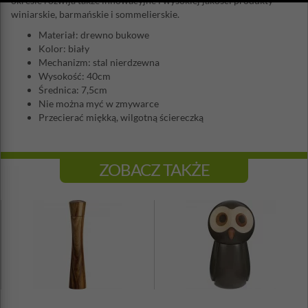
okresie rozwija także innowacyjne i wysokiej jakości produkty
winiarskie, barmańskie i sommelierskie.
Materiał: drewno bukowe
Kolor: biały
Mechanizm: stal nierdzewna
Wysokość: 40cm
Średnica: 7,5cm
Nie można myć w zmywarce
Przecierać miękką, wilgotną ściereczką
ZOBACZ TAKŻE