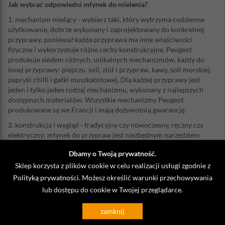
Jak wybrać odpowiedni młynek do mielenia?
1. mechanizm mielący - wybierz taki, który wytrzyma codzienne
użytkowanie, dobrze wykonany i zaprojektowany do konkretnej
przyprawy, ponieważ każda przyprawa ma inne właściwości
fizyczne i wykorzystuje różne cechy konstrukcyjne. Peugeot
produkuje siedem różnych, unikalnych mechanizmów, każdy do
innej przyprawy: pieprzu, soli, ziół i przypraw, kawy, soli morskiej,
papryki chilli i gałki muszkatołowej. Dla każdej przyprawy jest
jeden i tylko jeden rodzaj mechanizmu, wykonany z najlepszych
dostępnych materiałów. Wszystkie mechanizmy Peugeot
produkowane są we Francji i mają dożywotnią gwarancję.
2. konstrukcja i wygląd - tradycyjny czy nowoczesny, ręczny czy
elektryczny; młynek do przypraw jest niezbędnym narzędziem
kuchennym, musi być wygodny i jednocześnie pasować do wystroju
Dbamy o Twoją prywatność.
Twojej kuchni
Sklep korzysta z plików cookie w celu realizacji usługi zgodnie z
3. łatwość użytkowania - dobry młynek powinien mieć łatwą
Polityką prywatności
. Możesz określić warunki przechowywania
regulację, napełnianie i wygodnie leżeć w dłoni
lub dostępu do cookie w Twojej przeglądarce.
Historia marki Peugeot rozpoczęła się w XIX wieku. Jest
synonimem znakomitych produktów we francuskiej kuchni. Poza
zamknij
szeroką ofertą profesjonalnych młynków do mielenia, w ostatnim