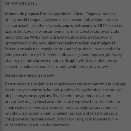
OPIS PRODUKTU
Młynek do pieprzu Paris o wysokości 40cm.
Flagowy model z
oferty marki Peugeot, używany przez wyśmienitych kucharzy w
restauracjach na całym świecie,
zaprojektowany w 1874
roku i do
dziś produkowany w niezmiennej formie. Często kopiowany, ale
nigdy dobrze. Wykonany z drewna bukowego. Zastosowany,
opatentowany, stalowy,
niezniszczalny mechanizm mielący
U-
Select, pozwala na ustawienie dokładnej grubości rozdrabniania
jednym ruchem ręki. Mielenie odbywa się dwuetapowo, pierwszy
etap to pękanie ziarenek pieprzu, drugim właściwe mielenie co
zapewnia najlepszy smak i aromat uwalniany z przyprawy.
Świeżo mielone przyprawy
Zastosowanie specjalnie zaprojektowanego mechanizmu mielącego
jest niezwykle ważne w kuchni, ponieważ uwydatnia on aromaty i
olejki eteryczne przypraw. Świeżo mielony pieprz oraz inne
przyprawy mają więcej aromatu, który wpływa bezpośrednio na
smak i jakość przygotowywanych potraw. Zaletą korzystania z
młynków z mechanizmem U-Select jest kontrola nad grubością i
chropowatością zmielonych przypraw i soli, i stosowanie ich w
zależności od gustu czy konieczności.