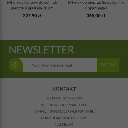
Młynek akacjowy do soli lub
Młynek do pieprzu Sowa Spring
pieprzu Kaja Kela 30 cm
Copenhagen
227,90 zł
365,00 zł
NEWSLETTER
@
DODAJ
KONTAKT
TELEFON:
517 726 522
PN. - PT. W GODZ. 9:00 - 17:00
E-MAIL:
INFO@GALERIALIMONKA.PL
FORMULARZ KONTAKTOWY
NASZ BLOG