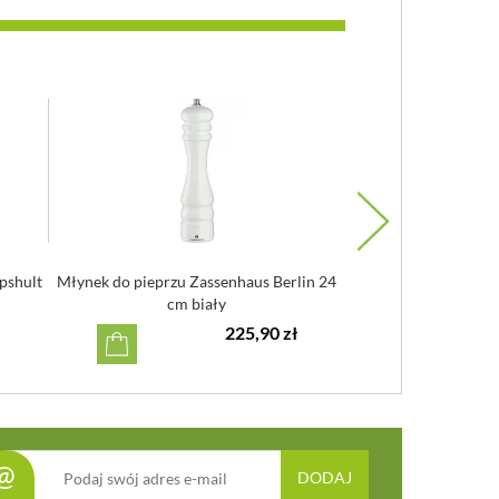
pshult
Młynek do pieprzu Zassenhaus Berlin 24
Młynek do pieprzu d
cm biały
18
225,90 zł
@
DODAJ