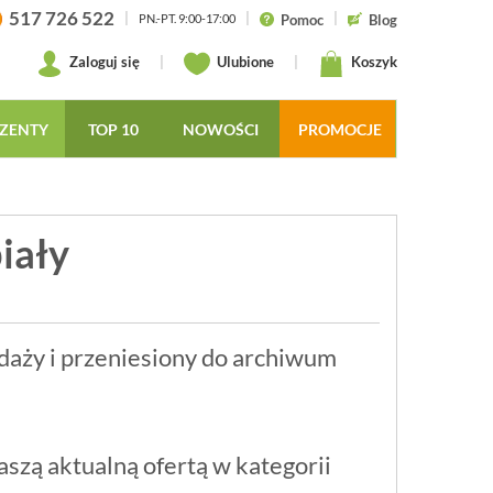
517 726 522
|
|
|
Pomoc
Blog
PN.-PT. 9:00-17:00
Zaloguj się
|
Ulubione
|
Koszyk
ZENTY
TOP 10
NOWOŚCI
PROMOCJE
iały
daży i przeniesiony do archiwum
szą aktualną ofertą w kategorii