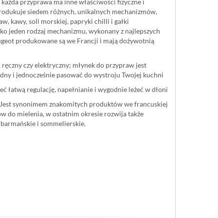
każda przyprawa ma inne właściwości fizyczne i
produkuje siedem różnych, unikalnych mechanizmów,
w, kawy, soli morskiej, papryki chilli i gałki
ylko jeden rodzaj mechanizmu, wykonany z najlepszych
geot produkowane są we Francji i mają dożywotnią
, ręczny czy elektryczny; młynek do przypraw jest
ny i jednocześnie pasować do wystroju Twojej kuchni
ć łatwą regulację, napełnianie i wygodnie leżeć w dłoni
. Jest synonimem znakomitych produktów we francuskiej
w do mielenia, w ostatnim okresie rozwija także
 barmańskie i sommelierskie.