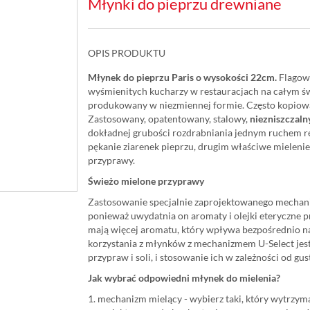
Młynki do pieprzu drewniane
OPIS PRODUKTU
Młynek do pieprzu Paris o wysokości 22cm.
Flagowy
wyśmienitych kucharzy w restauracjach na całym ś
produkowany w niezmiennej formie. Często kopiowa
Zastosowany, opatentowany, stalowy,
niezniszczal
dokładnej grubości rozdrabniania jednym ruchem rę
pękanie ziarenek pieprzu, drugim właściwe mielenie
przyprawy.
Świeżo mielone przyprawy
Zastosowanie specjalnie zaprojektowanego mechani
ponieważ uwydatnia on aromaty i olejki eteryczne 
mają więcej aromatu, który wpływa bezpośrednio n
korzystania z młynków z mechanizmem U-Select jest
przypraw i soli, i stosowanie ich w zależności od gus
Jak wybrać odpowiedni młynek do mielenia?
1. mechanizm mielący - wybierz taki, który wytrzy