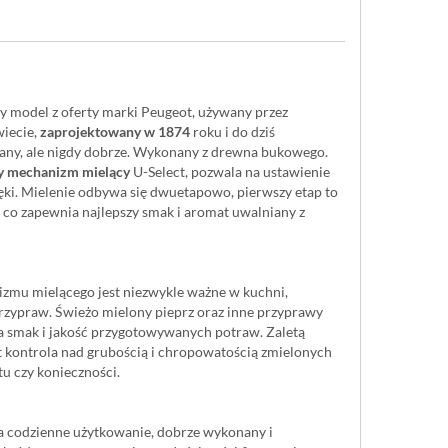
 model z oferty marki Peugeot, używany przez
wiecie,
zaprojektowany w 1874
roku i do dziś
ny, ale nigdy dobrze. Wykonany z drewna bukowego.
ny mechanizm mielący
U-Select, pozwala na ustawienie
ki. Mielenie odbywa się dwuetapowo, pierwszy etap to
 co zapewnia najlepszy smak i aromat uwalniany z
zmu mielącego jest niezwykle ważne w kuchni,
przypraw. Świeżo mielony pieprz oraz inne przyprawy
a smak i jakość przygotowywanych potraw. Zaletą
 kontrola nad grubością i chropowatością zmielonych
tu czy konieczności.
ma codzienne użytkowanie, dobrze wykonany i