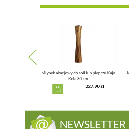
Zassenhaus Berlin 30
Młynek akacjowy do soli lub pieprzu Kaja
M
ciemny
Kela 30 cm
239,90 zł
227,90 zł
NEWSLETTER