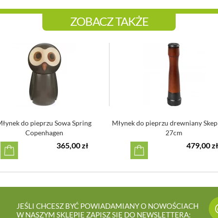
ZOBACZ TAKŻE
łynek do pieprzu Sowa Spring
Młynek do pieprzu drewniany Skep
Copenhagen
27cm
365,00 zł
479,00 zł
JEŚLI CHCESZ BYĆ POWIADAMIANY O NOWOŚCIACH
W NASZYM SKLEPIE ZAPISZ SIĘ DO NEWSLETTERA: