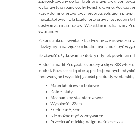
zaprojektowany do konkretnej przyprawy, ponieważ 
wykorzystuje różne cechy konstrukcyjne. Peugeot 
każdy do innej przyprawy: pieprzu, soli, ziół i przypra
muszkatołowej. Dla każdej przyprawy jest jeden i t
dostępnych materiałów. Wszystkie mechanizmy Peu
gwarancję.
2. konstrukcja i wygląd - tradycyjny czy nowoczesny
niezbędnym narzędziem kuchennym, musi być wygod
3. łatwość użytkowania - dobry młynek powinien mie
Historia marki Peugeot rozpoczęła się w XIX wieku
kuchni. Poza szeroką ofertą profesjonalnych młynkó
innowacyjne i wysokiej jakości produkty winiarskie,
Materiał: drewno bukowe
Kolor: biały
Mechanizm: stal nierdzewna
Wysokość: 22cm
Średnica: 5,5cm
Nie można myć w zmywarce
Przecierać miękką, wilgotną ściereczką