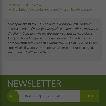
Nasze marki
/
OXO
Kuchnia
/
Akcesoria kuchenne
/
Krajalnice do warzyw
Amerykańska firma OXO powstała w odpowiedzi na kilka
prostych pytań.
Dlaczego narzędzia kuchenne nie są przyjazne
dla dłoni? Dlaczego nie ma idealnie wygodnych narzędzi, z
których da się korzystać z przyjemnością?
Po badaniach i
opracowaniu setek modeli i wariantów, w roku 1990 na rynek
amerykański wypuszczono pierwszą serię piętnastu narzędzi
kuchennych OXO Good Grips.
NEWSLETTER
@
DODAJ