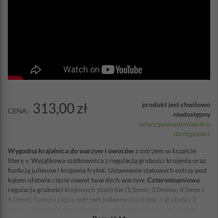
313,00 zł
produkt jest chwilowo
CENA:
niedostępny
włącz powiadomienie o
dostępności
Wygodna krajalnica do warzyw i owoców
z ostrzem w kszałcie
litery v. Wyjątkowa szatkownica z regulacją grubości krojenia oraz
funkcją julienne i krojenia frytek. Ustawienie stalowych ostrzy pod
kątem ułatwia cięcie nawet twardych warzyw.
Czterostopniowa
regulacja grubości
krojonych plastrów (1,5mm; 3,0mmo; 4,5mm i
6,0mm), funkcja cięcia
ostrzem julienne
(na słupki o grubości 3
mm) oraz
funkcja cięcia frytek
(słupki o grubości 6 mm). Ostre,