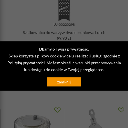
Niewskazane jest używanie do krojenia mięs i miękkich
serów
LU-00220298
Szatkownica do warzyw dwukierunkowa Lurch
99,90 zł
Wysyłka
do 48 godzin
Dbamy o Twoją prywatność.
DO KOSZYKA
Sklep korzysta z plików cookie w celu realizacji usługi zgodnie z
Polityką prywatności
. Możesz określić warunki przechowywania
lub dostępu do cookie w Twojej przeglądarce.
Zobacz także
zamknij