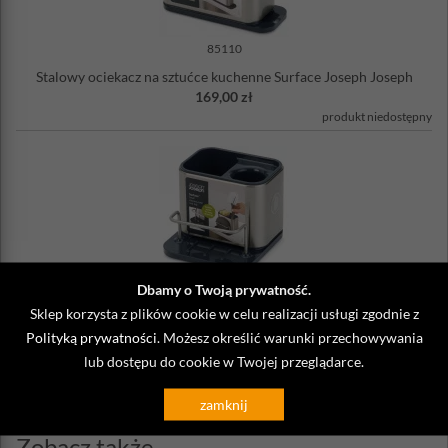
85110
Stalowy ociekacz na sztućce kuchenne Surface Joseph Joseph
169,00 zł
produkt niedostępny
Dbamy o Twoją prywatność.
85111
Sklep korzysta z plików cookie w celu realizacji usługi zgodnie z
Mały pojemnik na akcesoria do zmywania Surface Joseph
Joseph
Polityką prywatności
. Możesz określić warunki przechowywania
99,00 zł
lub dostępu do cookie w Twojej przeglądarce.
produkt niedostępny
zamknij
Zobacz także