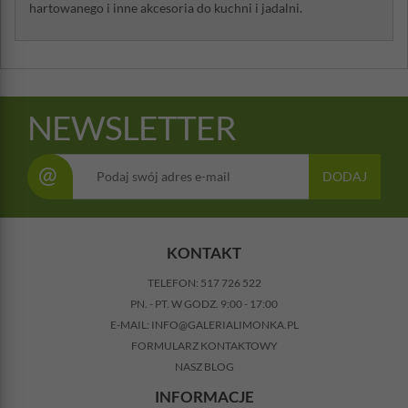
hartowanego i inne akcesoria do kuchni i jadalni.
NEWSLETTER
@
DODAJ
KONTAKT
TELEFON:
517 726 522
PN. - PT. W GODZ. 9:00 - 17:00
E-MAIL:
INFO@GALERIALIMONKA.PL
FORMULARZ KONTAKTOWY
NASZ BLOG
INFORMACJE