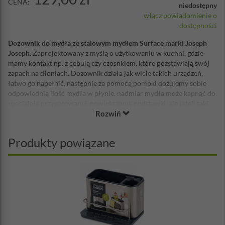
CENA:
niedostępny
włącz powiadomienie o
dostępności
Dozownik do mydła ze stalowym mydłem Surface marki Joseph
Joseph.
Zaprojektowany z myślą o użytkowaniu w kuchni, gdzie
mamy kontakt np. z cebulą czy czosnkiem, które pozstawiają swój
zapach na dłoniach. Dozownik działa jak wiele takich urządzeń,
łatwo go napełnić, następnie za pomocą pompki dozujemy sobie
odpowiednią ilość mydła w płynie, nadmiar mydła może kapnąć do
specjalnie przygotowanej, powiększonej podstawki, ale jeżeli taki
Rozwiń
zabieg nie wystarczy, aby pozbyć się nieprzyjemnego zapachu z
dłoni to użyjmy stalowego mydła, które umieszczone jest w górnej
częsci dozownika. Z jego pomocą umyć należy dłonie tak, jakbyśmy
Produkty powiązane
używali zwykłego mydła, a z pewnością pozbędziemy się
niepożądanego zapachu. Stylowy, elegancki i stalowy z
powierzchnią, na której nie pozostawimy odcisków palców -
polecamy do każdej kuchni, a szczególnie na prezent na nowe
mieszkanie.
Wymiary: 10,6 x 14,5 x 7,9 cm
Materiał: stal nierdzewna, tworzywo sztuczne
Myć ręcznie