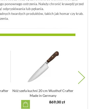
szego ponownego ostrzenia. Należy chronić krawędź przed
ć odpryskiwania lub pękania.
żadnych twardych produktów, takich jak homar czy krab.
zenia.
rafter
Nóż szefa kuchni 20 cm Wusthof Crafter
Nóż szefa kuchni 2
Made in Germany
Farmer buk
869,00 zł