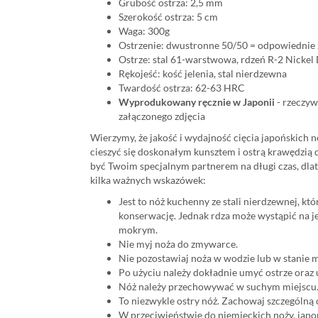
Grubość ostrza: 2,5 mm
Szerokość ostrza: 5 cm
Waga: 300g
Ostrzenie: dwustronne 50/50 = odpowiednie 
Ostrze: stal 61-warstwowa, rdzeń R-2 Nicke
Rękojeść: kość jelenia, stal nierdzewna
Twardość ostrza: 62-63 HRC
Wyprodukowany ręcznie w Japonii
- rzeczyw
załączonego zdjęcia
Wierzymy, że jakość i wydajność cięcia japońskich no
cieszyć się doskonałym kunsztem i ostrą krawędzią
być Twoim specjalnym partnerem na długi czas, dlat
kilka ważnych wskazówek:
Jest to nóż kuchenny ze stali nierdzewnej, kt
konserwację. Jednak rdza może wystąpić na j
mokrym.
Nie myj noża do zmywarce.
Nie pozostawiaj noża w wodzie lub w stanie m
Po użyciu należy dokładnie umyć ostrze oraz 
Nóż należy przechowywać w suchym miejscu
To niezwykle ostry nóż. Zachowaj szczególną
W przeciwieństwie do niemieckich noży, japoń