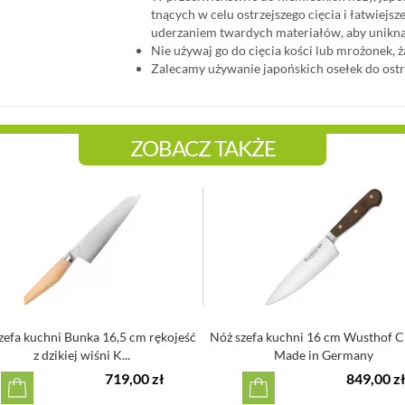
tnących w celu ostrzejszego cięcia i łatwiej
uderzaniem twardych materiałów, aby unikną
Nie używaj go do cięcia kości lub mrożonek, 
Zalecamy używanie japońskich osełek do ostr
ZOBACZ TAKŻE
zefa kuchni Bunka 16,5 cm rękojeść
Nóż szefa kuchni 16 cm Wusthof C
z dzikiej wiśni K...
Made in Germany
719,00 zł
849,00 zł