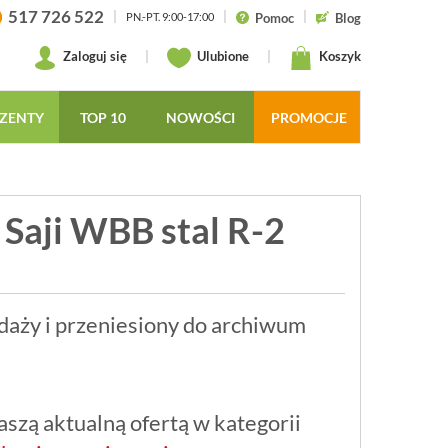
517 726 522
|
|
|
Pomoc
Blog
PN.-PT. 9:00-17:00
Zaloguj się
|
Ulubione
|
Koszyk
ZENTY
TOP 10
NOWOŚCI
PROMOCJE
 Saji WBB stal R-2
daży i przeniesiony do archiwum
szą aktualną ofertą w kategorii