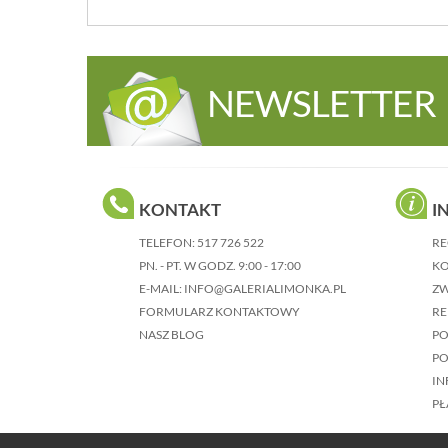
NEWSLETTER
KONTAKT
I
TELEFON:
517 726 522
RE
PN. - PT. W GODZ. 9:00 - 17:00
KO
E-MAIL:
INFO@GALERIALIMONKA.PL
Z
FORMULARZ KONTAKTOWY
RE
NASZ BLOG
P
PO
IN
PŁ