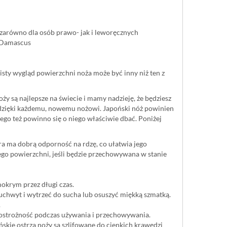
zarówno dla osób prawo- jak i leworęcznych
l Damascus
isty wygląd powierzchni noża może być inny niż ten z
ży są najlepsze na świecie i mamy nadzieję, że będziesz
 dzięki każdemu, nowemu nożowi. Japoński nóż powinien
ego też powinno się o niego właściwie dbać. Poniżej
óra ma dobrą odporność na rdzę, co ułatwia jego
ego powierzchni, jeśli będzie przechowywana w stanie
okrym przez długi czas.
uchwyt i wytrzeć do sucha lub osuszyć miękką szmatką.
.
 ostrożność podczas używania i przechowywania.
skie ostrza noży są szlifowane do cienkich krawędzi