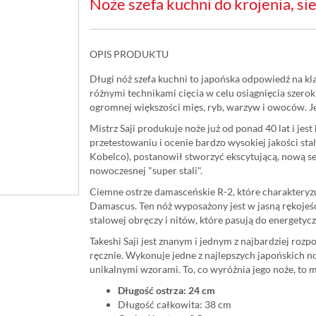
Noże szefa kuchni do krojenia, si
OPIS PRODUKTU
Długi nóż szefa kuchni to japońska odpowiedź na k
różnymi technikami cięcia w celu osiągnięcia szerok
ogromnej większości mięs, ryb, warzyw i owoców. 
Mistrz Saji produkuje noże już od ponad 40 lat i je
przetestowaniu i ocenie bardzo wysokiej jakości st
Kobelco), postanowił stworzyć ekscytującą, nową se
nowoczesnej "super stali".
Ciemne ostrze damasceńskie R-2, które charakteryz
Damascus. Ten nóż wyposażony jest w jasną rękojeś
stalowej obręczy i nitów, które pasują do energetycz
Takeshi Saji jest znanym i jednym z najbardziej ro
ręcznie. Wykonuje jedne z najlepszych japońskich noż
unikalnymi wzorami. To, co wyróżnia jego noże, to m
Długość ostrza: 24 cm
Długość całkowita: 38 cm