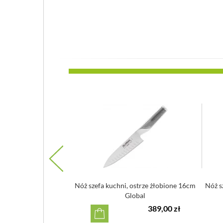
tal japońska VG-10, 18
Nóż szefa kuchni, ostrze żłobione 16cm
Nóż s
jiro Pro
Global
539,00 zł
389,00 zł