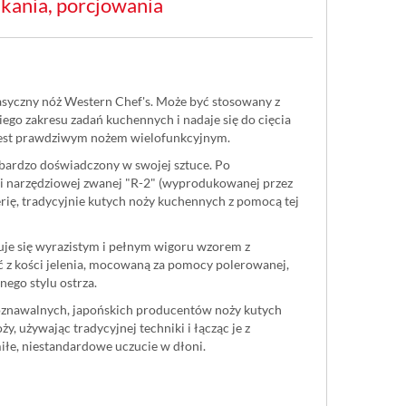
ekania, porcjowania
lasyczny nóż Western Chef's. Może być stosowany z
iego zakresu zadań kuchennych i nadaje się do cięcia
Jest prawdziwym nożem wielofunkcyjnym.
st bardzo doświadczony w swojej sztuce. Po
ali narzędziowej zwanej "R-2" (wyprodukowanej przez
rię, tradycyjnie kutych noży kuchennych z pomocą tej
uje się wyrazistym i pełnym wigoru wzorem z
ć z kości jelenia, mocowaną za pomocy polerowanej,
nego stylu ostrza.
zpoznawalnych, japońskich producentów noży kutych
y, używając tradycyjnej techniki i łącząc je z
iłe, niestandardowe uczucie w dłoni.