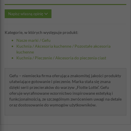
Napisz własną opinię
Kategorie, w których występuje produkt:
Nasze marki
/
Gefu
Kuchnia
/
Akcesoria kuchenne
/
Pozostałe akcesoria
kuchenne
Kuchnia
/
Pieczenie
/
Akcesoria do pieczenia ciast
Gefu – niemiecka firma oferująca znakomitej jakości produkty
ułatwiające gotowanie i pieczenie. Marka stała się znana
dzięki serii przecieraków do warzyw „Flotte Lotte”. Gefu
oferuje wyrafinowane wzornictwo inspirowane estetyką i
funkcjonalnością, ze szczególnym zwróceniem uwagi na detale
oraz dostosowanie do wymogów użytkowników.