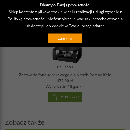
Wysyłka
do 48 godzin
Dbamy o Twoją prywatność.
Sklep korzysta z plików cookie w celu realizacji usługi zgodnie z
DO KOSZYKA
Polityką prywatności
. Możesz określić warunki przechowywania
lub dostępu do cookie w Twojej przeglądarce.
zamknij
KE-16665
Zestaw do fondue serowego dla 6 osób Roman Kela
472,90 zł
Wysyłka
do 48 godzin
DO KOSZYKA
Zobacz także