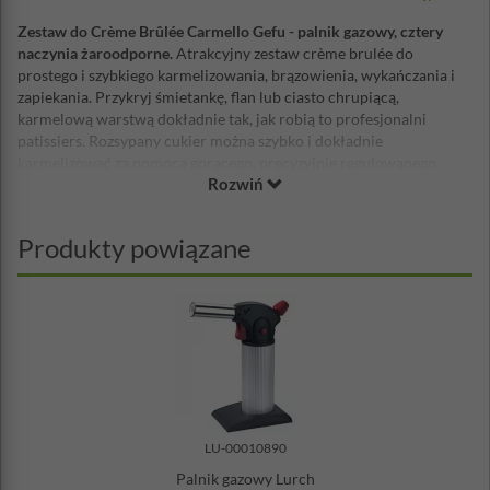
Zestaw do Crème Brûlée Carmello Gefu - palnik gazowy, cztery
naczynia żaroodporne.
Atrakcyjny zestaw crème brulée do
prostego i szybkiego karmelizowania, brązowienia, wykańczania i
zapiekania. Przykryj śmietankę, flan lub ciasto chrupiącą,
karmelową warstwą dokładnie tak, jak robią to profesjonalni
patissiers. Rozsypany cukier można szybko i dokładnie
karmelizować za pomocą gorącego, precyzyjnie regulowanego
Rozwiń
płomienia, podczas gdy śmietana poniżej pozostaje chłodna.
Palnik gazowy można ponownie napełnić dostępnym w handlu
gazem butanowym stosowanym do zapalniczek (nie zawarte w
Produkty powiązane
zestawie).
Przygotowując francuski deser ze śmietany oraz karmelu przy
pomocy tego zestawu, z pewnością zachwycisz swoich gości.
Owalne miseczki wykorzystamy do innych deserów i przystawek.
Zestaw zawiera:
palnik z regulowaną długością płomienia
owalne, porcelanowe miseczki - 4 sztuki
Miseczek można używać w kuchence mikrofalowej i myć
LU-00010890
zmywarce
Palnik gazowy Lurch