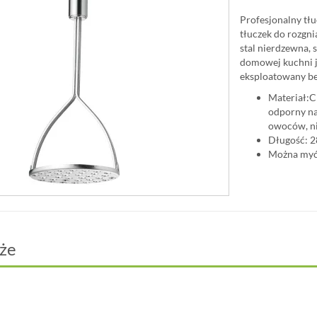
Profesjonalny tł
tłuczek do rozgni
stal nierdzewna, 
domowej kuchni j
eksploatowany bez
Materiał:
odporny na
owoców, ni
Długość: 
Można myć
że