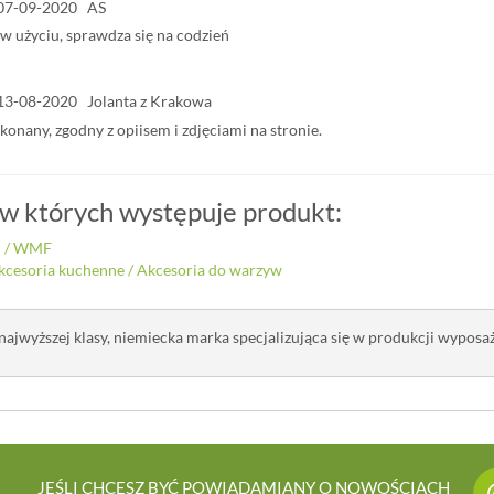
07-09-2020 AS
 w użyciu, sprawdza się na codzień
13-08-2020 Jolanta z Krakowa
onany, zgodny z opiisem i zdjęciami na stronie.
 w których występuje produkt:
i
/
WMF
kcesoria kuchenne
/
Akcesoria do warzyw
jwyższej klasy, niemiecka marka specjalizująca się w produkcji wyposaże
JEŚLI CHCESZ BYĆ POWIADAMIANY O NOWOŚCIACH