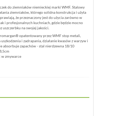
uczek do ziemniaków niemieckiej marki WMF. Stalowy
atania ziemniaków, którego solidna konstrukcja i użyta
sprawiają, że przeznaczony jest do użycia zarówno w
ak i profesjonalnych kuchniach, gdzie będzie mocno
 uszczerbku na swojej jakości.
Cromargan® opatentowany przez WMF stop metali,
 uszkodzenia i zadrapania, działanie kwasów z warzyw i
e absorbuje zapachów - stal nierdzewna 18/10
28,5cm
 w zmywarce