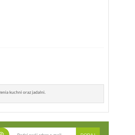
nia kuchni oraz jadalni.
@
DODAJ