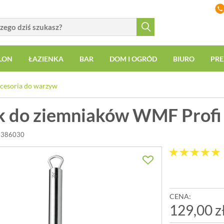
LON
ŁAZIENKA
BAR
DOM I OGRÓD
BIURO
PRE
cesoria do warzyw
k do ziemniaków WMF Profi
71386030
CENA:
129,00 z