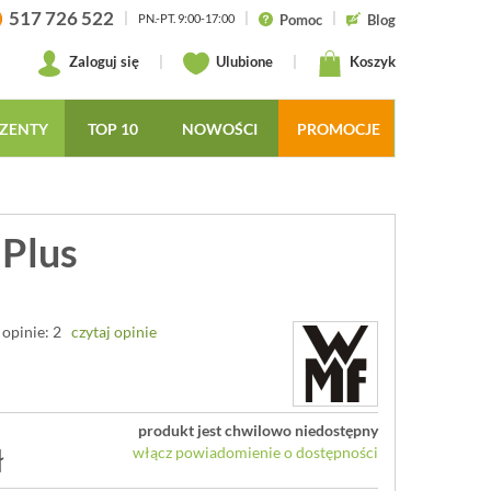
517 726 522
|
|
|
Pomoc
Blog
PN.-PT. 9:00-17:00
Zaloguj się
|
Ulubione
|
Koszyk
ZENTY
TOP 10
NOWOŚCI
PROMOCJE
 Plus
opinie: 2
czytaj opinie
produkt jest chwilowo niedostępny
ł
włącz powiadomienie o dostępności