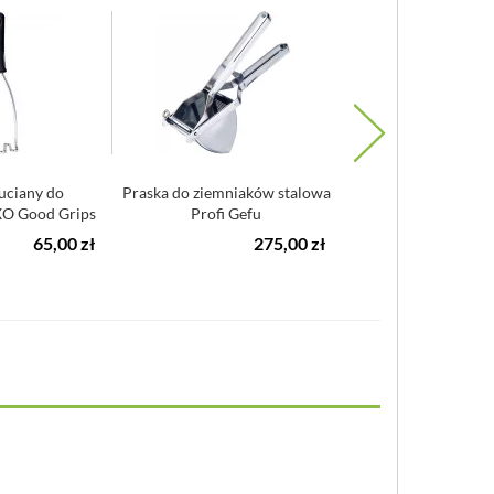
uciany do
Praska do ziemniaków stalowa
Krajalnica do kroje
O Good Grips
Profi Gefu
na długie wstęgi Ca
65,00 zł
275,00 zł
1