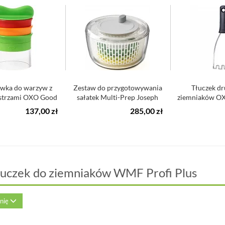
wka do warzyw z
Zestaw do przygotowywania
Tłuczek dr
strzami OXO Good
sałatek Multi-Prep Joseph
ziemniaków OX
Grips
Joseph
137,00 zł
285,00 zł
łuczek do ziemniaków WMF Profi Plus
inię