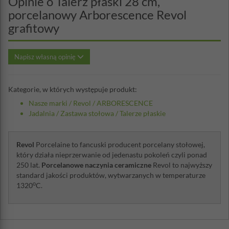
Opinie o Talerz płaski 28 cm,
porcelanowy Arborescence Revol
grafitowy
Napisz własną opinię
Kategorie, w których występuje produkt:
Nasze marki
/
Revol
/
ARBORESCENCE
Jadalnia
/
Zastawa stołowa
/
Talerze płaskie
Revol
Porcelaine to fancuski producent porcelany stołowej,
który działa nieprzerwanie od jedenastu pokoleń czyli ponad
250 lat.
Porcelanowe naczynia ceramiczne
Revol to najwyższy
standard jakości produktów, wytwarzanych w temperaturze
o
1320
C.