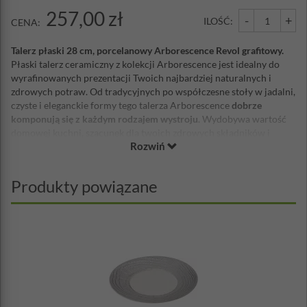
257,00 zł
-
+
ILOŚĆ:
CENA:
Talerz płaski 28 cm, porcelanowy Arborescence Revol grafitowy.
Płaski talerz ceramiczny z kolekcji Arborescence jest idealny do
wyrafinowanych prezentacji Twoich najbardziej naturalnych i
zdrowych potraw. Od tradycyjnych po współczesne stoły w ​​jadalni,
czyste i eleganckie formy tego talerza Arborescence
dobrze
komponują się z każdym rodzajem wystroju
. Wydobywa wartość
domowej kuchni, szacunek dla twoich zdrowych składników i
Rozwiń
przenosi twoich gości w samo serce natury
. Sekret tej serii?
Szlachetny i elegancki design inspirowany drewnem
, korą i słojami
drzew, wodą i skorupiakami, a także wszystkimi zaletami ceramiki:
Produkty powiązane
estetyką, wytrzymałością i praktycznością.
Płaski talerz imitujący
drewno
z serii Arborescence jest idealny do serwowania pieczeni,
piersi z kaczki, homarów w szampanie, łososia, smażonych na
patelni foie gras, owoców morza i ceviche oraz tysięcy innych
przysmaków przyrządzanych z miłością i troską.
Revol
- francuska marka z 250-letnią tradycją, której porcelana jest
połączeniem tradycji i nowoczesnego designu. Jej projektanci
tworzą piękne, praktyczne, innowacyjne, a przede wszystkim
ponadczasowe projekty zastawy stołowej z porcelany, opierając się