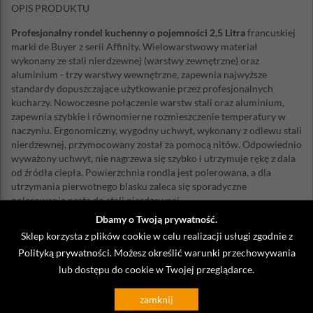
OPIS PRODUKTU
Profesjonalny rondel kuchenny o pojemności 2,5 Litra
francuskiej
marki de Buyer z serii Affinity. Wielowarstwowy materiał
wykonany ze stali nierdzewnej (warstwy zewnętrzne) oraz
aluminium - trzy warstwy wewnętrzne, zapewnia najwyższe
standardy dopuszczające użytkowanie przez profesjonalnych
kucharzy. Nowoczesne połączenie warstw stali oraz aluminium,
zapewnia szybkie i równomierne rozmieszczenie temperatury w
naczyniu. Ergonomiczny, wygodny uchwyt, wykonany z odlewu stali
nierdzewnej, przymocowany został za pomocą nitów. Odpowiednio
wyważony uchwyt, nie nagrzewa się szybko i utrzymuje rękę z dala
od źródła ciepła. Powierzchnia rondla jest polerowana, a dla
utrzymania pierwotnego blasku zaleca się sporadyczne
polerowanie pastą do stali nierdzewnej.
Dbamy o Twoją prywatność.
Średnica: 18 cm
Średnica podstawy: 16 cm
Sklep korzysta z plików cookie w celu realizacji usługi zgodnie z
Wysokość: 10 cm
Polityką prywatności
. Możesz określić warunki przechowywania
Długość całkowita: 35,5 cm
lub dostępu do cookie w Twojej przeglądarce.
Waga: 1,2 kg
Pojemność: 2,5 Litra
zamknij
Materiał: