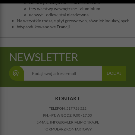
warstwy zewnętrzne - stal nierdzewna
trzy warstwy wewnętrzne - aluminium
uchwyt - odlew, stal nierdzewna
Na wszystkie rodzaje płyt grzewczych, również indukcyjnych
Wyprodukowano we Francji
NEWSLETTER
@
DODAJ
KONTAKT
TELEFON:
517 726 522
PN. - PT. W GODZ. 9:00 - 17:00
E-MAIL:
INFO@GALERIALIMONKA.PL
FORMULARZ KONTAKTOWY