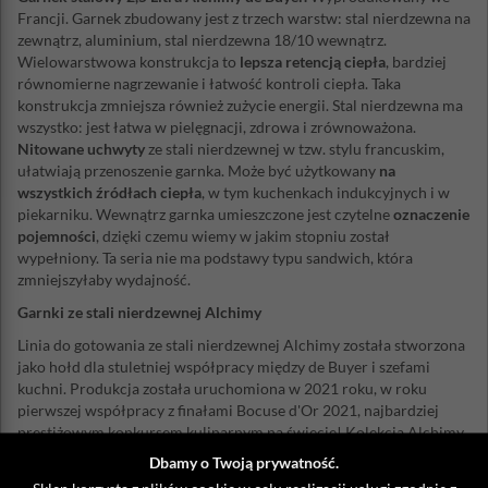
Francji. Garnek zbudowany jest z trzech warstw: stal nierdzewna na
zewnątrz, aluminium, stal nierdzewna 18/10 wewnątrz.
Wielowarstwowa konstrukcja to
lepsza retencją ciepła
, bardziej
równomierne nagrzewanie i łatwość kontroli ciepła. Taka
konstrukcja zmniejsza również zużycie energii. Stal nierdzewna ma
wszystko: jest łatwa w pielęgnacji, zdrowa i zrównoważona.
Nitowane uchwyty
ze stali nierdzewnej w tzw. stylu francuskim,
ułatwiają przenoszenie garnka. Może być użytkowany
na
wszystkich źródłach ciepła
, w tym kuchenkach indukcyjnych i w
piekarniku. Wewnątrz garnka umieszczone jest czytelne
oznaczenie
pojemności
, dzięki czemu wiemy w jakim stopniu został
wypełniony. Ta seria nie ma podstawy typu sandwich, która
zmniejszyłaby wydajność.
Garnki ze stali nierdzewnej Alchimy
Linia do gotowania ze stali nierdzewnej Alchimy została stworzona
jako hołd dla stuletniej współpracy między de Buyer i szefami
kuchni. Produkcja została uruchomiona w 2021 roku, w roku
pierwszej współpracy z finałami Bocuse d'Or 2021, najbardziej
prestiżowym konkursem kulinarnym na świecie! Kolekcja Alchimy
jest w 100% produkowana we Francji, doskonale
łączy wymagania
Dbamy o Twoją prywatność.
profesjonalnych szefów kuchni z potrzebami codziennych