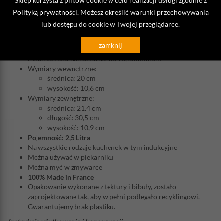
Sklep korzysta z plików cookie w celu realizacji usługi zgodnie z
kucharzy
.
Polityką prywatności
. Możesz określić warunki przechowywania
Gotuj jak szef kuchni z garnkami Alchimy!
lub dostępu do cookie w Twojej przeglądarce.
Kolekcja Alchimy jest obszerna, oferując szeroką gamę dobrze do
siebie pasujących garnków, patelni czy rondli kuchennych.
zamknij
Materiał: stal nierdzewna 18/10, aluminium
Wymiary wewnętrzne:
średnica: 20 cm
wysokość: 10,6 cm
Wymiary zewnętrzne:
średnica: 21,4 cm
długość: 30,5 cm
wysokość: 10,9 cm
Pojemność: 2,5 Litra
Na wszystkie rodzaje kuchenek w tym indukcyjne
Można używać w piekarniku
Można myć w zmywarce
100% Made in France
Opakowanie wykonane z tektury i bibuły, zostało
zaprojektowane tak, aby w pełni podlegało recyklingowi.
Gwarantujemy brak plastiku.