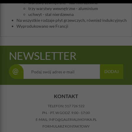
warstwy zewnętrzne - stal nierdzewna
trzy warstwy wewnętrzne - aluminium
uchwyt - stal nierdzewna
Na wszystkie rodzaje płyt grzewczych, również indukcyjnych
Wyprodukowano we Francji
NEWSLETTER
@
DODAJ
KONTAKT
TELEFON:
517 726 522
PN. - PT. W GODZ. 9:00 - 17:00
E-MAIL:
INFO@GALERIALIMONKA.PL
FORMULARZ KONTAKTOWY