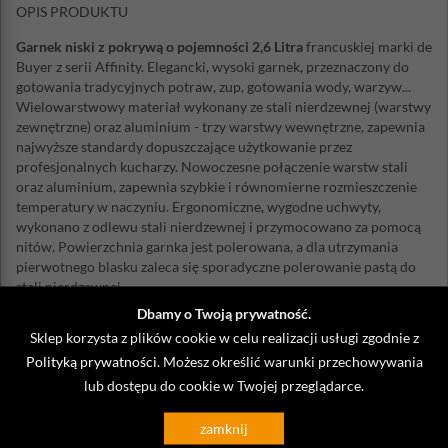
OPIS PRODUKTU
Garnek niski z pokrywą o pojemności 2,6 Litra
francuskiej marki de
Buyer z serii Affinity. Elegancki, wysoki garnek, przeznaczony do
gotowania tradycyjnych potraw, zup, gotowania wody, warzyw...
Wielowarstwowy materiał wykonany ze stali nierdzewnej (warstwy
zewnętrzne) oraz aluminium - trzy warstwy wewnętrzne, zapewnia
najwyższe standardy dopuszczające użytkowanie przez
profesjonalnych kucharzy. Nowoczesne połączenie warstw stali
oraz aluminium, zapewnia szybkie i równomierne rozmieszczenie
temperatury w naczyniu. Ergonomiczne, wygodne uchwyty,
wykonano z odlewu stali nierdzewnej i przymocowano za pomocą
nitów. Powierzchnia garnka jest polerowana, a dla utrzymania
pierwotnego blasku zaleca się sporadyczne polerowanie pastą do
stali nierdzewnej.
Dbamy o Twoją prywatność.
Średnica: 24 cm
Średnica podstawy: 20,5 cm
Sklep korzysta z plików cookie w celu realizacji usługi zgodnie z
Wysokość: 7,5 cm
Polityką prywatności
. Możesz określić warunki przechowywania
Długość całkowita: 36 cm
lub dostępu do cookie w Twojej przeglądarce.
Waga: 1,98 kg
Pojemność: 2,6 Litra
zamknij
Materiał: