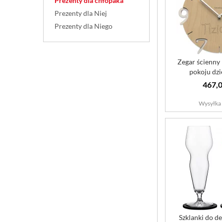
Prezenty dla chłopaka
Prezenty dla Niej
Prezenty dla Niego
Zegar ścienny
pokoju dzi
personal
467,0
Wysyłka 
Szklanki do de