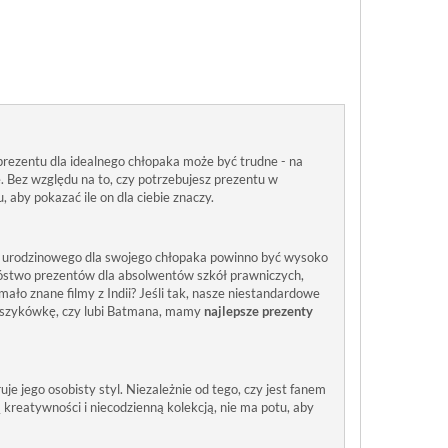
 prezentu dla idealnego chłopaka może być trudne - na
Bez względu na to, czy potrzebujesz prezentu w
 aby pokazać ile on dla ciebie znaczy.
ntu urodzinowego dla swojego chłopaka powinno być wysoko
nóstwo prezentów dla absolwentów szkół prawniczych,
ało znane filmy z Indii? Jeśli tak, nasze niestandardowe
oszykówkę, czy lubi Batmana, mamy
najlepsze prezenty
e jego osobisty styl. Niezależnie od tego, czy jest fanem
kreatywności i niecodzienną kolekcją, nie ma potu, aby