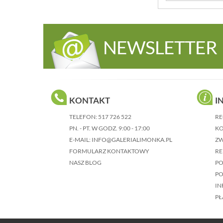
NEWSLETTER
KONTAKT
I
TELEFON:
517 726 522
RE
PN. - PT. W GODZ. 9:00 - 17:00
KO
E-MAIL:
INFO@GALERIALIMONKA.PL
Z
FORMULARZ KONTAKTOWY
RE
NASZ BLOG
P
PO
IN
PŁ