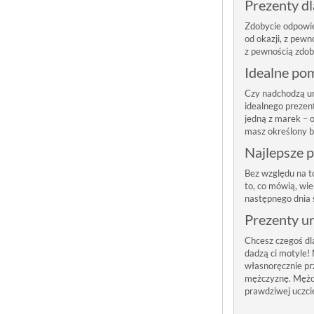
Prezenty dl
Zdobycie odpowie
od okazji, z pewn
z pewnością zdob
Idealne pom
Czy nadchodzą uro
idealnego prezen
jedną z marek – 
masz określony b
Najlepsze 
Bez względu na t
to, co mówią, wi
następnego dnia 
Prezenty u
Chcesz czegoś dl
dadzą ci motyle!
własnoręcznie p
mężczyznę. Mężcz
prawdziwej uczci