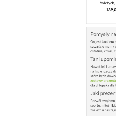
świeżych, 
zrównow
139,0
Pomysły na
On jest Jackiem d
szczęście mamy o
ostatniej chwili,
Tani upomi
Nawet jeśli umaw
na liście rzeczy
które będą dowode
zestawy prezent
dla chłopaka
dla 
Jaki prezen
Pozwól swojemu ch
sportu, miłośnik
znaleźć u nas faj