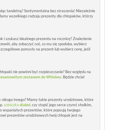
ędąc tandetną? Sentymentalna bez straszenia! Niezależnie
amy wszelkiego rodzaju prezenty dla chłopaków, którzy
k i szukasz idealnego prezentu na rocznicę? Znalezienie
zewiń, aby zobaczyć coś, co mu się spodoba, wybierz
 szczegółowe pomysły na prezent lub wybierz cenę, jeśli
hłopaki nie powinni być rozpieszczanie? Bez względu na
niesamowitym zestawem do Whiskey
. Będzie chciał
ak nikogo innego? Mamy takie prezenty urodzinowe, które
np.
solniczka
diabeł
, czy stopić jego serce czymś słodkim,
 wspaniałych prezentów, które popsują twojego
rowi prezentów urodzinowych twój chłopak jest na