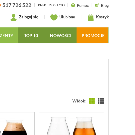
517 726 522
|
|
|
Pomoc
Blog
PN.-PT. 9:00-17:00
Zaloguj się
|
Ulubione
|
Koszyk
ZENTY
TOP 10
NOWOŚCI
PROMOCJE
Widok: