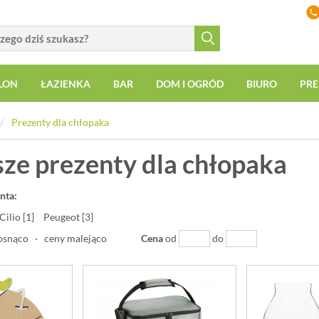
LON
ŁAZIENKA
BAR
DOM I OGRÓD
BIURO
PRE
Prezenty dla chłopaka
sze prezenty dla chłopaka
nta:
Cilio [1]
Peugeot [3]
osnąco
·
ceny malejąco
Cena
od
do