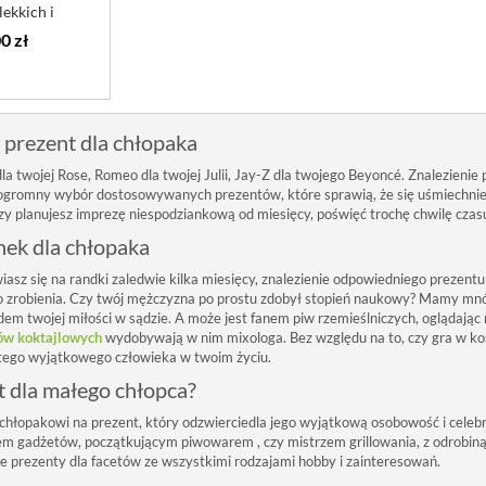
lekkich i
ażo...
0 zł
 prezent dla chłopaka
la twojej Rose, Romeo dla twojej Julii, Jay-Z dla twojego Beyoncé. Znalezienie
gromny wybór dostosowywanych prezentów, które sprawią, że się uśmiechnie. 
 czy planujesz imprezę niespodziankową od miesięcy, poświęć trochę chwilę czasu,
nek dla chłopaka
iasz się na randki zaledwie kilka miesięcy, znalezienie odpowiedniego preze
 do zrobienia. Czy twój mężczyzna po prostu zdobył stopień naukowy? Mamy m
m twojej miłości w sądzie. A może jest fanem piw rzemieślniczych, oglądając m
ów koktajlowych
wydobywają w nim mixologa. Bez względu na to, czy gra w k
tego wyjątkowego człowieka w twoim życiu.
t dla małego chłopca?
łopakowi na prezent, który odzwierciedla jego wyjątkową osobowość i celebruj
iem gadżetów, początkującym piwowarem , czy mistrzem grillowania, z odrobiną 
ne prezenty dla facetów ze wszystkimi rodzajami hobby i zainteresowań.