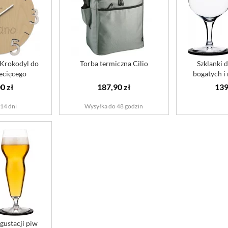
 Krokodyl do
Torba termiczna Cilio
Szklanki 
ecięcego
bogatych i
izow...
0 zł
187,90 zł
139
14 dni
Wysyłka do 48 godzin
gustacji piw