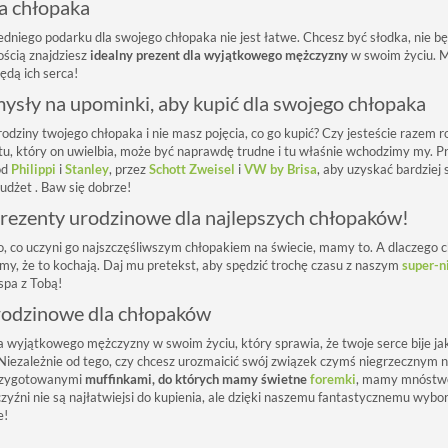
a chłopaka
dniego podarku dla swojego chłopaka nie jest łatwe. Chcesz być słodka, nie b
ością znajdziesz
idealny prezent dla wyjątkowego mężczyzny
w swoim życiu. M
ędą ich serca!
ysły na upominki, aby kupić dla swojego chłopaka
dziny twojego chłopaka i nie masz pojęcia, co go kupić? Czy jesteście razem ro
tu, który on uwielbia, może być naprawdę trudne i tu właśnie wchodzimy my. Pr
od
Philippi
i
Stanley
, przez
Schott Zweisel
i
VW by Brisa
, aby uzyskać bardziej
udżet . Baw się dobrze!
prezenty urodzinowe dla najlepszych chłopaków!
o, co uczyni go najszczęśliwszym chłopakiem na świecie, mamy to. A dlaczego c
emy, że to kochają. Daj mu pretekst, aby spędzić trochę czasu z naszym
super-
spa z Tobą!
rodzinowe dla chłopaków
a wyjątkowego mężczyzny w swoim życiu, który sprawia, że ​​twoje serce bije j
 Niezależnie od tego, czy chcesz urozmaicić swój związek czymś niegrzecznym 
rzygotowanymi
muffinkami, do których mamy świetne
foremki
, mamy mnóstwo
yźni nie są najłatwiejsi do kupienia, ale dzięki naszemu fantastycznemu wybo
e!