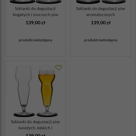
Szklanki do degustacji
Szklanki do degustacji piw
bogatych i mocnych piw
aromatycznych
139,00 zł
139,00 zł
produkt niedostępny
produkt niedostępny
Szklanki do degustacji piw
świeżych, lekkich i
zrównoważo...
139,00 zł