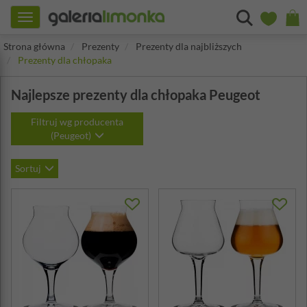
Toggle
navigation
Strona główna
Prezenty
Prezenty dla najbliższych
Prezenty dla chłopaka
Najlepsze prezenty dla chłopaka Peugeot
Filtruj wg producenta
(Peugeot)
Sortuj