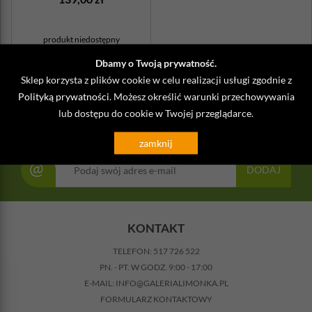
produkt niedostępny
Dbamy o Twoją prywatność.
Sklep korzysta z plików cookie w celu realizacji usługi zgodnie z
Polityką prywatności
. Możesz określić warunki przechowywania
lub dostępu do cookie w Twojej przeglądarce.
NEWSLETTER
zamknij
@
DODAJ
KONTAKT
TELEFON:
517 726 522
PN. - PT. W GODZ. 9:00 - 17:00
E-MAIL:
INFO@GALERIALIMONKA.PL
FORMULARZ KONTAKTOWY