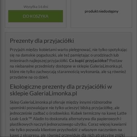
Wysyłka 14 dni
produkt niedostępny
DO KOSZYKA
Prezenty dla przyjaciółki
Przyjaźń między kobietami warto pielęgnować, nie tylko spotykając
się na damskie pogaduszki, ale też pamiętając o urodzinach lub
imieninach najlepszej przyjaciółki.
Co kupić przyjaciółce?
Postaw
na niebanalne przedmioty dostępne w sklepie GaleriaLimonka.pl,
które nie tylko zachwycają starannością wykonania, ale są również
przydatne na co dzień.
Ekologiczne prezenty dla przyjaciółki w
sklepie GaleriaLimonka.pl
Sklep GaleriaLimonka.pl oferuje między innymi różnorodne
upominki pozwalające nie tylko ucieszyć bliską przyjaciółkę, ale
jednocześnie zadbać o środowisko. Kubek termiczny na kawę Latte
Leak-Lock™ Aladin to doskonała alternatywa dla papierowych i
plastikowych naczyń jednorazowego użytku. Coraz więcej kawiarni
nie tylko pozwala klientom przychodzić z własnym naczyniem na
kawę z ekspresu, ale również przewiduje dla nich atrakcyjne zniżki