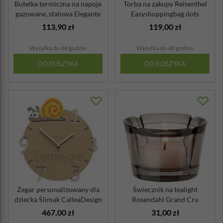
Butelka termiczna na napoje
Torba na zakupy Reisenthel
gazowane, stalowa Elegante
Easyshoppingbag dots
Ci...
113,90 zł
119,00 zł
Wysyłka do 48 godzin
Wysyłka do 48 godzin
DO KOSZYKA
DO KOSZYKA
Zegar personalizowany dla
Świecznik na tealight
dziecka Ślimak CalleaDesign
Rosendahl Grand Cru
brązowy
467,00 zł
31,00 zł