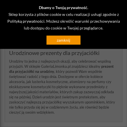
w przypadku takiego zakupu.
Najlepszy prezent dla przyjaciółki
Dbamy o Twoją prywatność.
starającej się dokonywać świadomych wyborów konsumenckich to
także dostępny w sklepie GaleriaLimonka.pl uroczy koszyk na
Sklep korzysta z plików cookie w celu realizacji usługi zgodnie z
zakupy Reisenthal w kolorze różowym lub czarnym, do którego
Polityką prywatności
. Możesz określić warunki przechowywania
można wygodnie zapakować drobne zakupy, nie przyczyniając się
lub dostępu do cookie w Twojej przeglądarce.
do mnożenia śmieci w postaci plastikowych torebek. Równie
komfortowa i ekologiczna w użyciu będzie torba na zakupy
Reisenthal o nietuzinkowej kolorystyce, którą po złożeniu
zamknij
zmieścimy w każdej damskiej torebce.
Urodzinowe prezenty dla przyjaciółki
Urodziny to jedna z najlepszych okazji, aby celebrować wspólną
przyjaźń. W sklepie GaleriaLimonka.pl znajdziesz idealny
prezent
dla przyjaciółki na urodziny
, który pozwoli Wam wspólnie
świętować radość z tego dnia. Dostępne w ofercie kobiece
akcesoria, jak lusterka kosmetyczne, atomizery na perfumy czy
ekskluzywne kosmetyczki to pięknie wykonane przedmioty z
najwyższej jakości materiałów, których zakup zazwyczaj odkłada
się na później. Dzień urodzin jest świetnym pretekstem, aby
zaskoczyć najlepszą przyjaciółkę wyszukanym upominkiem, który
nie tylko przyda się jej w codziennym życiu, ale również będzie
cieszyć ją swoim wdziękiem.