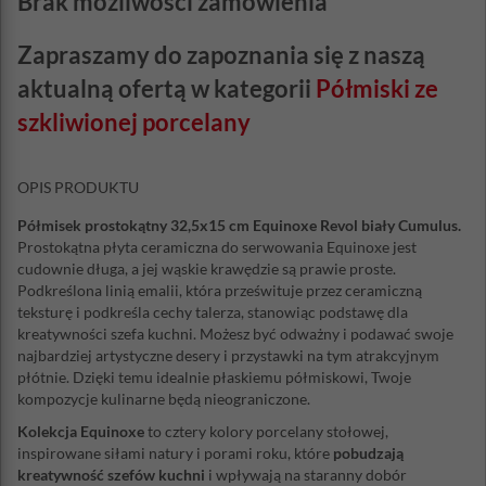
Brak możliwości zamówienia
Zapraszamy do zapoznania się z naszą
aktualną ofertą w kategorii
Półmiski ze
szkliwionej porcelany
OPIS PRODUKTU
Półmisek prostokątny 32,5x15 cm Equinoxe Revol biały Cumulus.
Prostokątna płyta ceramiczna do serwowania Equinoxe jest
cudownie długa, a jej wąskie krawędzie są prawie proste.
Podkreślona linią emalii, która prześwituje przez ceramiczną
teksturę i podkreśla cechy talerza, stanowiąc podstawę dla
kreatywności szefa kuchni. Możesz być odważny i podawać swoje
najbardziej artystyczne desery i przystawki na tym atrakcyjnym
płótnie. Dzięki temu idealnie płaskiemu półmiskowi, Twoje
kompozycje kulinarne będą nieograniczone.
Kolekcja Equinoxe
to cztery kolory porcelany stołowej,
inspirowane siłami natury i porami roku, które
pobudzają
kreatywność szefów kuchni
i wpływają na staranny dobór