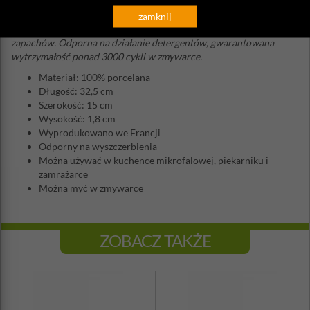
Porcelana Revol jest w 100% bezpieczna w kontakcie z żywnością
.
Dzięki niskiej porowatości (0,05%), jej powierzchnia jest
zamknij
higieniczna - nie przyjmuje zanieczyszczeń i nie pochłania
zapachów. Odporna na działanie detergentów, gwarantowana
wytrzymałość ponad 3000 cykli w zmywarce.
Materiał: 100% porcelana
Długość: 32,5 cm
Szerokość: 15 cm
Wysokość: 1,8 cm
Wyprodukowano we Francji
Odporny na wyszczerbienia
Można używać w kuchence mikrofalowej, piekarniku i
zamrażarce
Można myć w zmywarce
ZOBACZ TAKŻE