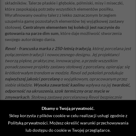
składników. Talerze płaskie i głębokie, półmiski, misy i miseczki,
które zaspokajają potrzeby wszystkich elementów posiłku.
Wyrafinowany owalny talerz z lekko zaznaczonym brzegiem
uzupełnia gamę pozostałych elementów tej wyjątkowej zastawy
stołowej.
Centralnym elementem tej kolekcji jest naczynie do
gotowania na parze dim sum
, które daje możliwość stworzenia
swojego autorskiego dania.
Revol - francuska marka z 250-letnią tradycją
, której porcelana jest
połączeniem tradycji i nowoczesnego designu. Jej projektanci
tworzą piękne, praktyczne, innowacyjne, a przede wszystkim
ponadczasowe projekty zastawy stołowej z porcelany, opierając się
krótkotrwałym trendom w modzie. Revol od pokoleń produkuje
najwyższej jakości porcelanę
o wyjątkowym, opracowanym przez
siebie składzie.
Wysoka zawartość kaolinu
wpływa na jej
twardość,
odporność na ukruszenia, szok termiczny oraz mycie w
zmywarkach
. Stołową zastawę porcelanową Revol bezpiecznie
można używać do gotowania, pieczenia, a nawet zamrażania -
Dbamy o Twoją prywatność.
wytrzymuje temperaturę od -40°C do + 300°C
. Wiele etapów
produkcji jest wykonywanych ręcznie co dowodzi, że tego
Sklep korzysta z plików cookie w celu realizacji usługi zgodnie z
francuskiego producenta wyróżnia prawdziwe zamiłowanie do
Polityką prywatności
. Możesz określić warunki przechowywania
rzemiosła.
lub dostępu do cookie w Twojej przeglądarce.