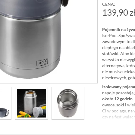
CENA:
139,90 z
Pojemnik na żywn
Iso-Pod. Spożywa
zawodowym to dla
ciepłego na obiad
stołówki. Albo kie
wszystko nie wygl
alternatywa, któr
nie musisz ucieka
niezdrowych, go
Izolowany pojem
napoje pozostają
około 12 godzin
.
owoce, soki
i wiel
Ci w pociągu, na 
czy na festiwalac
samochodem
. Na
dowolnym momenci
mogą zabrać ze so