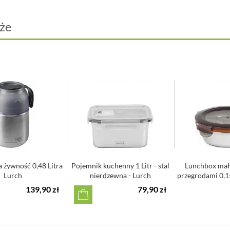
kubka, w który n
prostu
napełnij 
że
bezpośrednio ze z
ale także Twój por
kakao czy mleko u
stalowy po
pokrywka j
podwójne ś
długie utr
silikonowy
Abyś mógł zabrać 
oferujemy Ci Iso
Pojemność:
Wysokość:
 żywność 0,48 Litra
Pojemnik kuchenny 1 Litr - stal
Lunchbox mały
Średnica: 
Lurch
nierdzewna - Lurch
przegrodami 0,15 
Materiał: s
139,90 zł
79,90 zł
Myć ręczni