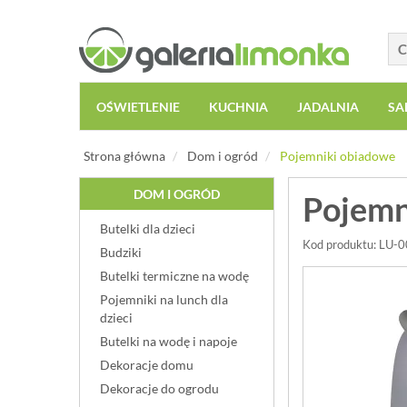
OŚWIETLENIE
KUCHNIA
JADALNIA
SA
Strona główna
Dom i ogród
Pojemniki obiadowe
DOM I OGRÓD
Pojemn
Butelki dla dzieci
Kod produktu: LU-
Budziki
Butelki termiczne na wodę
Pojemniki na lunch dla
dzieci
Butelki na wodę i napoje
Dekoracje domu
Dekoracje do ogrodu