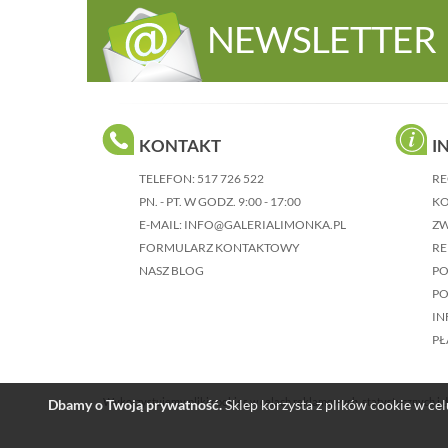
NEWSLETTER
KONTAKT
I
TELEFON:
517 726 522
RE
PN. - PT. W GODZ. 9:00 - 17:00
KO
E-MAIL:
INFO@GALERIALIMONKA.PL
Z
FORMULARZ KONTAKTOWY
RE
NASZ BLOG
P
PO
IN
PŁ
Wykorzystujemy pliki cookies w celach reklamowych, statystycznych i d
Dbamy o Twoją prywatność.
Sklep korzysta z plików cookie w celu