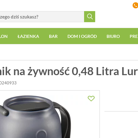
LON
ŁAZIENKA
BAR
DOM I OGRÓD
BIURO
PRE
ik na żywność 0,48 Litra Lu
00240933