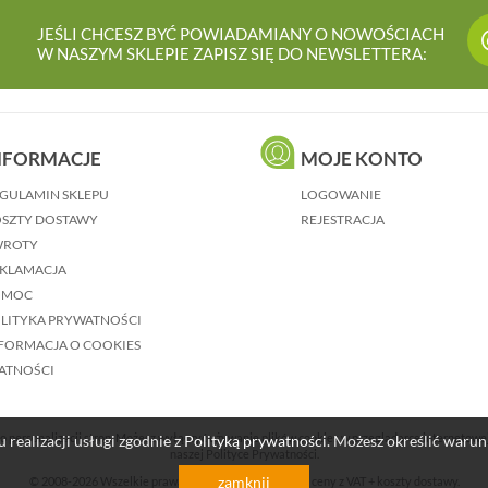
JEŚLI CHCESZ BYĆ POWIADAMIANY O NOWOŚCIACH
W NASZYM SKLEPIE ZAPISZ SIĘ DO NEWSLETTERA:
NFORMACJE
MOJE KONTO
GULAMIN SKLEPU
LOGOWANIE
SZTY DOSTAWY
REJESTRACJA
WROTY
KLAMACJA
OMOC
LITYKA PRYWATNOŚCI
FORMACJA O COOKIES
ATNOŚCI
o personalizacji stron. Możesz wyłączyć używanie plików cookies w przeglądarce internetowe
 realizacji usługi zgodnie z
Polityką prywatności
. Możesz określić waru
naszej Polityce Prywatności.
zamknij
© 2008-2026 Wszelkie prawa zastrzeżone. Wszystkie ceny z VAT + koszty dostawy.