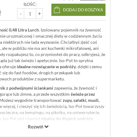
ILOŚĆ:
ł
DODAJ DO KOSZYKA
-
+
ość 0,48 Litra Lurch
. Izolowany pojemnik na żywność
nie urozmaiconej i smacznej diety w codziennym życiu
 niektórych nie lada wyzwanie. Chciałbyś zjeść coś
, ale w pobliżu nie ma ani kuchenki mikrofalowej, ani
dy rozpakujesz to, co przyniosłeś do pracy, odkryjesz, że
ąda już tak świeżo i apetycznie. Iso-Pot to sprytna
a oferuje
idealne rozwiązanie w podróży
, dzięki czemu
ć się do fast foodów, drogich przekąsek lub
towych produktów z supermarketu.
nik z podwójnymi ściankami
zapewnia, że ​​żywność i
 gorące lub zimne, a przede wszystkim
świeże przez
 Możesz wygodnie transportować
zupy, sałatki, musli,
e więcej, i cieszyć się ich świeżością. Iso-Pot towarzyszy
wycieczce, na kempingu, na pikniku, na uniwersytecie,
h. Iso-Pot jest również
idealny do długich podróży
wet jedzenie dla niemowląt jest gotowe do podania w
Rozwiń
e. Zaskocz swoje dzieci ulubionym jedzeniem, które
bą do szkoły. Czy chciałbyś się obejść bez plastikowego