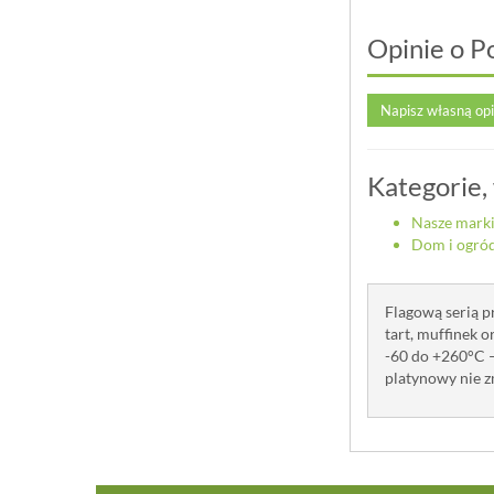
Opinie o P
Napisz własną op
Kategorie,
Nasze mark
Dom i ogró
Flagową serią p
tart, muffinek 
-60 do +260°C –
platynowy nie z