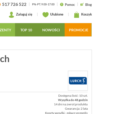
517 726 522
|
|
|
Pomoc
Blog
PN.-PT. 9:00-17:00
Zaloguj się
|
Ulubione
|
Koszyk
ZENTY
TOP 10
NOWOŚCI
PROMOCJE
rch
Dostępna ilość: 10 szt.
Wysyłka do 48 godzin
14 dni na zwrot produktu
Gwarancja: 2 lata
Koszty wysyłki -
zobacz szczegóły