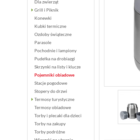
Dla zwierząt
Grill i Piknik
Konewki
Kubki termiczne
Ozdoby świąteczne
Parasole
Pochodnie i lampiony
Pudełka na drobiazgi
Skrzynki na listy i klucze
Pojemniki obiadowe
Stacje pogodowe
Stopery do drzwi
Termosy turystyczne
Termosy obiadowe
Torby i plecaki dla dzieci
Torby na zakupy
Torby podróżne
Wieszaki na ubrania