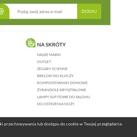
@
DODAJ
NA SKRÓTY
NASZE MARKI
OUTLET
ZEGARY ŚCIENNE
BRELOKI DO KLUCZY
KOMPOSTOWNIKI DOMOWE
ŻYRANDOLE KRYSZTAŁOWE
LAMPY SUFITOWE DO SALONU
DO OSTRZENIA NOŻY
j jednak może to uniemożliwić złożenie zamówienia! Więcej informacji w
nki przechowywania lub dostępu do cookie w Twojej przeglądarce.