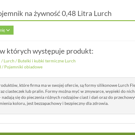
ojemnik na żywność 0,48 Litra Lurch
inię
 w których występuje produkt:
i
/
Lurch
/
Butelki i kubki termiczne Lurch
d
/
Pojemniki obiadowe
roduktów, które firma ma w swojej ofercie, są formy silikonowe Lurch Fle
oraz ciasteczek lub pralin. Formy można myć w zmywarce, wypieki do nic
 nadają się do pieczenia różnych rodzajów ciast i dań oraz do przechowy
mienia koloru, jest bezzapachowy i bezpieczny dla zdrowia.