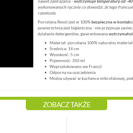
nawet zamrażania -
wytrzymuje temperaturę od -40
wykonywanych ręcznie co dowodzi, że tego francus
rzemiosła.
Porcelana Revol jest w 100%
bezpieczna w kontakci
powierzchnia jest higieniczna - nie przyjmuje zanie
działanie detergentów, gwarantowana
wytrzymałoś
Materiał: porcelana 100% naturalny materiał
Średnica: 14 cm
Wysokość: 5 cm
Pojemność: 350 ml
Wyprodukowano we Francji
Odporna na uszczebienia
Można używać w kuchence mikrofalowej, piek
ZOBACZ TAKŻE