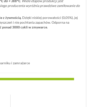
°C do + 300°C
. Wiele etapów produkcji jest
kiego producenta wyróżnia prawdziwe zamiłowanie do
e z żywnością
. Dzięki niskiej porowatości (0,05%), jej
czyszczeń i nie pochłania zapachów. Odporna na
ć ponad 3000 cykli w zmywarce
.
arniku i zamrażarce