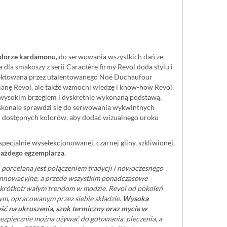
olorze kardamonu,
do serwowania wszystkich dań ze
 dla smakoszy z serii Caractère firmy Revol doda stylu i
jektowana przez utalentowanego Noé Duchaufour
elanę Revol, ale także wzmocni wiedzę i know-how Revol.
 wysokim brzegiem i dyskretnie wykonaną podstawą,
oskonale sprawdzi się do serwowania wykwintnych
ku dostępnych kolorów, aby dodać wizualnego uroku
specjalnie wyselekcjonowanej, czarnej gliny, szkliwionej
 każdego egzemplarza
.
j porcelana jest połączeniem tradycji i nowoczesnego
, innowacyjne, a przede wszystkim ponadczasowe
ię krótkotrwałym trendom w modzie. Revol od pokoleń
ym, opracowanym przez siebie składzie.
Wysoka
ć na ukruszenia, szok termiczny oraz mycie w
ezpiecznie można używać do gotowania, pieczenia, a