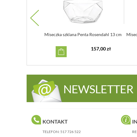
hl Grand Cru 16cm 4
Miseczka szklana Penta Rosendahl 13 cm
Misec
tuki
112,00 zł
157,00 zł
NEWSLETTER
KONTAKT
I
TELEFON:
517 726 522
RE