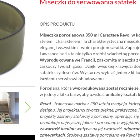
Miseczki do serwowania sałatek
OPIS PRODUKTU
Miseczka porcelanowa 350 ml Caractere Revol w k
stylem i charakterem! Ta charakterystyczna miseczka
elegancji wszystkim Twoim porcjom sałatki. Zapro
Lawrance, seria ta nie tylko ozdobi szlachetną porc
Wyprodukowana we Francji
, znakomita miseczka z
zaskoczy Twoich gości. Dzięki wysokiej krawędzi d
sałatek czy deserów. Wystarczy wybrać jeden z kil
każdemu serwisowi obiadowemu.
Porcelana, która
wyprodukowana został ręcznie
ze 
w jednej z kilku barw, aby uzyskać
unikalny kształt
Revol
- francuska marka z 250-letnią tradycją, które
designu. Jej projektanci tworzą piękne, praktyczne
projekty zastawy stołowej z porcelany, opierając s
produkuje najwyższej jakości porcelanę o wyjątkow
zawartość kaolinu
wpływa na jej twardość,
odpornoś
zmywarkach
. Stołową zastawę porcelanową Revol b