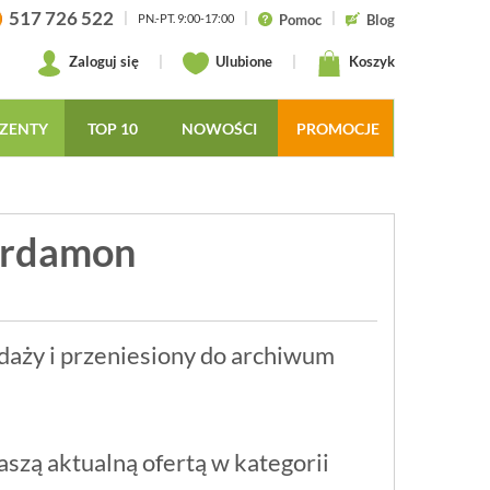
517 726 522
|
|
|
Pomoc
Blog
PN.-PT. 9:00-17:00
Zaloguj się
|
Ulubione
|
Koszyk
ZENTY
TOP 10
NOWOŚCI
PROMOCJE
kardamon
daży i przeniesiony do archiwum
szą aktualną ofertą w kategorii