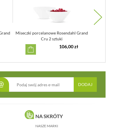
 Grand
Miseczki porcelanowe Rosendahl Grand
Miseczka na przek
Cru 2 sztuki
250
106,00 zł
@
DODAJ
NA SKRÓTY
NASZE MARKI