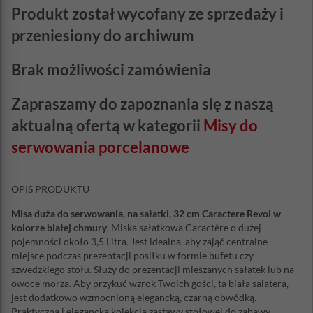
Produkt został wycofany ze sprzedaży i
przeniesiony do archiwum
Brak możliwości zamówienia
Zapraszamy do zapoznania się z naszą
aktualną ofertą w kategorii
Misy do
serwowania porcelanowe
OPIS PRODUKTU
Misa duża do serwowania, na sałatki, 32 cm Caractere Revol w
kolorze białej chmury
. Miska sałatkowa Caractère o dużej
pojemności około 3,5 Litra. Jest idealna, aby zająć centralne
miejsce podczas prezentacji posiłku w formie bufetu czy
szwedzkiego stołu. Służy do prezentacji mieszanych sałatek lub na
owoce morza. Aby przykuć wzrok Twoich gości, ta biała salatera,
jest dodatkowo wzmocnioną elegancką, czarną obwódką.
Praktyczna i elegancka kolekcja zastawy stołowej do zabawy