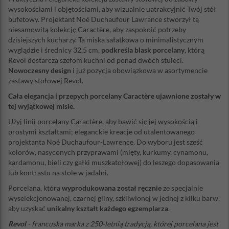
wysokościami i objętościami, aby wizualnie uatrakcyjnić Twój stół
bufetowy. Projektant Noé Duchaufour Lawrance stworzył tą
niesamowitą kolekcję Caractère, aby zaspokoić potrzeby
dzisiejszych kucharzy. Ta miska sałatkowa o minimalistycznym
wyglądzie i średnicy 32,5 cm,
podkreśla blask porcelany
, którą
Revol dostarcza szefom kuchni od ponad dwóch stuleci.
Nowoczesny design
i już pozycja obowiązkowa w asortymencie
zastawy stołowej Revol.
Cała elegancja i przepych porcelany Caractère ujawnione zostały w
tej wyjątkowej misie.
Użyj linii porcelany Caractère, aby bawić się jej wysokością i
prostymi kształtami; eleganckie kreacje od utalentowanego
projektanta Noé Duchaufour-Lawrence. Do wyboru jest sześć
kolorów, nasyconych przyprawami (mięty, kurkumy, cynamonu,
kardamonu, bieli czy gałki muszkatołowej) do leszego dopasowania
lub kontrastu na stole w jadalni.
Porcelana, która
wyprodukowana został ręcznie
ze specjalnie
wyselekcjonowanej, czarnej gliny, szkliwionej w jednej z kilku barw,
aby uzyskać
unikalny kształt każdego egzemplarza
.
Revol
- francuska marka z 250-letnią tradycją, której porcelana jest