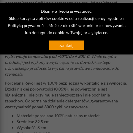
połączeniem tradycji i nowoczesnego designu. Jej projektanci
tworzą piękne, praktyczne, innowacyjne, a przede wszystkim
Dbamy o Twoją prywatność.
ponadczasowe projekty zastawy stołowej z porcelany, opierając się
Sklep korzysta z plików cookie w celu realizacji usługi zgodnie z
krótkotrwałym trendom w modzie. Revol od pokoleń produkuje
Polityką prywatności
. Możesz określić warunki przechowywania
najwyższej jakości porcelanę o wyjątkowym, opracowanym przez
lub dostępu do cookie w Twojej przeglądarce.
siebie składzie.
Wysoka zawartość kaolinu
wpływa na jej twardość,
odporność na ukruszenia, szok termiczny oraz mycie w
zmywarkach
. Stołową zastawę porcelanową Revol bezpiecznie
zamknij
można używać do gotowania, pieczenia, a nawet zamrażania -
wytrzymuje temperaturę od -40°C do + 300°C
. Wiele etapów
produkcji jest wykonywanych ręcznie co dowodzi, że tego
francuskiego producenta wyróżnia prawdziwe zamiłowanie do
rzemiosła.
Porcelana Revol jest w 100%
bezpieczna w kontakcie z żywnością
.
Dzięki niskiej porowatości (0,05%), jej powierzchnia jest
higieniczna - nie przyjmuje zanieczyszczeń i nie pochłania
zapachów. Odporna na działanie detergentów, gwarantowana
wytrzymałość ponad 3000 cykli w zmywarce
.
Materiał: porcelana 100% naturalny materiał
Średnica: 32,5 cm
Wysokość: 8 cm