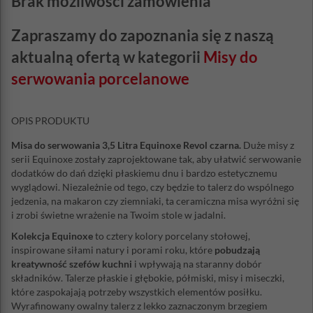
Brak możliwości zamówienia
Zapraszamy do zapoznania się z naszą
aktualną ofertą w kategorii
Misy do
serwowania porcelanowe
OPIS PRODUKTU
Misa do serwowania 3,5 Litra Equinoxe Revol czarna.
Duże misy z
serii Equinoxe zostały zaprojektowane tak, aby ułatwić serwowanie
dodatków do dań dzięki płaskiemu dnu i bardzo estetycznemu
wyglądowi. Niezależnie od tego, czy będzie to talerz do wspólnego
jedzenia, na makaron czy ziemniaki, ta ceramiczna misa wyróżni się
i zrobi świetne wrażenie na Twoim stole w jadalni.
Kolekcja Equinoxe
to cztery kolory porcelany stołowej,
inspirowane siłami natury i porami roku, które
pobudzają
kreatywność szefów kuchni
i wpływają na staranny dobór
składników. Talerze płaskie i głębokie, półmiski, misy i miseczki,
które zaspokajają potrzeby wszystkich elementów posiłku.
Wyrafinowany owalny talerz z lekko zaznaczonym brzegiem