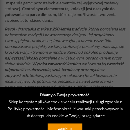
uzupełnia gamę pozostałych elementów tej wyjątkowej zastawy
stołowej.
Centralnym elementem tej kolekcji jest naczynie do
gotowania na parze dim sum
, które daje możliwość stworzenia
swojego autorskiego dania.
Revol - francuska marka z 250-letnią tradycją
, której porcelana jest
połączeniem tradycji i nowoczesnego designu. Jej projektanci
tworzą piękne, praktyczne, innowacyjne, a przede wszystkim
ponadczasowe projekty zastawy stołowej z porcelany, opierając się
krótkotrwałym trendom w modzie. Revol od pokoleń produkuje
najwyższej jakości porcelanę
o wyjątkowym, opracowanym przez
siebie składzie.
Wysoka zawartość kaolinu
wpływa na jej
twardość,
odporność na ukruszenia, szok termiczny oraz mycie w
zmywarkach
. Stołową zastawę porcelanową Revol bezpiecznie
można używać do gotowania, pieczenia, a nawet zamrażania -
wytrzymuje temperaturę od -40°C do + 300°C
. Wiele etapów
produkcji jest wykonywanych ręcznie co dowodzi, że tego
Dbamy o Twoją prywatność.
francuskiego producenta wyróżnia prawdziwe zamiłowanie do
Sklep korzysta z plików cookie w celu realizacji usługi zgodnie z
rzemiosła.
Polityką prywatności
. Możesz określić warunki przechowywania
Porcelana Revol jest w 100% bezpieczna w kontakcie z żywnością
.
lub dostępu do cookie w Twojej przeglądarce.
Dzięki niskiej porowatości (0,05%), jej powierzchnia jest
higieniczna - nie przyjmuje zanieczyszczeń i nie pochłania
zamknij