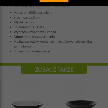
zapachów. Odporna na działanie detergentów, gwarantowana
wytrzymałość ponad 3000 cykli w zmywarce.
Materiał: 100% porcelana
Średnica: 33,5 cm
Wysokość: 9 cm
Pojemność: 3,5 Litra
Wyprodukowano we Francji
Odporny na wyszczerbienia
Można używać w kuchence mikrofalowej, piekarniku i
zamrażarce
Można myć w zmywarce
ZOBACZ TAKŻE