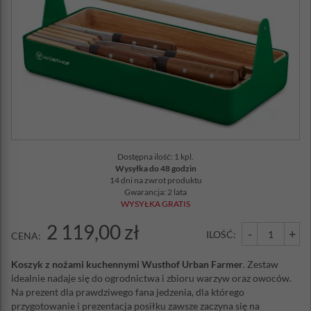
Dostępna ilość: 1 kpl.
Wysyłka do 48 godzin
14 dni na zwrot produktu
Gwarancja: 2 lata
WYSYŁKA GRATIS
2 119,00 zł
-
+
ILOŚĆ:
CENA:
Koszyk z nożami kuchennymi Wusthof Urban Farmer
. Zestaw
idealnie nadaje się do ogrodnictwa i zbioru warzyw oraz owoców.
Na prezent dla prawdziwego fana jedzenia, dla którego
przygotowanie i prezentacja posiłku zawsze zaczyna się na