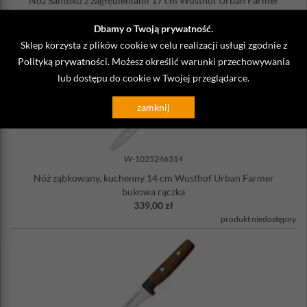
Nóż Santoku z zagłębieniami 17 cm Wusthof Urban Farmer
bukowa rączka
Dbamy o Twoją prywatność.
469,00 zł
produkt niedostępny
Sklep korzysta z plików cookie w celu realizacji usługi zgodnie z
Polityką prywatności
. Możesz określić warunki przechowywania
lub dostępu do cookie w Twojej przeglądarce.
zamknij
W-1025246314
Nóż ząbkowany, kuchenny 14 cm Wusthof Urban Farmer
bukowa rączka
339,00 zł
produkt niedostępny