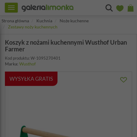
Toggle
navigation
Strona główna
Kuchnia
Noże kuchenne
Zestawy noży kuchennych
Koszyk z nożami kuchennymi Wusthof Urban
Farmer
Kod produktu: W-1095270401
Marka:
Wusthof
WYSYŁKA GRATIS