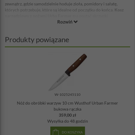
zewnątrz, gdzie samodzielnie hoduje zioła, pomidory i sałatę,
których potrzebuje, które są idealne od początku do końca.
Kosz
narzędziowy z nożami Urba Farmer
ma postać skrzynki
Rozwiń
narzędziowej - ogrodowej, wykonanej z drewna bukowego i stali
nierdzewnej, i nadaje się do kreatywnego przechowywania do
czterech noży. Na pierwszy rzut oka mówi: ten właściciel ma gust.
Produkty powiązane
W skład zestawu wchodzą noże:
Nóż do oczkowania warzyw 8 cm
Nóż do obróbki warzyw 10 cm
Nóż ząbkowany, kuchenny 14 cm
Nóż Santoku z zagłębieniami 17 cm
Zrównoważone narzędzia dla świadomych ekologicznie
użytkowników.
Materiał: stal nierdzewna, drewno bukowe
W-1025245110
Wymiary: 37,5 x 17,5 x 13,5 cm
Nóż do obróbki warzyw 10 cm Wusthof Urban Farmer
Wyprodukowany w Niemczech (Solingen)
bukowa rączka
359,00 zł
Wysyłka
do 48 godzin
DO KOSZYKA