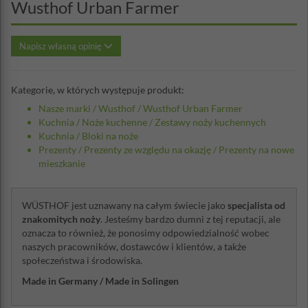
Wusthof Urban Farmer
Napisz własną opinię
Kategorie, w których występuje produkt:
Nasze marki
/
Wusthof
/
Wusthof Urban Farmer
Kuchnia
/
Noże kuchenne
/
Zestawy noży kuchennych
Kuchnia
/
Bloki na noże
Prezenty
/
Prezenty ze względu na okazję
/
Prezenty na nowe
mieszkanie
WÜSTHOF jest uznawany na całym świecie jako
specjalista od
znakomitych noży
. Jesteśmy bardzo dumni z tej reputacji, ale
oznacza to również, że ponosimy odpowiedzialność wobec
naszych pracowników, dostawców i klientów, a także
społeczeństwa i środowiska.
Made in Germany / Made in Solingen