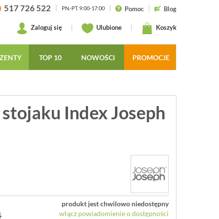
517 726 522
|
|
|
Pomoc
Blog
PN.-PT. 9:00-17:00
Zaloguj się
|
Ulubione
|
Koszyk
ZENTY
TOP 10
NOWOŚCI
PROMOCJE
 stojaku Index Joseph
produkt jest chwilowo niedostępny
ł
włącz powiadomienie o dostępności