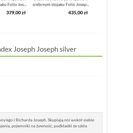
ku Folio Jos...
srebrnym stojaku Folio Josep...
Joseph Sk
379,00 zł
435,00 zł
3
ndex Joseph Joseph silver
ny'ego i Richarda Joseph. Skupiają oni wokół siebie
ojenia, pojemniki na żywność, podkładki ze szkła