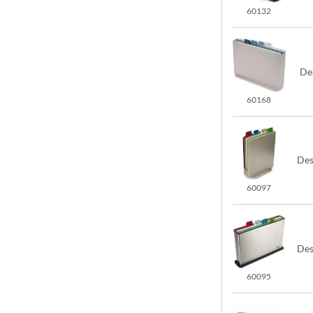
60132
De
60168
Des
60097
Des
60095