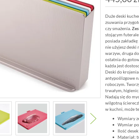
Duże deski kuchen
zsuwania przygo
czy smażenia.
Zes
stojącym futeral
posiada zakładkę 
nie użyjesz deski
warzyw, druga do 
ostatnia do gotow
każda jest dostos
Deski do krojeni
antypoślizgowe na
roboczym. Tworzy
trwałym, higieni
Nadają się do myc
wilgotną ścierecz
w kuchni, może 
Wymiary ze
Wymiar poj
Ilość desek
Materiał: 