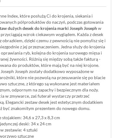
ne Index, które posłużą Ci do krojenia, siekania i
towanych półproduktów do naczyń, podczas gotowania
taw dużych desek do krojenia marki Joseph Joseph
w
e przyciągają wzrok ciekawym wyglądem. Każda z desek
z obrazkiem, dzięki czemu z pewnością nie pomylisz się i
 niezgodnie z jej przeznaczeniem. Jedna służy do krojenia
oprawiania ryb, kolejna do krojenia surowego mięsa i
anej żywności. Różnią się między sobą także fakturą -
owana do produktów, które mają być na niej krojone.
a Joseph Joseph zostały dodatkowo wyposażone w
rożniki, które nie pozwolą na przesuwanie się po blacie
wo sztuczne, z którego są wykonane jest materiałem
cznym, odpornym na zapachy i bezpiecznym dla noży.
ia w zmywarce, zaś futerał wystarczy przetrzeć
ką. Elegancki zestaw desek jest estetycznym dodatkiem
też być znakomitym prezentem do nowego domu.
 stojakiem: 34,6 x 27,3 x 8,3 cm
edynczej deski: 34 x 24 cm
 w zestawie: 4 sztuki
tworzywo sztuczne