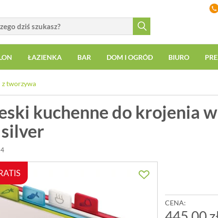
LON
ŁAZIENKA
BAR
DOM I OGRÓD
BIURO
PRE
 z tworzywa
eski kuchenne do krojenia w
silver
34
RATIS
CENA:
445,00 z