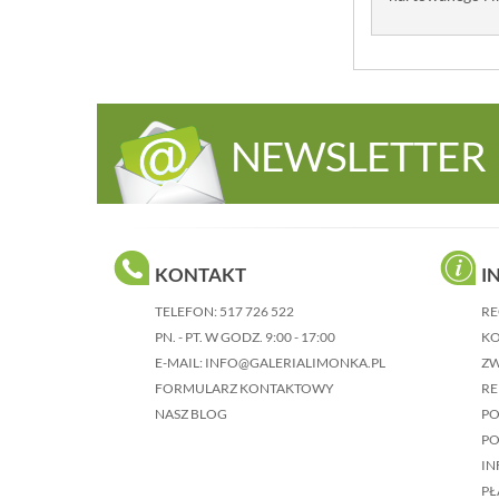
NEWSLETTER
KONTAKT
I
TELEFON:
517 726 522
RE
PN. - PT. W GODZ. 9:00 - 17:00
KO
E-MAIL:
INFO@GALERIALIMONKA.PL
Z
FORMULARZ KONTAKTOWY
RE
NASZ BLOG
P
PO
IN
PŁ