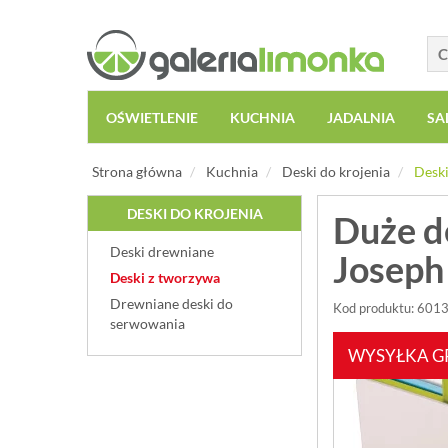
OŚWIETLENIE
KUCHNIA
JADALNIA
SA
Strona główna
Kuchnia
Deski do krojenia
Deski
DESKI DO KROJENIA
Duże d
Deski drewniane
Joseph 
Deski z tworzywa
Drewniane deski do
Kod produktu: 601
serwowania
WYSYŁKA G