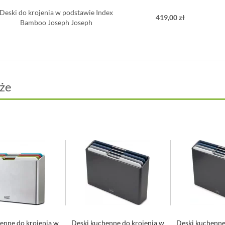
Deski do krojenia w podstawie Index
419,00 zł
Bamboo Joseph Joseph
że
enne do krojenia w
Deski kuchenne do krojenia w
Deski kuchenne