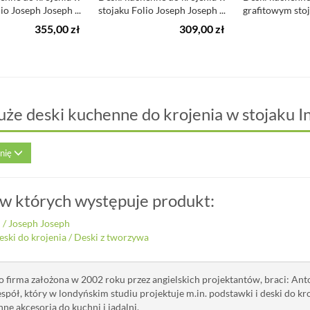
io Joseph Joseph ...
stojaku Folio Joseph Joseph ...
grafitowym stoja
355,00 zł
309,00 zł
uże deski kuchenne do krojenia w stojaku I
inię
 w których występuje produkt:
i
/
Joseph Joseph
eski do krojenia
/
Deski z tworzywa
o firma założona w 2002 roku przez angielskich projektantów, braci: Anto
spół, który w londyńskim studiu projektuje m.in. podstawki i deski do kr
ne akcesoria do kuchni i jadalni.