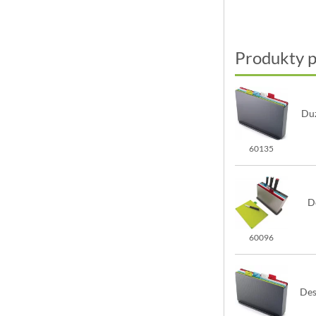
Produkty 
Duż
60135
D
60096
Des