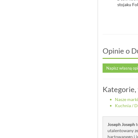
h Joseph Chop2Pot Plus
Joseph Joseph Chop2Pot Plus
stojaku Fol
ró...
sz...
99,00 zł
99,00 zł
Opinie o D
Napisz własną op
Kategorie,
Nasze mark
Kuchnia
/
D
Joseph Joseph
t
utalentowany ze
hartowanego i in