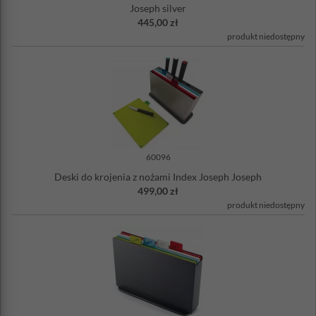
Joseph silver
Ilość desek w zestawie: 4 sztuki
445,00 zł
Materiał: tworzywo sztuczne
Projekt: Damian Evans
produkt niedostępny
60096
Deski do krojenia z nożami Index Joseph Joseph
499,00 zł
produkt niedostępny