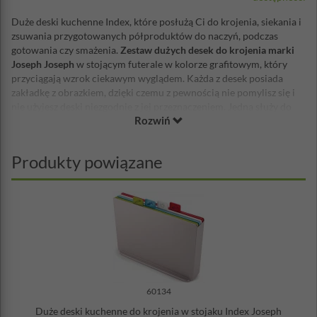
Duże deski kuchenne Index, które posłużą Ci do krojenia, siekania i
zsuwania przygotowanych półproduktów do naczyń, podczas
gotowania czy smażenia.
Zestaw dużych desek do krojenia marki
Joseph Joseph
w stojącym futerale w kolorze grafitowym, który
przyciągają wzrok ciekawym wyglądem. Każda z desek posiada
zakładkę z obrazkiem, dzięki czemu z pewnością nie pomylisz się i
nie użyjesz deski niezgodnie z jej przeznaczeniem. Jedna służy do
Rozwiń
krojenia warzyw, druga do oprawiania ryb, kolejna do krojenia
surowego mięsa i ostatnia do gotowanej żywności. Różnią się
między sobą także fakturą - każda jest dostosowana do produktów,
Produkty powiązane
które mają być na niej krojone. Deski do krojenia Joseph Joseph
zostały dodatkowo wyposażone w antypoślizgowe narożniki, które
nie pozwolą na przesuwanie się po blacie roboczym. Tworzywo
sztuczne, z którego są wykonane jest materiałem trwałym,
higienicznym, odpornym na zapachy i bezpiecznym dla noży.
Nadają się do mycia w zmywarce, zaś futerał wystarczy przetrzeć
wilgotną ściereczką. Elegancki zestaw desek jest estetycznym
dodatkiem w kuchni, może też być znakomitym prezentem do
nowego domu.
60134
Wymiary ze stojakiem: 34,6 x 27,3 x 8,3 cm
Duże deski kuchenne do krojenia w stojaku Index Joseph
Wymiar pojedynczej deski: 34 x 24 cm