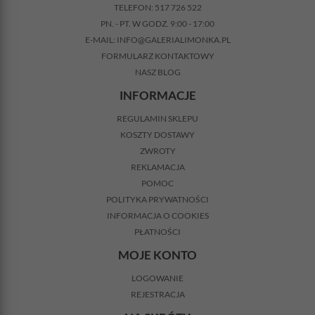
TELEFON:
517 726 522
PN. - PT. W GODZ. 9:00 - 17:00
E-MAIL:
INFO@GALERIALIMONKA.PL
FORMULARZ KONTAKTOWY
NASZ BLOG
INFORMACJE
REGULAMIN SKLEPU
KOSZTY DOSTAWY
ZWROTY
REKLAMACJA
POMOC
POLITYKA PRYWATNOŚCI
INFORMACJA O COOKIES
PŁATNOŚCI
MOJE KONTO
LOGOWANIE
REJESTRACJA