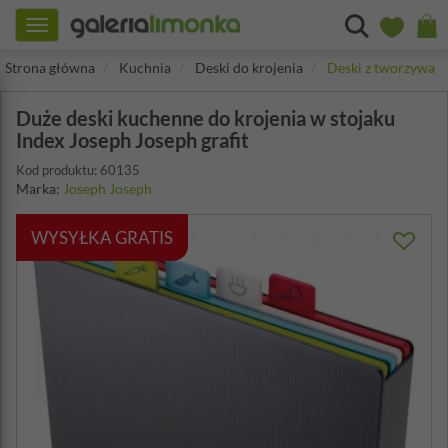
Toggle
navigation
Strona główna
Kuchnia
Deski do krojenia
Deski z tworzywa
Duże deski kuchenne do krojenia w stojaku
Index Joseph Joseph grafit
Kod produktu: 60135
Marka:
Joseph Joseph
WYSYŁKA GRATIS