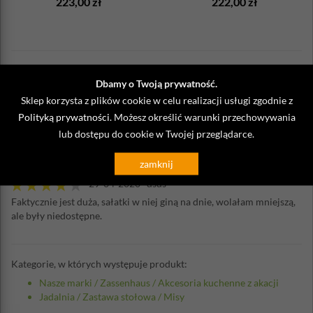
223,00 zł
222,00 zł
Dbamy o Twoją prywatność.
Opinie o Duża misa akacjowa
Sklep korzysta z plików cookie w celu realizacji usługi zgodnie z
Zassenhaus 30 cm
Polityką prywatności
. Możesz określić warunki przechowywania
lub dostępu do cookie w Twojej przeglądarce.
Napisz własną opinię
zamknij
29-04-2020 dsds
Faktycznie jest duża, sałatki w niej giną na dnie, wolałam mniejszą,
ale były niedostępne.
Kategorie, w których występuje produkt:
Nasze marki
/
Zassenhaus
/
Akcesoria kuchenne z akacji
Jadalnia
/
Zastawa stołowa
/
Misy