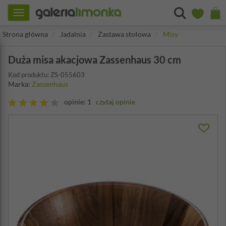
Toggle
navigation
Strona główna
Jadalnia
Zastawa stołowa
Misy
Duża misa akacjowa Zassenhaus 30 cm
Kod produktu: ZS-055603
Marka:
Zassenhaus
opinie: 1
czytaj opinie