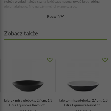
świeży wygląd należy raz na jakiś czas nasmarować ją odrobiną
oleju jadalnego. Nie należy myć jej w zmywarce.
Materiał: drewno akacji
Rozwiń
Średnica: 30 cm
Wysokość: 11 cm
Zobacz także
Talerz - misa głęboka, 27 cm, 1,3
Talerz - misa głęboka, 27 cm, 1,3
Litra Equinoxe Revol cz...
Litra Equinoxe Revol cz...