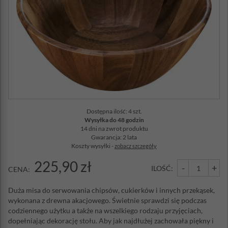
Dostępna ilość: 4 szt.
Wysyłka do 48 godzin
14 dni na zwrot produktu
Gwarancja: 2 lata
Koszty wysyłki -
zobacz szczegóły
225,90 zł
-
+
ILOŚĆ:
CENA:
Duża misa do serwowania chipsów, cukierków i innych przekąsek,
wykonana z drewna akacjowego. Świetnie sprawdzi się podczas
codziennego użytku a także na wszelkiego rodzaju przyjęciach,
dopełniając dekorację stołu. Aby jak najdłużej zachowała piękny i