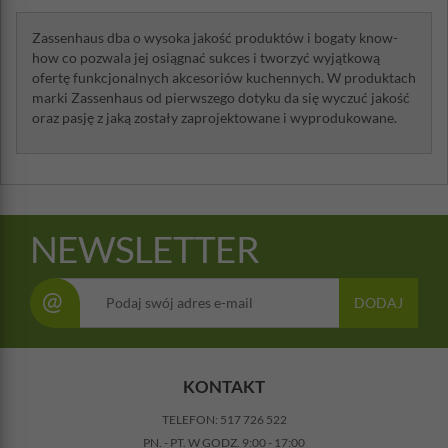
Zassenhaus dba o wysoka jakość produktów i bogaty know-
how co pozwala jej osiągnać sukces i tworzyć wyjątkową
ofertę funkcjonalnych akcesoriów kuchennych. W produktach
marki Zassenhaus od pierwszego dotyku da się wyczuć jakość
oraz pasję z jaką zostały zaprojektowane i wyprodukowane.
NEWSLETTER
@
DODAJ
KONTAKT
TELEFON:
517 726 522
PN. - PT. W GODZ. 9:00 - 17:00