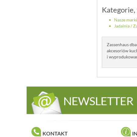
Kategorie,
Nasze mark
Jadalnia
/
Z
Zassenhaus dba 
akcesoriów kuch
i wyprodukowa
NEWSLETTER
KONTAKT
I