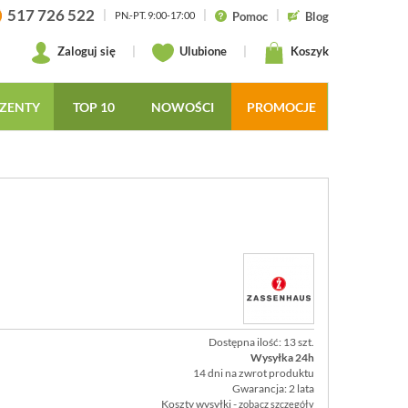
517 726 522
|
|
|
Pomoc
Blog
PN.-PT. 9:00-17:00
Zaloguj się
|
Ulubione
|
Koszyk
ZENTY
TOP 10
NOWOŚCI
PROMOCJE
Dostępna ilość: 13 szt.
Wysyłka 24h
14 dni na zwrot produktu
Gwarancja: 2 lata
Koszty wysyłki -
zobacz szczegóły