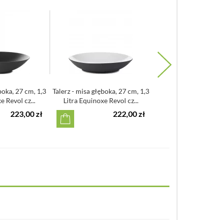
boka, 27 cm, 1,3
Talerz - misa głęboka, 27 cm, 1,3
Misa porcelanowa 
e Revol cz...
Litra Equinoxe Revol cz...
Grand Cru 2
223,00 zł
222,00 zł
2