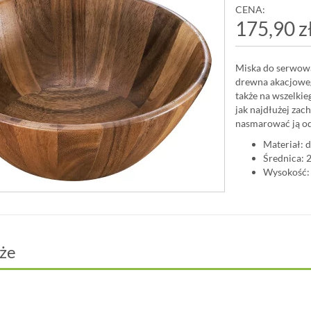
CENA:
175,90 z
Miska do serwowa
drewna akacjoweg
także na wszelkie
jak najdłużej zac
nasmarować ją od
Materiał: 
Średnica: 
Wysokość:
że