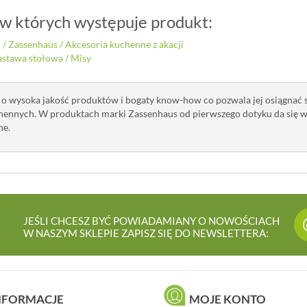
 w których występuje produkt:
i
/
Zassenhaus
/
Akcesoria kuchenne z akacji
astawa stołowa
/
Misy
o wysoka jakość produktów i bogaty know-how co pozwala jej osiągnać 
ennych. W produktach marki Zassenhaus od pierwszego dotyku da się wyc
ne.
JEŚLI CHCESZ BYĆ POWIADAMIANY O NOWOŚCIACH
W NASZYM SKLEPIE ZAPISZ SIĘ DO NEWSLETTERA:
NFORMACJE
MOJE KONTO