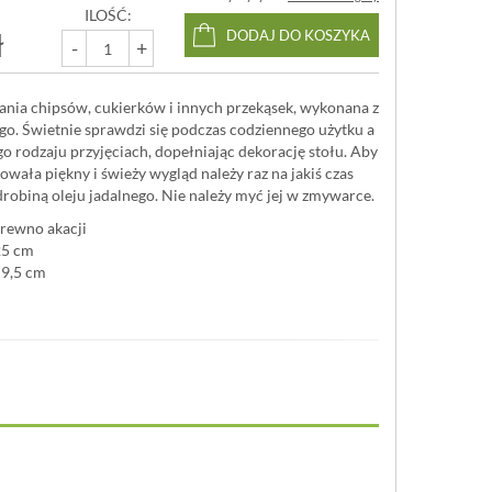
ILOŚĆ:
ł
DODAJ DO KOSZYKA
-
+
nia chipsów, cukierków i innych przekąsek, wykonana z
o. Świetnie sprawdzi się podczas codziennego użytku a
go rodzaju przyjęciach, dopełniając dekorację stołu. Aby
howała piękny i świeży wygląd należy raz na jakiś czas
robiną oleju jadalnego. Nie należy myć jej w zmywarce.
drewno akacji
25 cm
 9,5 cm