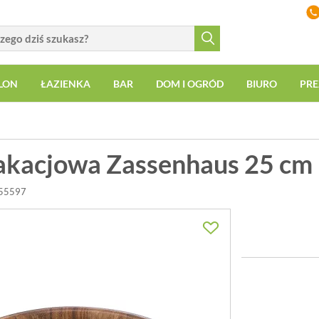
LON
ŁAZIENKA
BAR
DOM I OGRÓD
BIURO
PRE
akacjowa Zassenhaus 25 cm
055597