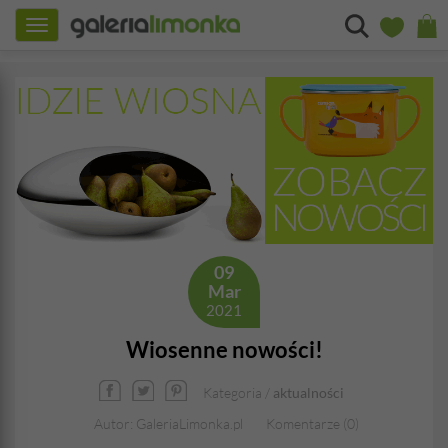
Toggle
navigation
09
Mar
2021
Wiosenne nowości!
Kategoria /
aktualności
Autor: GaleriaLimonka.pl
Komentarze (0)