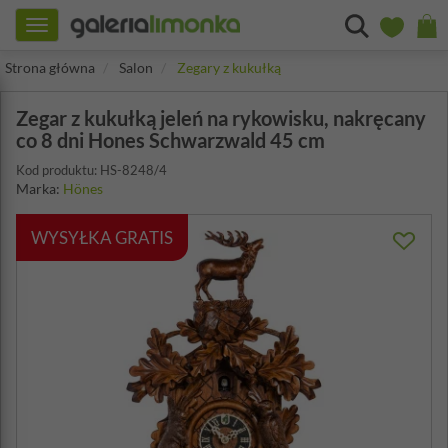
Toggle
navigation
Strona główna
Salon
Zegary z kukułką
Zegar z kukułką jeleń na rykowisku, nakręcany
co 8 dni Hones Schwarzwald 45 cm
Kod produktu: HS-8248/4
Marka:
Hönes
WYSYŁKA GRATIS