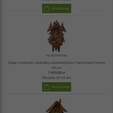
DO KOSZYKA
HS-86709/5Tko
Zegar myśliwski z kukułką, niedźwiedziami i tancerzami Hones
64 cm
7 419,00 zł
Wysyłka
14-21 dni
DO KOSZYKA