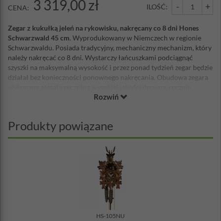
3 319,00 zł
-
+
ILOŚĆ:
CENA:
Zegar z kukułką jeleń na rykowisku, nakręcany co 8 dni Hones
Schwarzwald 45 cm
. Wyprodukowany w Niemczech w regionie
Schwarzwaldu. Posiada tradycyjny, mechaniczny mechanizm, który
należy nakręcać co 8 dni. Wystarczy łańcuszkami podciągnąć
szyszki na maksymalną wysokość i przez ponad tydzień zegar będzie
działał bez konieczności ponownego nakręcania. Obudowa zegara
wykonana została ręcznie z wysokiej jakości drewna, ręcznie
Rozwiń
zdobiona oraz malowana. Kukanie odbywa się co pół godziny, o
pełnej godzinie ilość kukania odpowiada wskazanej na zegarze
godzinie.
Produkty powiązane
Wysokość: 45 cm (bez szyszek)
Mechanizm: 8-dniowy
(należy naciągnąć szyszki co 8 dni)
Wyprodukowany w Niemczech
Posiada certyfikat pochodzenia z regionu Schwarzwald
Część elementów zegara do samodzielnego montażu
UWAGA: Zegar dostępny jest na indywidualne zamówienie.
Prosimy o kontakt z nami w celu potwierdzenia terminu dostawy.
HS-105NU