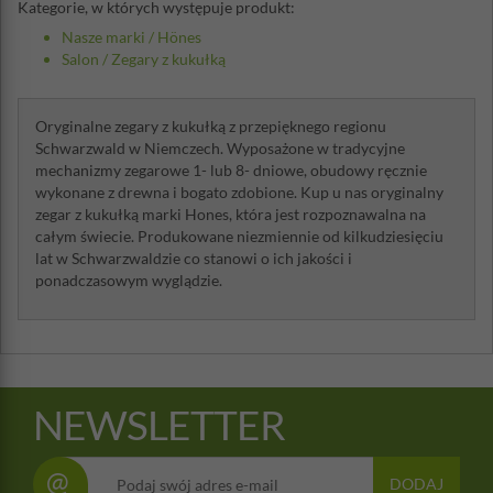
Kategorie, w których występuje produkt:
Nasze marki
/
Hönes
Salon
/
Zegary z kukułką
Oryginalne zegary z kukułką z przepięknego regionu
Schwarzwald w Niemczech. Wyposażone w tradycyjne
mechanizmy zegarowe 1- lub 8- dniowe, obudowy ręcznie
wykonane z drewna i bogato zdobione. Kup u nas oryginalny
zegar z kukułką marki Hones, która jest rozpoznawalna na
całym świecie. Produkowane niezmiennie od kilkudziesięciu
lat w Schwarzwaldzie co stanowi o ich jakości i
ponadczasowym wyglądzie.
NEWSLETTER
@
DODAJ