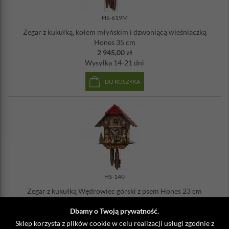
HS-619M
Zegar z kukułką, kołem młyńskim i dzwoniącą wieśniaczką
Hones 35 cm
2 945,00 zł
Wysyłka
14-21 dni
DO KOSZYKA
HS-140
Zegar z kukułką Wędrowiec górski z psem Hones 23 cm
2 029,00 zł
Dbamy o Twoją prywatność.
Wysyłka
14-21 dni
Sklep korzysta z plików cookie w celu realizacji usługi zgodnie z