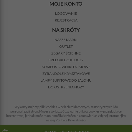
MOJE KONTO
LOGOWANIE
REJESTRACJA
NA SKRÓTY
NASZE MARKI
OUTLET
ZEGARY ŚCIENNE
BRELOKI DO KLUCZY
KOMPOSTOWNIKI DOMOWE
ŻYRANDOLE KRYSZTAŁOWE
LAMPY SUFITOWE DO SALONU
DO OSTRZENIA NOŻY
Wykorzystujemy pliki cookies w celach reklamowych, statystycznych i do
personalizacji stron. Możesz wyłączyć używanie plików cookies w przeglądarce
internetowej jednak może to uniemożliwić złożenie zamówienia! Więcej informacji w
naszej Polityce Prywatności.
© 2008-2026 Wszelkie prawa zastrzeżone. Wszystkie ceny z VAT + koszty dostawy.