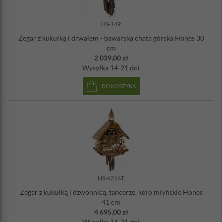
HS-149
Zegar z kukułką i drwalem - bawarska chata górska Hones 30
cm
2 039,00 zł
Wysyłka
14-21 dni
DO KOSZYKA
HS-6216T
Zegar z kukułką i dzwonnicą, tancerze, koło młyńskie Hones
41 cm
4 695,00 zł
Wysyłka
14-21 dni