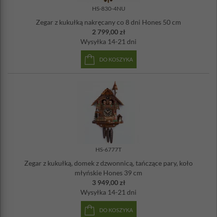
HS-830-4NU
Zegar z kukułką nakręcany co 8 dni Hones 50 cm
2 799,00 zł
Wysyłka
14-21 dni
DO KOSZYKA
HS-6777T
Zegar z kukułką, domek z dzwonnicą, tańczące pary, koło
młyńskie Hones 39 cm
3 949,00 zł
Wysyłka
14-21 dni
DO KOSZYKA