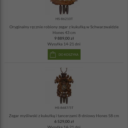
HS-86210T
Oryginalny ręcznie robiony zegar z kukułką w Schwarzwaldzie
Hones 43 cm
9 889,00 zł
Wysyłka
14-21 dni
DO KOSZYKA
HS-8687/5T
Zegar myśliwski z kukułką i tancerzami 8-dniowy Hones 58 cm
6 529,00 zł
Wysyłka
14-21 dni