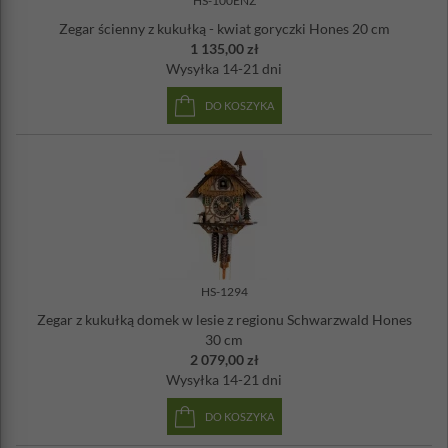
HS-100ENZ
Zegar ścienny z kukułką - kwiat goryczki Hones 20 cm
1 135,00 zł
Wysyłka
14-21 dni
DO KOSZYKA
HS-1294
Zegar z kukułką domek w lesie z regionu Schwarzwald Hones
30 cm
2 079,00 zł
Wysyłka
14-21 dni
DO KOSZYKA