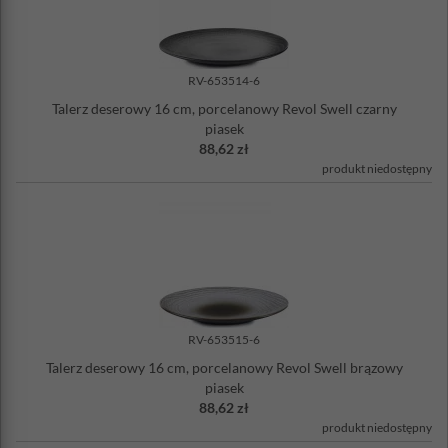
siebie składzie.
Wysoka zawartość kaolinu
wpływa na jej twardość,
odporność na ukruszenia, szok termiczny oraz mycie w
zmywarkach. Stołową zastawę porcelanową Revol bezpiecznie
można używać do gotowania, pieczenia, a nawet zamrażania -
RV-653514-6
wytrzymuje temperaturę od -40°C do + 300°C
. Wiele etapów
Talerz deserowy 16 cm, porcelanowy Revol Swell czarny
produkcji jest wykonywanych ręcznie co dowodzi, że tego
piasek
francuskiego producenta wyróżnia
prawdziwe zamiłowanie do
88,62 zł
rzemiosła
.
produkt niedostępny
Porcelana Revol jest
w 100% bezpieczna w kontakcie z żywnością
.
Dzięki niskiej porowatości (0,05%),
jej powierzchnia jest
higieniczna
- nie przyjmuje zanieczyszczeń i nie pochłania
zapachów. Odporna na działanie detergentów, gwarantowana
wytrzymałość ponad 3000 cykli w zmywarce
.
Materiał: porcelana
Średnica: 31 cm
Wysokość: 3,4 cm
RV-653515-6
Wyprodukowano we Francji
Talerz deserowy 16 cm, porcelanowy Revol Swell brązowy
Można myć w zmywarce - wytrzymałość ponad 3000 cykli
piasek
88,62 zł
produkt niedostępny