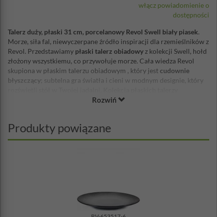
włącz powiadomienie o
dostępności
Talerz duży, płaski 31 cm, porcelanowy Revol Swell biały piasek
.
Morze, siła fal, niewyczerpane źródło inspiracji dla rzemieślników z
Revol. Przedstawiamy
płaski talerz obiadowy
z kolekcji Swell, hołd
złożony wszystkiemu, co przywołuje morze. Cała wiedza Revol
skupiona w płaskim talerzu obiadowym , który jest
cudownie
błyszczący
; subtelna gra światła i cieni w modnym designie, który
rozświetli stół w Twojej jadalni. Kolekcja płaskich talerzy
Rozwiń
obiadowych, zaprojektowana z myślą o powrocie do wyrafinowania
pięknie nakrytych stołów i podniesieniu wartości obiadów we
wszystkich, wykwintnych restauracjach.
Produkty powiązane
Od 1768 roku Revol projektuje zastawy stołowe, które spełniają
oczekiwania szefów kuchni na całym świecie, którzy chcą
udoskonalić swoje najbardziej pomysłowe przepisy kulinarne.
Dzięki tej kolekcji Swell,
inspirowanej światem morskim
,
rzemieślnicy Revol stworzyli
płaskie talerze obiadowe
, które są
delikatne i jednocześnie błyszczące,
w trzech, eleganckich kolorach
White Sand, Black Sand, a nawet Brown Sand. Wszystko to oznacza,
że ​​
możesz swobodnie bawić się konwencją
i odważać się mieszać
nie tylko kolory, ale i kształty. Od kwadratowego talerza do
RV-653517-6