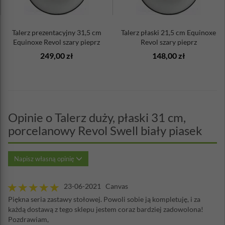
Talerz prezentacyjny 31,5 cm
Talerz płaski 21,5 cm Equinoxe
Equinoxe Revol szary pieprz
Revol szary pieprz
249,00 zł
148,00 zł
Opinie o Talerz duży, płaski 31 cm,
porcelanowy Revol Swell biały piasek
Napisz własną opinię
23-06-2021 Canvas
Piękna seria zastawy stołowej. Powoli sobie ją kompletuję, i za
każdą dostawą z tego sklepu jestem coraz bardziej zadowolona!
Pozdrawiam,