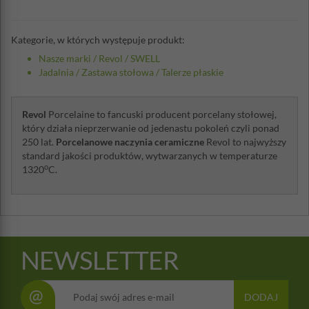
Kategorie, w których występuje produkt:
Nasze marki
/
Revol
/
SWELL
Jadalnia
/
Zastawa stołowa
/
Talerze płaskie
Revol
Porcelaine to fancuski producent porcelany stołowej,
który działa nieprzerwanie od jedenastu pokoleń czyli ponad
250 lat.
Porcelanowe naczynia ceramiczne
Revol to najwyższy
standard jakości produktów, wytwarzanych w temperaturze
o
1320
C.
NEWSLETTER
@
DODAJ