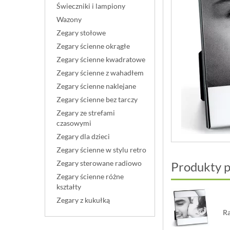
Świeczniki i lampiony
Wazony
Zegary stołowe
Zegary ścienne okrągłe
Zegary ścienne kwadratowe
Zegary ścienne z wahadłem
Zegary ścienne naklejane
Zegary ścienne bez tarczy
Zegary ze strefami
czasowymi
Zegary dla dzieci
Zegary ścienne w stylu retro
Zegary sterowane radiowo
Produkty 
Zegary ścienne różne
kształty
Zegary z kukułką
R