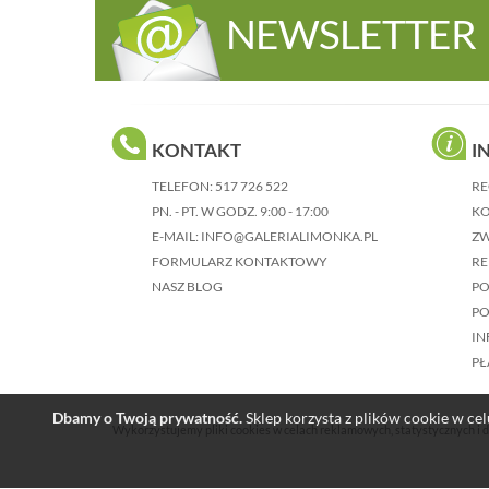
NEWSLETTER
KONTAKT
I
TELEFON:
517 726 522
RE
PN. - PT. W GODZ. 9:00 - 17:00
KO
E-MAIL:
INFO@GALERIALIMONKA.PL
Z
FORMULARZ KONTAKTOWY
RE
NASZ BLOG
P
PO
IN
PŁ
Dbamy o Twoją prywatność.
Sklep korzysta z plików cookie w celu
Wykorzystujemy pliki cookies w celach reklamowych, statystycznych i d