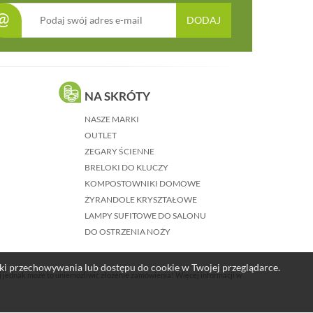
@
DODAJ
NA SKRÓTY
NASZE MARKI
OUTLET
ZEGARY ŚCIENNE
BRELOKI DO KLUCZY
KOMPOSTOWNIKI DOMOWE
ŻYRANDOLE KRYSZTAŁOWE
LAMPY SUFITOWE DO SALONU
DO OSTRZENIA NOŻY
nki przechowywania lub dostępu do cookie w Twojej przeglądarce.
j jednak może to uniemożliwić złożenie zamówienia! Więcej informacji w