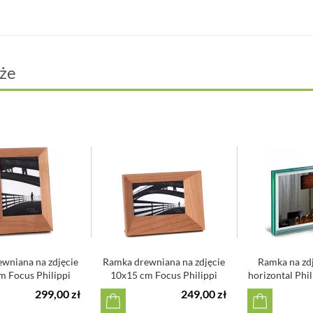
że
wniana na zdjęcie
Ramka drewniana na zdjęcie
Ramka na zdj
m Focus Philippi
10x15 cm Focus Philippi
horizontal Phi
299,00 zł
249,00 zł