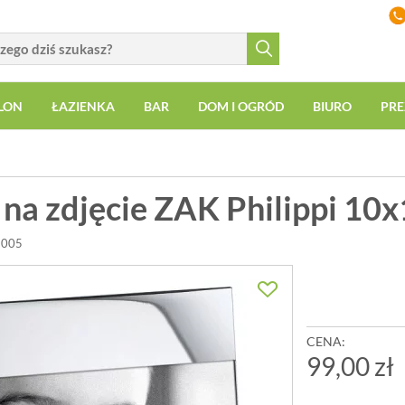
LON
ŁAZIENKA
BAR
DOM I OGRÓD
BIURO
PRE
na zdjęcie ZAK Philippi 10
8005
CENA:
99,00 zł