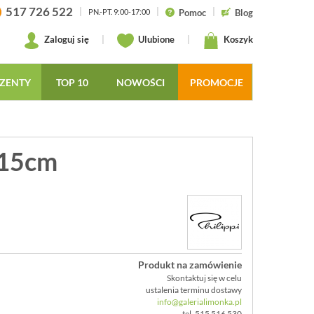
517 726 522
|
|
|
Pomoc
Blog
PN.-PT. 9:00-17:00
Zaloguj się
|
Ulubione
|
Koszyk
ZENTY
TOP 10
NOWOŚCI
PROMOCJE
x15cm
Produkt na zamówienie
Skontaktuj się w celu
ustalenia terminu dostawy
info@galerialimonka.pl
tel. 515 516 530