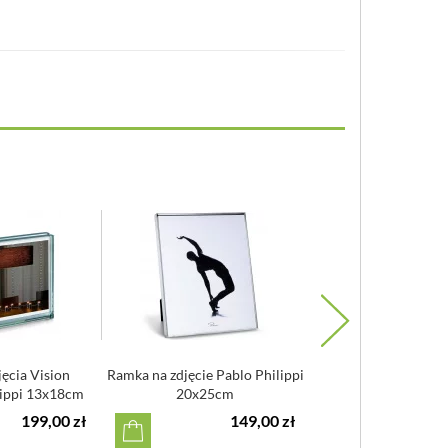
ęcia Vision
Ramka na zdjęcie Pablo Philippi
Ramka na zdjęcie ZA
lippi 13x18cm
20x25cm
13x18cm
199,00 zł
149,00 zł
1