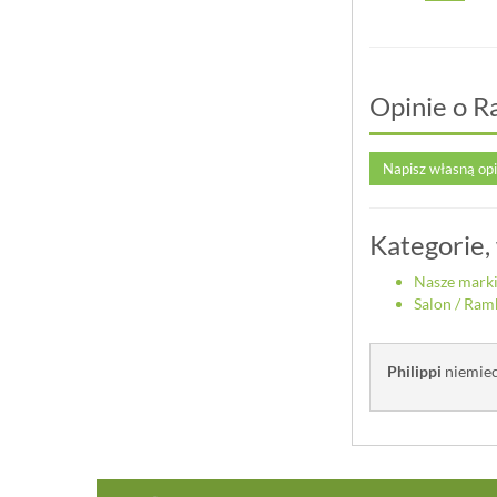
Opinie o R
Napisz własną op
Kategorie,
Nasze mark
Salon
/
Ramk
Philippi
niemiec