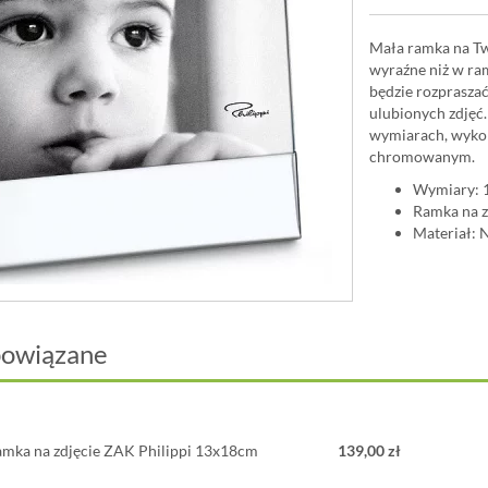
Mała ramka na Two
wyraźne niż w ra
będzie rozpraszać
ulubionych zdjęć
wymiarach, wyko
chromowanym.
Wymiary: 
Ramka na z
Materiał: 
powiązane
amka na zdjęcie ZAK Philippi 13x18cm
139,00 zł