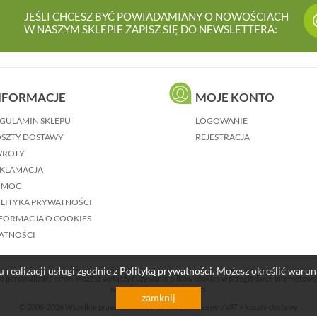
JEŚLI CHCESZ BYĆ POWIADAMIANY O NOWOŚCIACH
W NASZYM SKLEPIE ZAPISZ SIĘ DO NEWSLETTERA:
NFORMACJE
MOJE KONTO
GULAMIN SKLEPU
LOGOWANIE
SZTY DOSTAWY
REJESTRACJA
WROTY
KLAMACJA
OMOC
LITYKA PRYWATNOŚCI
FORMACJA O COOKIES
ATNOŚCI
 realizacji usługi zgodnie z
Polityką prywatności
. Możesz określić waru
o personalizacji stron. Możesz wyłączyć używanie plików cookies w przeglądarce internetowe
naszej Polityce Prywatności.
zamknij
© 2008-2026 Wszelkie prawa zastrzeżone. Wszystkie ceny z VAT + koszty dostawy.