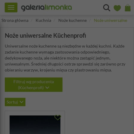
Toggle
navigation
Strona główna
Kuchnia
Noże kuchenne
Noże uniwersalne
Noże uniwersalne Küchenprofi
Uniwersalne noże kuchenne są niezbędne w każdej kuchni. Każde
zadanie kuchenne wymaga zastosowania odpowiedniego,
dedykowanego noża, ale niektóre można zastąpić jednym,
uniwesalnym. Średniej długości ostrze sprawdzi się zarówno przy
obieraniu warzyw, krojeniu mięsa czy plastrowaniu mięsa.
Filtruj wg producenta
(Küchenprofi)
Sortuj