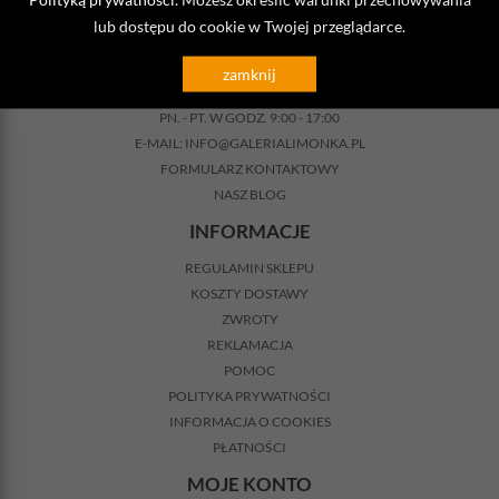
lub dostępu do cookie w Twojej przeglądarce.
KONTAKT
zamknij
TELEFON:
517 726 522
PN. - PT. W GODZ. 9:00 - 17:00
E-MAIL:
INFO@GALERIALIMONKA.PL
FORMULARZ KONTAKTOWY
NASZ BLOG
INFORMACJE
REGULAMIN SKLEPU
KOSZTY DOSTAWY
ZWROTY
REKLAMACJA
POMOC
POLITYKA PRYWATNOŚCI
INFORMACJA O COOKIES
PŁATNOŚCI
MOJE KONTO