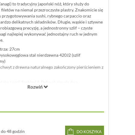
anagi) to tradycyjny japoński nóż, który służy do
 filetów na niemal przezroczyste plastry. Znakomicie się
 przygotowywania sushi, rybnego carpaccio oraz
ardzo delikatnych składników. Długie, wąskie i sztywne
robiazgową precyzję, a jednostronny szlif – czyste
nagi najlepiej wykonywać jednostajny ruch w jednym
e.
trza: 27cm
wysokowęglowa stal nierdzewna 420J2 (szlif
ny)
uchwyt z drewna naturalnego zakończony pierścieniem z
take z serii
Sashimi & Deba
obejmują dwa
Rozwiń
e modele tradycyjnych noży japońskich o różnej
 klingi wykonano z wysokowęglowej stali nierdzewnej
 wyjątkowo odporna na korozję i łatwa w ostrzeniu.
łe rękojeści z naturalnego drewna wzmocniono
ytrzymałego tworzywa, co skutecznie zapobiega
ingi. Noże te są ostrzone jednostronnie i przeznaczone
cznych.
do 48 godzin
DO KOSZYKA