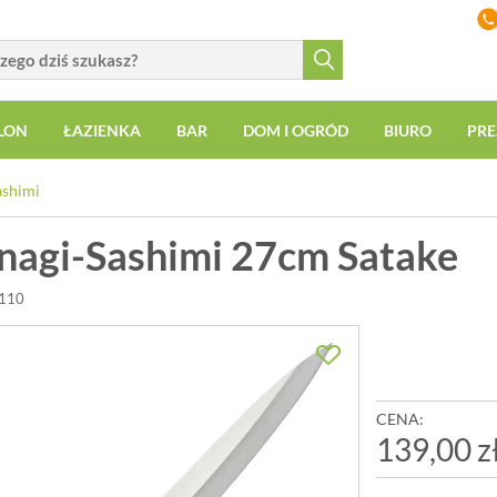
LON
ŁAZIENKA
BAR
DOM I OGRÓD
BIURO
PRE
ashimi
nagi-Sashimi 27cm Satake
-110
CENA:
139,00 z