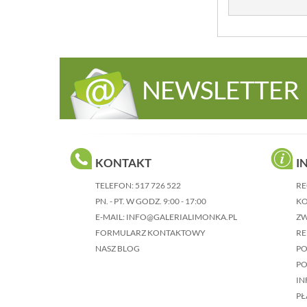
NEWSLETTER
KONTAKT
I
TELEFON:
517 726 522
RE
PN. - PT. W GODZ. 9:00 - 17:00
KO
E-MAIL:
INFO@GALERIALIMONKA.PL
Z
FORMULARZ KONTAKTOWY
RE
NASZ BLOG
P
PO
IN
PŁ