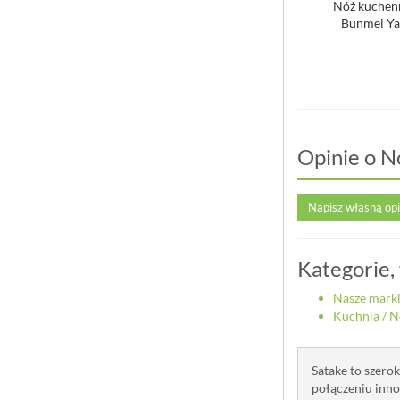
 krótki Sashimi 21 cm
Szwedzki nóż do filetowania,
Nóż kuchen
Kasumi Damascus
elastyczne ostrze 21cm Global
Bunmei Ya
1 169,00 zł
589,00 zł
Opinie o N
Napisz własną op
Kategorie,
Nasze mark
Kuchnia
/
N
Satake to szero
połączeniu inno