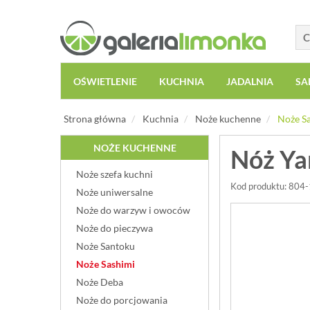
OŚWIETLENIE
KUCHNIA
JADALNIA
SA
Strona główna
Kuchnia
Noże kuchenne
Noże S
NOŻE KUCHENNE
Nóż Ya
Noże szefa kuchni
Kod produktu: 804
Noże uniwersalne
Noże do warzyw i owoców
Noże do pieczywa
Noże Santoku
Noże Sashimi
Noże Deba
Noże do porcjowania