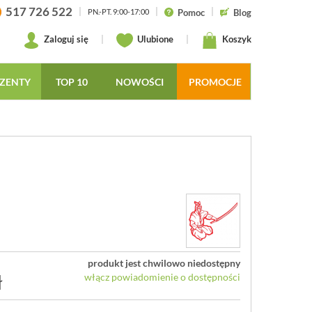
517 726 522
|
|
|
Pomoc
Blog
PN.-PT. 9:00-17:00
Zaloguj się
|
Ulubione
|
Koszyk
ZENTY
TOP 10
NOWOŚCI
PROMOCJE
produkt jest chwilowo niedostępny
ł
włącz powiadomienie o dostępności