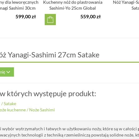
ny dla leworęcznych
Kuchenny nóż do plastrowania
Nóż Yanagi-S
nagi Sashimi 30cm
Sashimi-Yo 25cm Global
Sat
599,00 zł
559,00 zł
óż Yanagi-Sashimi 27cm Satake
inię
 w których występuje produkt:
i
/
Satake
oże kuchenne
/
Noże Sashimi
ki wybór wytrzymałych i łatwych w użytkowaniu noży, które są w całości
wacyjnych technologii z techniką rzemieślniczą powstają solidne noże, 