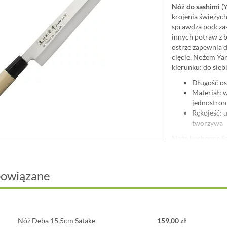
Nóż do sashimi
(Y
krojenia świeżych
sprawdza podczas
innych potraw z b
ostrze zapewnia d
cięcie. Nożem Ya
kierunku: do siebi
Długość os
Materiał: 
jednostron
Rękojeść: 
tworzywa
Noże kuchenne Sa
charakterystyczn
długości. Solidne
420J2, która jest
powiązane
Klasyczne, okrąg
pierścieniem z w
wysunięciu się kl
dla osób praworę
Nóż Deba 15,5cm Satake
159,00 zł