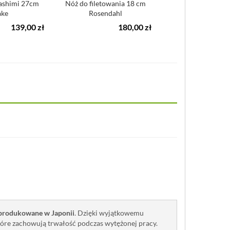
ashimi 27cm
Nóż do filetowania 18 cm
Nóż do filetowania i
ake
Rosendahl
dużych ryb Bunmei O
139,00 zł
180,00 zł
5
produkowane w Japonii
. Dzięki wyjątkowemu
które zachowują trwałość podczas wytężonej pracy.