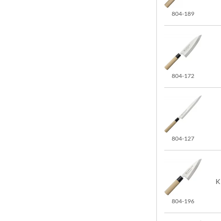
804-189
804-172
804-127
K
804-196