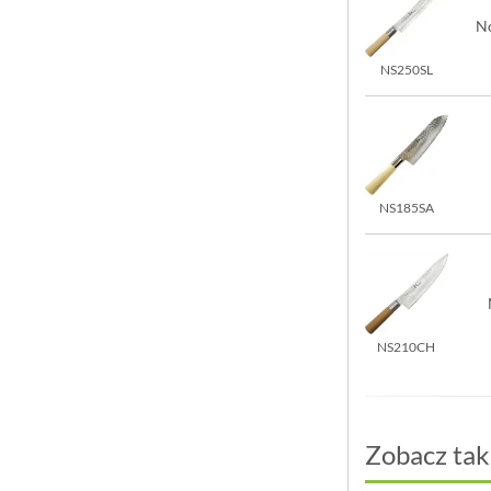
N
NS250SL
NS185SA
NS210CH
Zobacz tak