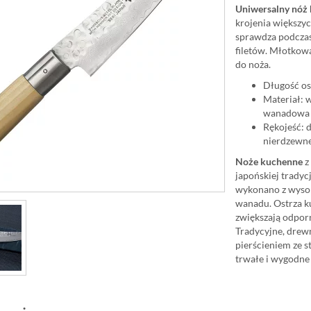
Uniwersalny nóż
krojenia większyc
sprawdza podczas 
filetów. Młotkow
do noża.
Długość os
Materiał: 
wanadowa 
Rękojeść: 
nierdzewn
Noże kuchenne
z 
japońskiej tradyc
wykonano z wysok
wanadu. Ostrza k
zwiększają odporn
Tradycyjne, drewn
pierścieniem ze st
trwałe i wygodne