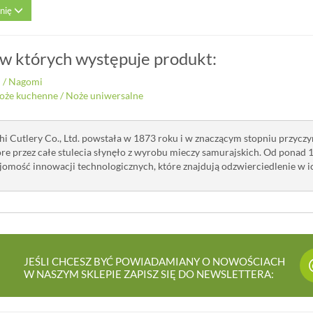
inię
 w których występuje produkt:
i
/
Nagomi
oże kuchenne
/
Noże uniwersalne
i Cutlery Co., Ltd. powstała w 1873 roku i w znaczącym stopniu przycz
tóre przez całe stulecia słynęło z wyrobu mieczy samurajskich. Od ponad 
ajomość innowacji technologicznych, które znajdują odzwierciedlenie w i
JEŚLI CHCESZ BYĆ POWIADAMIANY O NOWOŚCIACH
W NASZYM SKLEPIE ZAPISZ SIĘ DO NEWSLETTERA: