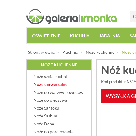
OŚWIETLENIE
KUCHNIA
JADALNIA
SA
Strona główna
Kuchnia
Noże kuchenne
Noże u
NOŻE KUCHENNE
Nóż ku
Noże szefa kuchni
Kod produktu: NS1
Noże uniwersalne
Noże do warzyw i owoców
WYSYŁKA G
Noże do pieczywa
Noże Santoku
Noże Sashimi
Noże Deba
Noże do porcjowania