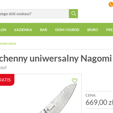
LON
ŁAZIENKA
BAR
DOM I OGRÓD
BIURO
PRE
niwersalne
chenny uniwersalny Nagomi
50UT
RATIS
CENA:
669,00 z