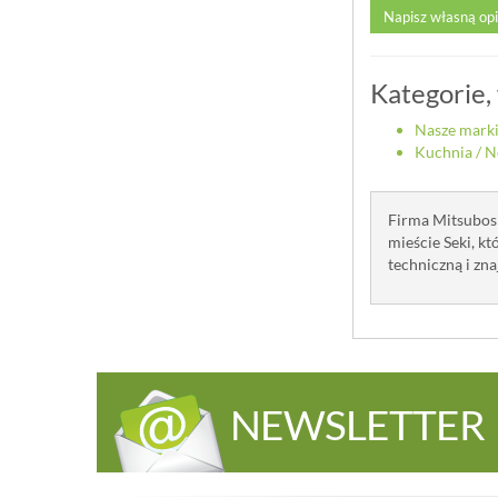
Napisz własną op
Kategorie,
Nasze mark
Kuchnia
/
N
Firma Mitsubosh
mieście Seki, k
techniczną i zn
NEWSLETTER