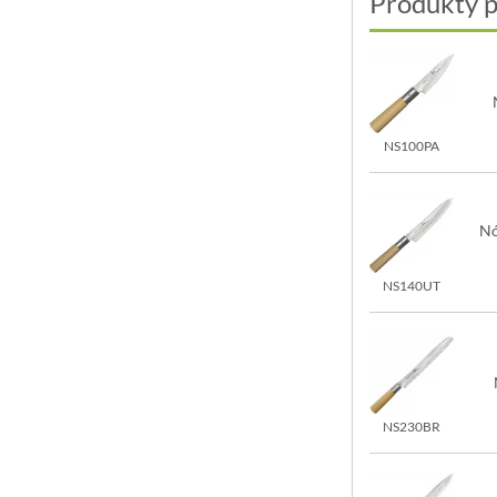
Produkty 
NS100PA
Nó
NS140UT
NS230BR