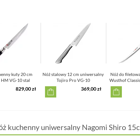
henny kuty 20 cm
Nóż stalowy 12 cm uniwersalny
Nóż do filetow
 HM VG-10 stal
Tojiro Pro VG-10
Wusthof Classic 
tkowana, ...
829,00 zł
369,00 zł
óż kuchenny uniwersalny Nagomi Shiro 15