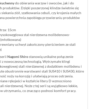
 kuchenny
do obierania warzyw i owoców, jak i do
h produktów. Dzięki poszerzonej klindze świetnie się
siekania ziół, szatkowania cebuli, czy krojenia małych
ana powierzchnia zapobiega przywieraniu produktów
trza: 15cm
wysokowęglowa stal nierdzewna molibdenowo-
(młotkowana)
drewniany uchwyt zakończony pierścieniem ze stali
ej
serii
Nagomi Shiro
stanowią unikalne połączenie
ji z nowoczesną technologią. Wytrzymałe klingi
owęglowej stali nierdzewnej z dodatkiem molibdenu i
ute obustronnie warstwami stali SUS410 i SUS430, które
ość noży na korozję i ułatwiają proces ostrzenia.
iane rękojeści w kształcie litery D wzmocniono
ali nierdzewnej. Noże z tej serii są wyjątkowo lekkie,
 w utrzymaniu, co znacząco podnosi komfort pracy.