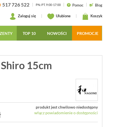
517 726 522
|
|
|
Pomoc
Blog
PN.-PT. 9:00-17:00
Zaloguj się
|
Ulubione
|
Koszyk
ZENTY
TOP 10
NOWOŚCI
PROMOCJE
 Shiro 15cm
produkt jest chwilowo niedostępny
ł
włącz powiadomienie o dostępności