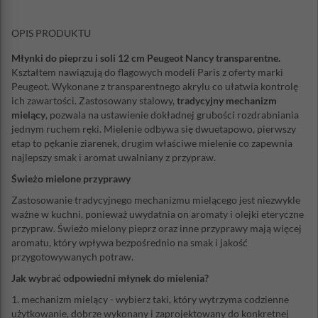
OPIS PRODUKTU
Młynki do pieprzu i soli 12 cm Peugeot Nancy transparentne.
Kształtem nawiązują do flagowych modeli Paris z oferty marki
Peugeot. Wykonane z transparentnego akrylu co ułatwia kontrolę
ich zawartości. Zastosowany stalowy,
tradycyjny mechanizm
mielący
, pozwala na ustawienie dokładnej grubości rozdrabniania
jednym ruchem ręki. Mielenie odbywa się dwuetapowo, pierwszy
etap to pękanie ziarenek, drugim właściwe mielenie co zapewnia
najlepszy smak i aromat uwalniany z przypraw.
Świeżo mielone przyprawy
Zastosowanie tradycyjnego mechanizmu mielącego jest niezwykle
ważne w kuchni, ponieważ uwydatnia on aromaty i olejki eteryczne
przypraw. Świeżo mielony pieprz oraz inne przyprawy mają więcej
aromatu, który wpływa bezpośrednio na smak i jakość
przygotowywanych potraw.
Jak wybrać odpowiedni młynek do mielenia?
1. mechanizm mielący - wybierz taki, który wytrzyma codzienne
użytkowanie, dobrze wykonany i zaprojektowany do konkretnej