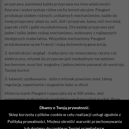
przyprawy, ponieważ każda przyprawa ma inne właściwości
fizyczne i wykorzystuje różne cechy konstrukcyjne. Peugeot
produkuje siedem różnych, unikalnych mechanizmów, każdy do
innej przyprawy: pieprzu, soli, ziół i przypraw, kawy, soli morskiej,
papryki chilli i gałki muszkatołowej. Dla każdej przyprawy jest
jeden i tylko jeden rodzaj mechanizmu, wykonany z najlepszych
dostępnych materiałów. Wszystkie mechanizmy Peugeot
produkowane są we Francji i mają dożywotnią gwarancję.
2. konstrukcja i wygląd - tradycyjny czy nowoczesny, ręczny czy
elektryczny; młynek do przypraw jest niezbędnym narzędziem
kuchennym, musi być wygodny i jednocześnie pasować do wystroju
Twojej kuchni
3. łatwość użytkowania - dobry młynek powinien mieć łatwą
regulację, napełnianie i wygodnie leżeć w dłoni
Historia marki Peugeot rozpoczęła się w XIX wieku. Jest
synonimem znakomitych produktów we francuskiej kuchni. Poza
szeroką ofertą profesjonalnych młynków do mielenia, w ostatnim
Dbamy o Twoją prywatność.
okresie rozwija także innowacyjne i wysokiej jakości produkty
Sklep korzysta z plików cookie w celu realizacji usługi zgodnie z
winiarskie, barmańskie i sommelierskie.
Polityką prywatności
. Możesz określić warunki przechowywania
Materiał: akryl
lub dostępu do cookie w Twojej przeglądarce.