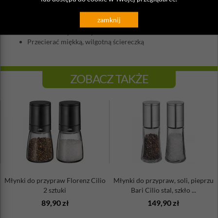
Mechanizm: tradycyjny, stalowy
Wysokość: 12 cm
zamknij
Ilość w zestawie: 2 sztuki
Nie można myć w zmywarce
Przecierać miękką, wilgotną ściereczką
ZOBACZ TAKŻE
Młynki do przypraw Florenz Cilio
Młynki do przypraw, soli, pieprzu
2 sztuki
Bari Cilio stal, szkło ...
89,90 zł
149,90 zł