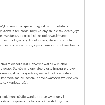
Wykonany z transparentnego akrylu, co ułatwia
ektowała ten model młynka, aby nic nie zakłócało jego
te - wystarczy odkręcić górną pokrywę. Młynek
ielenie odbywa się dwuetapowo, pierwszy etap to
ielenie co zapewnia najlepszy smak i aromat uwalniany
zmu mielącego jest niezwykle ważne w kuchni,
przypraw. Świeżo mielony pieprz oraz inne przyprawy
a smak i jakość przygotowywanych potraw. Zaletą
 kontrola nad grubością i chropowatością zmielonych
tu czy konieczności.
ma codzienne użytkowanie, dobrze wykonany i
każda przyprawa ma inne właściwości fizyczne i