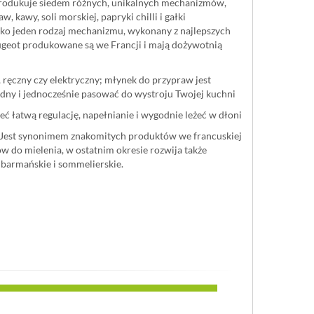
produkuje siedem różnych, unikalnych mechanizmów,
w, kawy, soli morskiej, papryki chilli i gałki
ylko jeden rodzaj mechanizmu, wykonany z najlepszych
geot produkowane są we Francji i mają dożywotnią
, ręczny czy elektryczny; młynek do przypraw jest
ny i jednocześnie pasować do wystroju Twojej kuchni
ć łatwą regulację, napełnianie i wygodnie leżeć w dłoni
. Jest synonimem znakomitych produktów we francuskiej
w do mielenia, w ostatnim okresie rozwija także
 barmańskie i sommelierskie.