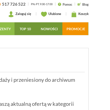
517 726 522
|
|
|
Pomoc
Blog
PN.-PT. 9:00-17:00
Zaloguj się
|
Ulubione
|
Koszyk
ZENTY
TOP 10
NOWOŚCI
PROMOCJE
daży i przeniesiony do archiwum
szą aktualną ofertą w kategorii