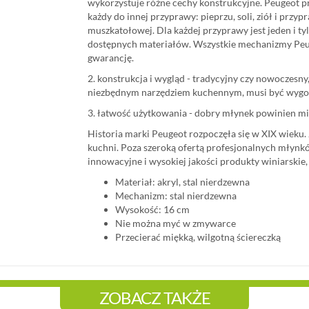
wykorzystuje różne cechy konstrukcyjne. Peugeot 
każdy do innej przyprawy: pieprzu, soli, ziół i przypra
muszkatołowej. Dla każdej przyprawy jest jeden i t
dostępnych materiałów. Wszystkie mechanizmy Peu
gwarancję.
2. konstrukcja i wygląd - tradycyjny czy nowoczesny
niezbędnym narzędziem kuchennym, musi być wygod
3. łatwość użytkowania - dobry młynek powinien mie
Historia marki Peugeot rozpoczęła się w XIX wieku
kuchni. Poza szeroką ofertą profesjonalnych młynkó
innowacyjne i wysokiej jakości produkty winiarskie,
Materiał: akryl, stal nierdzewna
Mechanizm: stal nierdzewna
Wysokość: 16 cm
Nie można myć w zmywarce
Przecierać miękką, wilgotną ściereczką
ZOBACZ TAKŻE