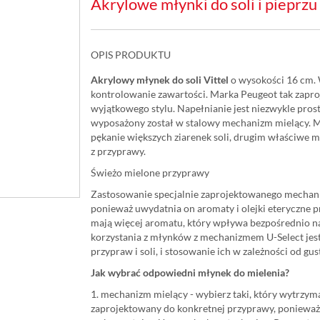
Akrylowe młynki do soli i pieprzu
OPIS PRODUKTU
Akrylowy młynek do soli Vittel
o wysokości 16 cm. 
kontrolowanie zawartości. Marka Peugeot tak zaproj
wyjątkowego stylu. Napełnianie jest niezwykle pros
wyposażony został w stalowy mechanizm mielący. M
pękanie większych ziarenek soli, drugim właściwe m
z przyprawy.
Świeżo mielone przyprawy
Zastosowanie specjalnie zaprojektowanego mechani
ponieważ uwydatnia on aromaty i olejki eteryczne 
mają więcej aromatu, który wpływa bezpośrednio n
korzystania z młynków z mechanizmem U-Select jest
przypraw i soli, i stosowanie ich w zależności od gus
Jak wybrać odpowiedni młynek do mielenia?
1. mechanizm mielący - wybierz taki, który wytrzy
zaprojektowany do konkretnej przyprawy, ponieważ 