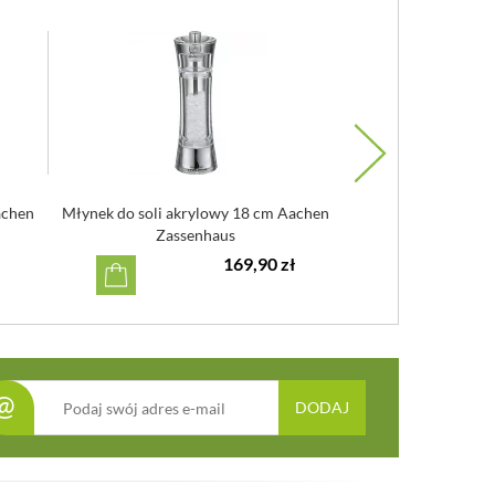
achen
Młynek do soli akrylowy 18 cm Aachen
Młynek do pieprzu 
Zassenhaus
169,90 zł
@
DODAJ