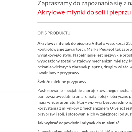
Zapraszamy do zapoznania się z na
Akrylowe młynki do soli i pieprzu
OPIS PRODUKTU
Akrylowy młynek do pieprzu Vittel
o wysokości 23c
kontrolowanie zawartości. Marka Peugeot tak zaproj
wyjątkowego stylu. Napełnianie jest niezwykle pros
wyposażony został w stalowy mechanizm mielący. M
pękanie większych ziarenek pieprzu, drugim właściw
uwalniany z przyprawy.
Świeżo mielone przyprawy
Zastosowanie specjalnie zaprojektowanego mechani
ponieważ uwydatnia on aromaty i olejki eteryczne 
mają więcej aromatu, który wpływa bezpośrednio n
korzystania z młynków z mechanizmem U-Select jest
przypraw i soli, i stosowanie ich w zależności od gus
Jak wybrać odpowiedni młynek do mielenia?
1. mechanizm mielący - wybierz taki, który wytrzy