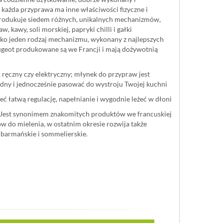
każda przyprawa ma inne właściwości fizyczne i
produkuje siedem różnych, unikalnych mechanizmów,
w, kawy, soli morskiej, papryki chilli i gałki
ylko jeden rodzaj mechanizmu, wykonany z najlepszych
geot produkowane są we Francji i mają dożywotnią
, ręczny czy elektryczny; młynek do przypraw jest
ny i jednocześnie pasować do wystroju Twojej kuchni
ć łatwą regulację, napełnianie i wygodnie leżeć w dłoni
. Jest synonimem znakomitych produktów we francuskiej
w do mielenia, w ostatnim okresie rozwija także
 barmańskie i sommelierskie.