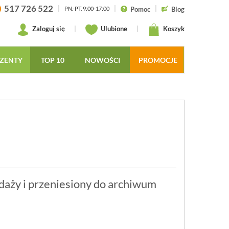
517 726 522
|
|
|
Pomoc
Blog
PN.-PT. 9:00-17:00
Zaloguj się
|
Ulubione
|
Koszyk
ZENTY
TOP 10
NOWOŚCI
PROMOCJE
daży i przeniesiony do archiwum