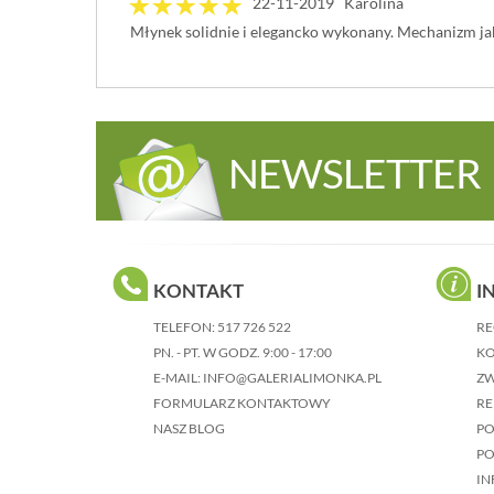
22-11-2019 Karolina
Młynek solidnie i elegancko wykonany. Mechanizm jak
NEWSLETTER
KONTAKT
I
TELEFON:
517 726 522
RE
PN. - PT. W GODZ. 9:00 - 17:00
KO
E-MAIL:
INFO@GALERIALIMONKA.PL
Z
FORMULARZ KONTAKTOWY
RE
NASZ BLOG
P
PO
IN