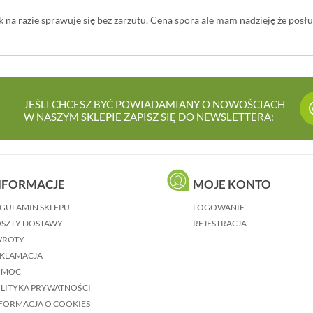
 na razie sprawuje się bez zarzutu. Cena spora ale mam nadzieję że posł
JEŚLI CHCESZ BYĆ POWIADAMIANY O NOWOŚCIACH
W NASZYM SKLEPIE ZAPISZ SIĘ DO NEWSLETTERA:
NFORMACJE
MOJE KONTO
GULAMIN SKLEPU
LOGOWANIE
SZTY DOSTAWY
REJESTRACJA
WROTY
KLAMACJA
OMOC
LITYKA PRYWATNOŚCI
FORMACJA O COOKIES