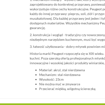
zaprojektowany do konkretnej przyprawy, ponieważ 
wykorzystuje różne cechy konstrukcyjne. Peugeot 
każdy do innej przyprawy: pieprzu, soli, ziół i przypra
muszkatołowej. Dla każdej przyprawy jest jeden i t
dostępnych materiałów. Wszystkie mechanizmy Peu
gwarancję.
2. konstrukcja i wygląd - tradycyjny czy nowoczesny
niezbędnym narzędziem kuchennym, musi być wygod
3. łatwość użytkowania - dobry młynek powinien mie
Historia marki Peugeot rozpoczęła się w XIX wieku
kuchni. Poza szeroką ofertą profesjonalnych młynkó
innowacyjne i wysokiej jakości produkty winiarskie,
Materiał: akryl, stal nierdzewna
Mechanizm: stal nierdzewna
Wysokość: 23cm
Nie można myć w zmywarce
Przecierać miękką, wilgotną ściereczką