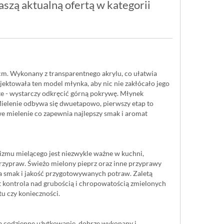
szą aktualną ofertą w kategorii
m. Wykonany z transparentnego akrylu, co ułatwia
ektowała ten model młynka, aby nic nie zakłócało jego
te - wystarczy odkręcić górną pokrywę. Młynek
ielenie odbywa się dwuetapowo, pierwszy etap to
e mielenie co zapewnia najlepszy smak i aromat
zmu mielącego jest niezwykle ważne w kuchni,
przypraw. Świeżo mielony pieprz oraz inne przyprawy
a smak i jakość przygotowywanych potraw. Zaletą
 kontrola nad grubością i chropowatością zmielonych
tu czy konieczności.
ma codzienne użytkowanie, dobrze wykonany i