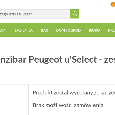
LON
ŁAZIENKA
BAR
DOM I OGRÓD
BIURO
PRE
nzibar Peugeot u'Select - z
Produkt został wycofany ze sprze
Brak możliwości zamówienia