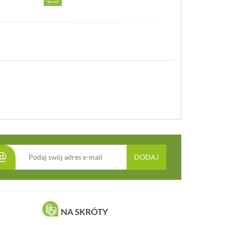
@
DODAJ
NA SKRÓTY