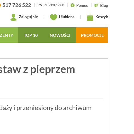
517 726 522
|
|
|
Pomoc
Blog
PN.-PT. 9:00-17:00
Zaloguj się
|
Ulubione
|
Koszyk
ZENTY
TOP 10
NOWOŚCI
PROMOCJE
estaw z pieprzem
daży i przeniesiony do archiwum