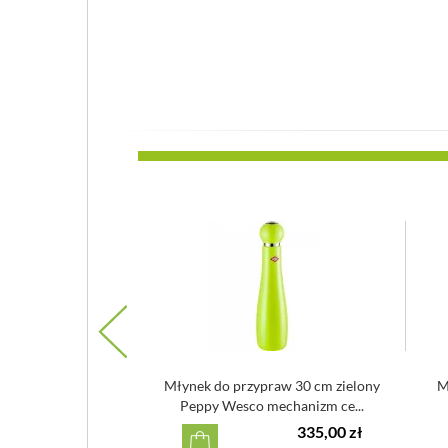
przypraw Kyocera The
Młynek do przypraw 30 cm zielony
M
 mill mec...
Peppy Wesco mechanizm ce...
149,00 zł
335,00 zł