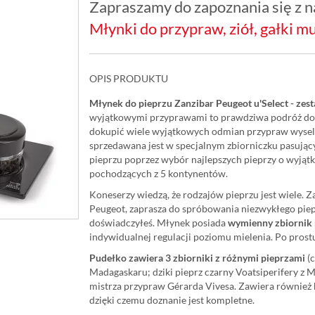
Zapraszamy do zapoznania się z na
Młynki do przypraw, ziół, gałki mu
OPIS PRODUKTU
Młynek do pieprzu Zanzibar Peugeot u'Select - zes
wyjątkowymi przyprawami to prawdziwa podróż do 
dokupić wiele wyjątkowych odmian przypraw wysel
sprzedawana jest w specjalnym zbiorniczku pasują
pieprzu poprzez wybór najlepszych pieprzy o wyjąt
pochodzących z 5 kontynentów.
Koneserzy wiedzą, że rodzajów pieprzu jest wiele. 
Peugeot, zaprasza do spróbowania niezwykłego piepr
doświadczyłeś. Młynek posiada
wymienny zbiornik 
indywidualnej regulacji poziomu mielenia. Po prost
Pudełko zawiera 3 zbiorniki z różnymi pieprzami
(
Madagaskaru; dziki pieprz czarny Voatsiperifery z 
mistrza przypraw Gérarda Vivesa. Zawiera również k
dzięki czemu doznanie jest kompletne.