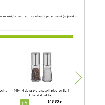
yprawami, broszura z poradami i przepisami (w języku
ecina
Młynki do przypraw, soli, pieprzu Bari
Młynek do ziół i pr
Cilio stal, szkło ...
everything 
149,90 zł