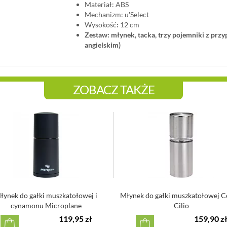
Materiał: ABS
Mechanizm: u'Select
Wysokość
:
12 cm
Zestaw: młynek, tacka, trzy pojemniki z prz
angielskim)
ZOBACZ TAKŻE
łynek do gałki muszkatołowej i
Młynek do gałki muszkatołowej C
cynamonu Microplane
Cilio
119,95 zł
159,90 zł