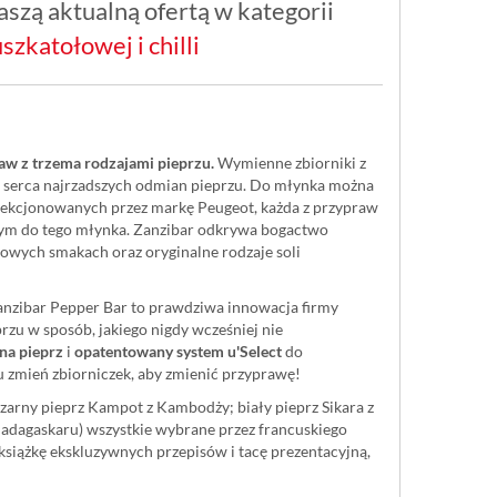
szą aktualną ofertą w kategorii
szkatołowej i chilli
taw z trzema rodzajami pieprzu.
Wymienne zbiorniki z
serca najrzadszych odmian pieprzu. Do młynka można
ekcjonowanych przez markę Peugeot, każda z przypraw
cym do tego młynka. Zanzibar odkrywa bogactwo
kowych smakach oraz oryginalne rodzaje soli
Zanzibar Pepper Bar to prawdziwa innowacja firmy
zu w sposób, jakiego nigdy wcześniej nie
na pieprz
i
opatentowany system u'Select
do
u zmień zbiorniczek, aby zmienić przyprawę!
czarny pieprz Kampot z Kambodży; biały pieprz Sikara z
Madagaskaru) wszystkie wybrane przez francuskiego
siążkę ekskluzywnych przepisów i tacę prezentacyjną,