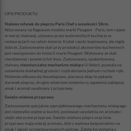
OPIS PRODUKTU
Stalowy młynek do pieprzu Paris Chef o wysokości 18cm.
Wzorowany na flagowym modelu marki Peugeot - Paris, tym razem
w wersji stalowej, używany przez wyśmienitych kucharzy w
restauracjach na całym świecie. Kształ często kopiowany, ale nigdy
dobrze. Zastosowanie stali przy produkcji akcesoriów kuchennych
jest nawiązaniem do historii marki Peugeot. Wykonany ze stali
nierdzewnej i powierzchni Inox. Zastosowany, opatentowany,
stalowy,
niezniszczalny mechanizm mielący
U-Select, pozwala na
ustawienie dokładnej grubości rozdrabniania jednym ruchem ręki.
Mielenie odbywa się dwuetapowo, pierwszy etap to pękanie
ziarenek pieprzu, drugim właściwe mielenie co zapewnia najlepszy
smak i aromat uwalniany z przyprawy.
Świeżo mielone przyprawy
Zastosowanie specjalnie zaprojektowanego mechanizmu mielącego
jest niezwykle ważne w kuchni, ponieważ uwydatnia on aromaty i
olejki eteryczne przypraw. Świeżo mielony pieprz oraz inne
przyprawy mają więcej aromatu, który wpływa bezpośrednio na
smak i jakość przygotowywanych potraw. Zaletą korzystania z