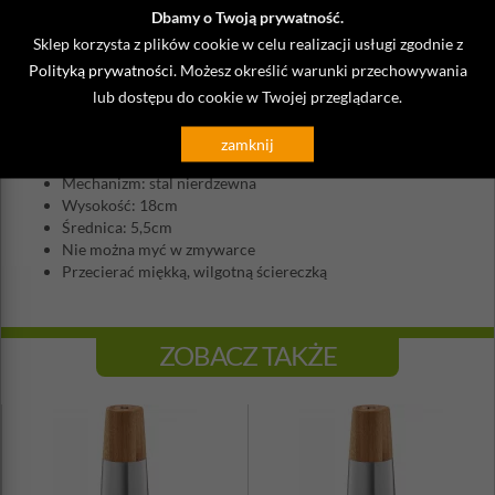
Dbamy o Twoją prywatność.
Historia marki Peugeot rozpoczęła się w XIX wieku. Jest
synonimem znakomitych produktów we francuskiej kuchni. Poza
Sklep korzysta z plików cookie w celu realizacji usługi zgodnie z
szeroką ofertą profesjonalnych młynków do mielenia, w ostatnim
Polityką prywatności
. Możesz określić warunki przechowywania
okresie rozwija także innowacyjne i wysokiej jakości produkty
lub dostępu do cookie w Twojej przeglądarce.
winiarskie, barmańskie i sommelierskie.
Materiał: stal nierdzewna
zamknij
Powierzchnia: inox
Mechanizm: stal nierdzewna
Wysokość: 18cm
Średnica: 5,5cm
Nie można myć w zmywarce
Przecierać miękką, wilgotną ściereczką
ZOBACZ TAKŻE