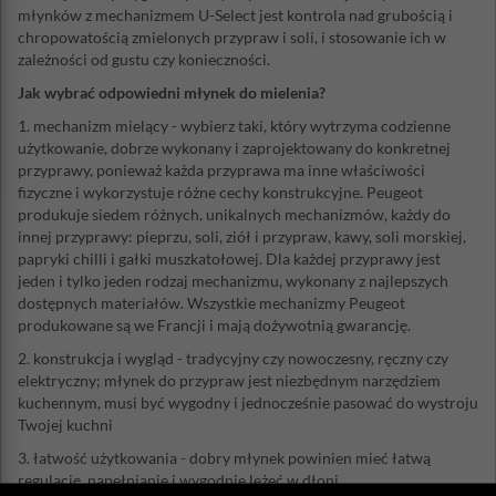
młynków z mechanizmem U-Select jest kontrola nad grubością i
chropowatością zmielonych przypraw i soli, i stosowanie ich w
zależności od gustu czy konieczności.
Jak wybrać odpowiedni młynek do mielenia?
1. mechanizm mielący - wybierz taki, który wytrzyma codzienne
użytkowanie, dobrze wykonany i zaprojektowany do konkretnej
przyprawy, ponieważ każda przyprawa ma inne właściwości
fizyczne i wykorzystuje różne cechy konstrukcyjne. Peugeot
produkuje siedem różnych, unikalnych mechanizmów, każdy do
innej przyprawy: pieprzu, soli, ziół i przypraw, kawy, soli morskiej,
papryki chilli i gałki muszkatołowej. Dla każdej przyprawy jest
jeden i tylko jeden rodzaj mechanizmu, wykonany z najlepszych
dostępnych materiałów. Wszystkie mechanizmy Peugeot
produkowane są we Francji i mają dożywotnią gwarancję.
2. konstrukcja i wygląd - tradycyjny czy nowoczesny, ręczny czy
elektryczny; młynek do przypraw jest niezbędnym narzędziem
kuchennym, musi być wygodny i jednocześnie pasować do wystroju
Twojej kuchni
3. łatwość użytkowania - dobry młynek powinien mieć łatwą
regulację, napełnianie i wygodnie leżeć w dłoni