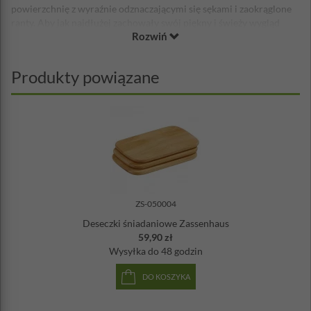
powierzchnię z wyraźnie odznaczającymi się sękami i zaokrąglone
ranty. Aby jak najdłużej zachowały swój piękny i świeży wygląd
Rozwiń
należy po każdym użyciu przecierać je mokrą ściereczką, następnie
pozostawiać do wyschnięcia w pozycji pionowej, tak aby zapewnić
swobodny przepływ powietrza z każdej strony. Od czasu do czasu
Produkty powiązane
przyda się deskom dodatkowy zabieg pielegnacyjny w postaci
posmarowania ich odrobiną oleju jadalnego.
Wymiary: 22 cm x 15 cm x 1cm
Ilość w zestawie: 3 sztuki
Materiał: drewno akacjowe
Nie należy myć w zmywarce
ZS-050004
Deseczki śniadaniowe Zassenhaus
59,90 zł
Wysyłka
do 48 godzin
DO KOSZYKA