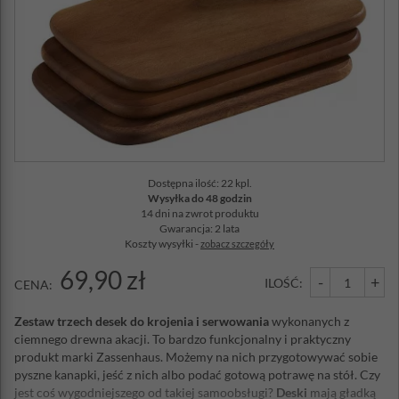
Dostępna ilość: 22 kpl.
Wysyłka do 48 godzin
14 dni na zwrot produktu
Gwarancja: 2 lata
Koszty wysyłki -
zobacz szczegóły
69,90 zł
-
+
ILOŚĆ:
CENA:
Zestaw trzech desek do krojenia i serwowania
wykonanych z
ciemnego drewna akacji. To bardzo funkcjonalny i praktyczny
produkt marki Zassenhaus. Możemy na nich przygotowywać sobie
pyszne kanapki, jeść z nich albo podać gotową potrawę na stół. Czy
jest coś wygodniejszego od takiej samoobsługi?
Deski
mają gładką