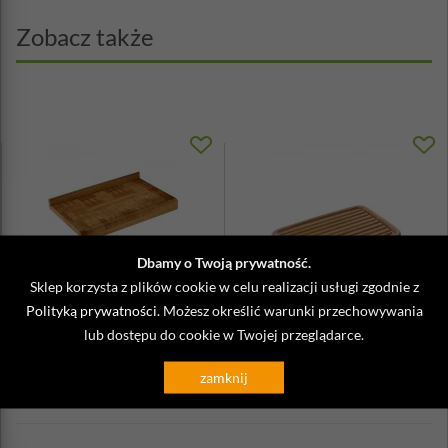
Zobacz także
Dbamy o Twoją prywatność.
Sklep korzysta z plików cookie w celu realizacji usługi zgodnie z
Stolnica z kauczukowca klejona
Deska do krojenia pieczywa 42x27
Polityką prywatności
. Możesz określić warunki przechowywania
Zassenhaus
cm Zassenhaus kauczukowiec
lub dostępu do cookie w Twojej przeglądarce.
459,90 zł
135,90 zł
zamknij