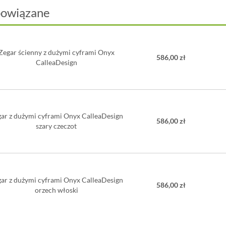
dokładnie sprawdz
powiązane
wykonany to
włó
jest łatwe w obró
wykończenia. Ma
powierzchnią
.
Zegar ścienny z dużymi cyframi Onyx
586,00 zł
Niemiecki mecha
CalleaDesign
AA. Zegary ścien
produkcji niemie
oparty na charakt
zasilane baterią 
testowane w labor
ar z dużymi cyframi Onyx CalleaDesign
586,00 zł
szary czeczot
Wskazówki wykona
AA doskonałej jak
również kołek ro
Opakowanie jest 
odpowiednie jest,
ar z dużymi cyframi Onyx CalleaDesign
Wydłużony czas o
586,00 zł
orzech włoski
tym, iż producent
CalleaDesign pro
Wymiary: 3