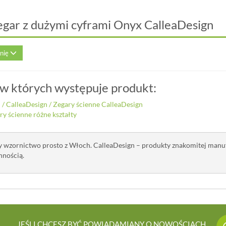
egar z dużymi cyframi Onyx CalleaDesign
inię
 w których występuje produkt:
i
/
CalleaDesign
/
Zegary ścienne CalleaDesign
ry ścienne różne kształty
y wzornictwo prosto z Włoch. CalleaDesign – produkty znakomitej manu
nnością.
JEŚLI CHCESZ BYĆ POWIADAMIANY O NOWOŚCIACH