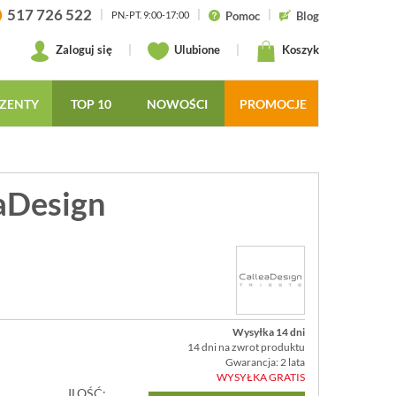
517 726 522
|
|
|
Pomoc
Blog
PN.-PT. 9:00-17:00
Zaloguj się
|
Ulubione
|
Koszyk
ZENTY
TOP 10
NOWOŚCI
PROMOCJE
aDesign
Wysyłka 14 dni
14 dni na zwrot produktu
Gwarancja: 2 lata
WYSYŁKA GRATIS
ILOŚĆ: