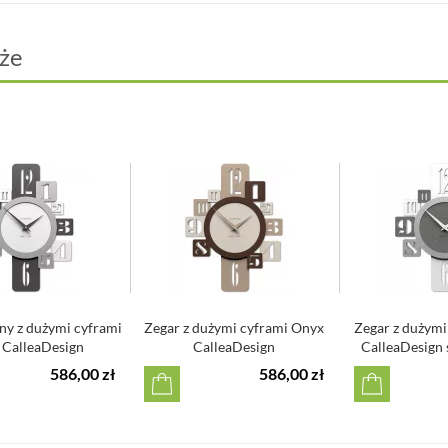
Materiał: 
Zasilanie: 
Wyproduk
że
Mechanizm
ny z dużymi cyframi
Zegar z dużymi cyframi Onyx
Zegar z dużymi
 CalleaDesign
CalleaDesign
CalleaDesign 
586,00 zł
586,00 zł