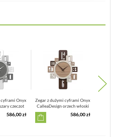
włókno drzewne (MDF), wskazówki metalowe
bateria AA (w zestawie)
owany we Włoszech
 wyprodukowany w Niemczech
 cyframi Onyx
Zegar z dużymi cyframi Onyx
Duży zegar ścienny
szary czeczot
CalleaDesign orzech włoski
miasta Skyline Callea
586,00 zł
586,00 zł
6