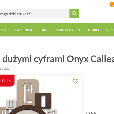
LON
ŁAZIENKA
BAR
DOM I OGRÓD
BIURO
PRE
z dużymi cyframi Onyx Calle
132-11
RATIS
CENA: