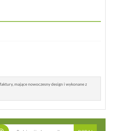
faktury, mające nowoczesny design i wykonane z
@