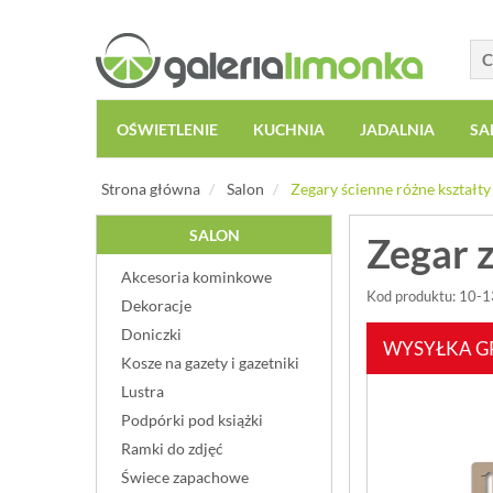
OŚWIETLENIE
KUCHNIA
JADALNIA
SA
Strona główna
Salon
Zegary ścienne różne kształty
SALON
Zegar 
Akcesoria kominkowe
Kod produktu: 10-
Dekoracje
Doniczki
WYSYŁKA G
Kosze na gazety i gazetniki
Lustra
Podpórki pod książki
Ramki do zdjęć
Świece zapachowe