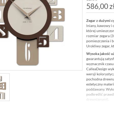
586,00 z
Zegar z dużymi c
lniany, kawowy i 
której umieszczon
rozmiar zegara (3
pomieszczenia i b
Urokliwy zegar, k
Wysoka jakość u
gwarantują satysf
wyznacznik czasu
CalleaDesign wyk
wersji kolorystyc
pochodna drewna,
estetyczny materia
poddawany. Wykoń
podkreślić prawd
drewnianymi).
Zegar został za
manufakturze
Cal