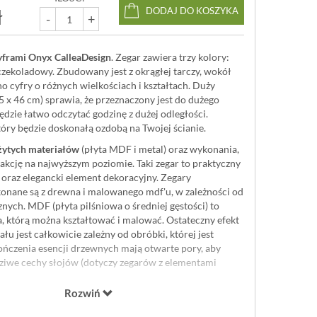
ł
DODAJ DO KOSZYKA
-
+
yframi Onyx CalleaDesign
. Zegar zawiera trzy kolory:
czekoladowy. Zbudowany jest z okrągłej tarczy, wokół
o cyfry o różnych wielkościach i kształtach. Duży
5 x 46 cm) sprawia, że przeznaczony jest do dużego
ędzie łatwo odczytać godzinę z dużej odległości.
tóry będzie doskonałą ozdobą na Twojej ścianie.
żytych materiałów
(płyta MDF i metal) oraz wykonania,
akcję na najwyższym poziomie. Taki zegar to praktyczny
 oraz elegancki element dekoracyjny. Zegary
onane są z drewna i malowanego mdf'u, w zależności od
znych. MDF (płyta pilśniowa o średniej gęstości) to
 którą można kształtować i malować. Ostateczny efekt
łu jest całkowicie zależny od obróbki, której jest
czenia esencji drzewnych mają otwarte pory, aby
ziwe cechy słojów (dotyczy zegarów z elementami
Rozwiń
projektowany i wyprodukowany we Włoszech w
leaDesign
. Przed opuszczeniem zakładu został