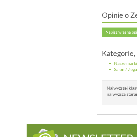
Opinie o Z
Napisz własną op
Kategorie,
Nasze mark
Salon
/
Zega
Najwyższej klas
najwyższą stara