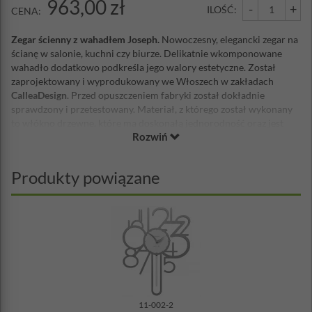
963,00 zł
-
+
ILOŚĆ:
CENA:
Zegar ścienny z wahadłem Joseph.
Nowoczesny, elegancki zegar na
ścianę w salonie, kuchni czy biurze. Delikatnie wkomponowane
wahadło dodatkowo podkreśla jego walory estetyczne. Został
zaprojektowany i wyprodukowany we Włoszech w zakładach
CalleaDesign
. Przed opuszczeniem fabryki został dokładnie
sprawdzony i przetestowany. Materiał, z którego został wykonany
to włókno drzewne, które ma doskonałą jednorodność oraz jest
Rozwiń
łatwe w obróbce, która pozwana na uzyskanie wysokiej jakości
wykończenia. Malowanie odbywa się farbami wodnymi z satynową
powierzchnią. Mechanizm zegara wyprodukowany został w
Produkty powiązane
Niemczech, jest niezawodny i cichy, zasilany baterią AA.
Wskazówki wykonane są z metalu. Do zegara dołączona jest bateria
Duracell AA oraz zestaw montażowy.
Wymiary: 45 x 59 cm
Materiał: włókno drzewne, wskazówki metalowe
Zasilanie: bateria AA (w zestawie)
Zestaw montażowy w zestawie
Wyprodukowany we Włoszech
Cichy mechanizm
11-002-2