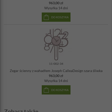
963,00 zł
Wysyłka
14 dni
DO KOSZYKA
11-002-34
Zegar ścienny z wahadłem Joseph CalleaDesign szara śliwka
963,00 zł
Wysyłka
14 dni
DO KOSZYKA
Zobacz także