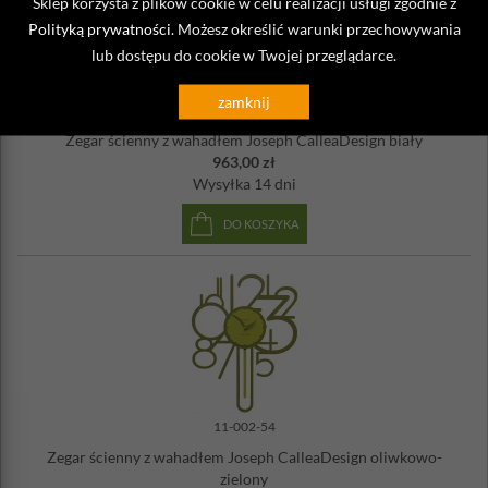
Sklep korzysta z plików cookie w celu realizacji usługi zgodnie z
Polityką prywatności
. Możesz określić warunki przechowywania
lub dostępu do cookie w Twojej przeglądarce.
zamknij
11-002-1
Zegar ścienny z wahadłem Joseph CalleaDesign biały
963,00 zł
Wysyłka
14 dni
DO KOSZYKA
11-002-54
Zegar ścienny z wahadłem Joseph CalleaDesign oliwkowo-
zielony