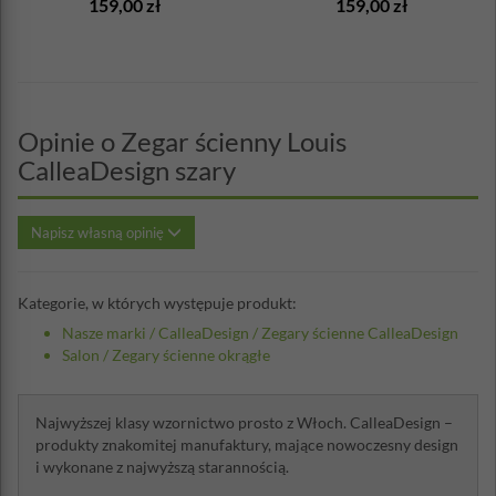
159,00 zł
159,00 zł
Opinie o Zegar ścienny Louis
CalleaDesign szary
Napisz własną opinię
Kategorie, w których występuje produkt:
Nasze marki
/
CalleaDesign
/
Zegary ścienne CalleaDesign
Salon
/
Zegary ścienne okrągłe
Najwyższej klasy wzornictwo prosto z Włoch. CalleaDesign –
produkty znakomitej manufaktury, mające nowoczesny design
i wykonane z najwyższą starannością.