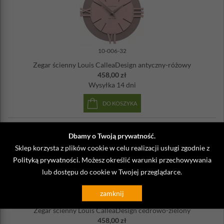
10-006-32
Zegar ścienny Louis CalleaDesign antyczny-różowy
458,00 zł
Wysyłka
14 dni
DO KOSZYKA
Dbamy o Twoją prywatność.
Sklep korzysta z plików cookie w celu realizacji usługi zgodnie z
Polityką prywatności
. Możesz określić warunki przechowywania
lub dostępu do cookie w Twojej przeglądarce.
zamknij
10-006-51
Zegar ścienny Louis CalleaDesign cedrowo-zielony
458,00 zł