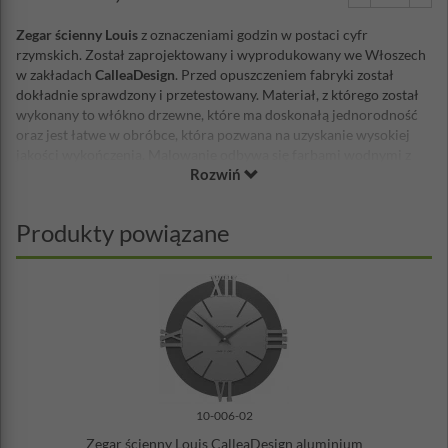
Zegar ścienny Louis
z oznaczeniami godzin w postaci cyfr
rzymskich. Został zaprojektowany i wyprodukowany we Włoszech
w zakładach
CalleaDesign
. Przed opuszczeniem fabryki został
dokładnie sprawdzony i przetestowany. Materiał, z którego został
wykonany to włókno drzewne, które ma doskonałą jednorodność
oraz jest łatwe w obróbce, która pozwana na uzyskanie wysokiej
jakości wykończenia. Malowanie odbywa się farbami wodnymi z
Rozwiń
satynową powierzchnią. Mechanizm zegara wyprodukowany został
w Niemczech, jest niezawodny i cichy, zasilany baterią AA.
Wskazówki wykonane są z metalu. Do zegara dołączona jest bateria
Produkty powiązane
Duracell AA oraz zestaw montażowy.
Średnica: 32 cm
Materiał: włókno drzewne, wskazówki metalowe
Zasilanie: bateria AA (w zestawie)
Zestaw montażowy w zestawie
Wyprodukowany we Włoszech
Cichy mechanizm
10-006-02
Zegar ścienny Louis CalleaDesign aluminium