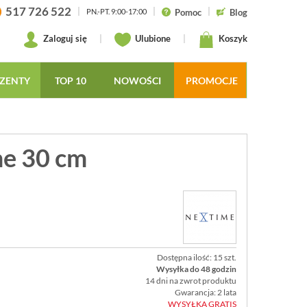
517 726 522
|
|
|
Pomoc
Blog
PN.-PT. 9:00-17:00
Zaloguj się
|
Ulubione
|
Koszyk
ZENTY
TOP 10
NOWOŚCI
PROMOCJE
me 30 cm
Dostępna ilość: 15 szt.
Wysyłka do 48 godzin
14 dni na zwrot produktu
Gwarancja: 2 lata
WYSYŁKA GRATIS