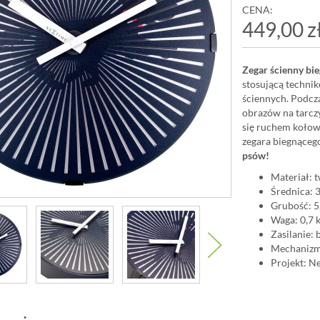
CENA:
449,00 z
Zegar ścienny bi
stosującą techni
ściennych. Podcza
obrazów na tarcz
się ruchem kołow
zegara biegnąceg
psów!
Materiał: 
Średnica: 
Grubość: 5
Waga: 0,7 
Zasilanie: 
Mechanizm
Projekt: N