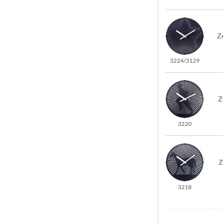
Z
3224/3129
Z
3220
Z
3218