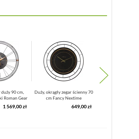
 duży 90 cm,
Duży, okrągły zegar ścienny 70
Zegar ścienny 36 
ki Roman Gear
cm Fancy Nextime
Gear Nextime 
...
1 569,00 zł
649,00 zł
6