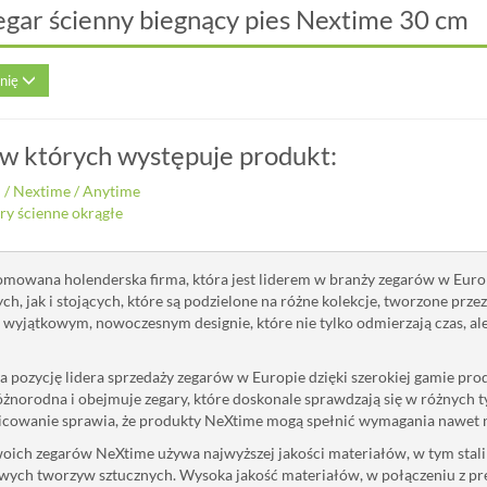
egar ścienny biegnący pies Nextime 30 cm
inię
 w których występuje produkt:
i
/
Nextime
/
Anytime
ry ścienne okrągłe
mowana holenderska firma, która jest liderem w branży zegarów w Europ
ch, jak i stojących, które są podzielone na różne kolekcje, tworzone prz
o wyjątkowym, nowoczesnym designie, które nie tylko odmierzają czas, al
 pozycję lidera sprzedaży zegarów w Europie dzięki szerokiej gamie pr
różnorodna i obejmuje zegary, które doskonale sprawdzają się w różnych ty
nicowanie sprawia, że produkty NeXtime mogą spełnić wymagania nawet 
oich zegarów NeXtime używa najwyższej jakości materiałów, w tym stali 
ych tworzyw sztucznych. Wysoka jakość materiałów, w połączeniu z pr