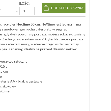
ILOŚĆ:
ł
DODAJ DO KOSZYKA
-
+
egnący pies Nextime 30 cm
. NeXtime jest jedyną firmą
kę symulowanego ruchu cyferblatu w zegarach
s, gdy dysk powoli się porusza, możesz zobaczyć zmianę
y. Zachwyć się efektem mory! Cyferblat zegara porusza
ym z efektem mory, w efekcie czego widać na tarczy
o psa.
Zabawny, idealny na prezent dla miłośników
tworzywo sztuczne
30,5 cm
,5 cm
kg
bateria AA - brak w zestawie
: skokowy
eXtime