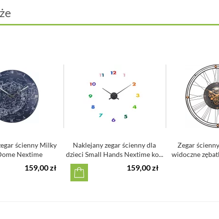
że
egar ścienny Milky
Naklejany zegar ścienny dla
Zegar ścienny
Dome Nextime
dzieci Small Hands Nextime ko...
widoczne zębat
Nex
159,00 zł
159,00 zł