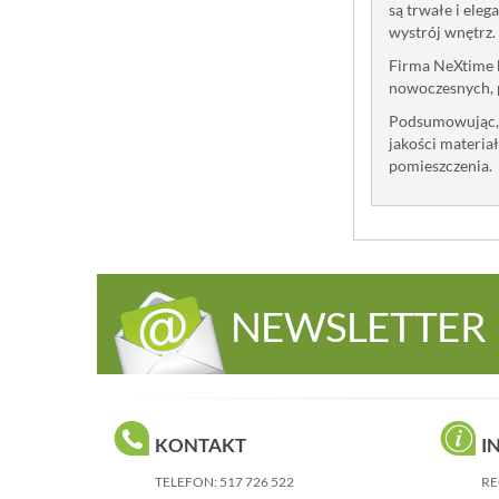
są trwałe i eleg
wystrój wnętrz.
Firma NeXtime k
nowoczesnych, po
Podsumowując, N
jakości materia
pomieszczenia.
NEWSLETTER
KONTAKT
I
TELEFON:
517 726 522
RE