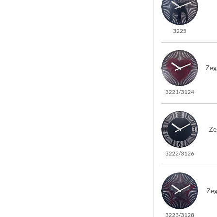
3225
Zeg
3221/3124
Ze
3222/3126
Zeg
3223/3128