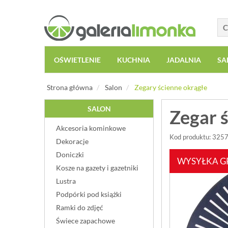
OŚWIETLENIE
KUCHNIA
JADALNIA
SA
Strona główna
Salon
Zegary ścienne okrągłe
SALON
Zegar 
Akcesoria kominkowe
Kod produktu: 325
Dekoracje
Doniczki
WYSYŁKA G
Kosze na gazety i gazetniki
Lustra
Podpórki pod książki
Ramki do zdjęć
Świece zapachowe