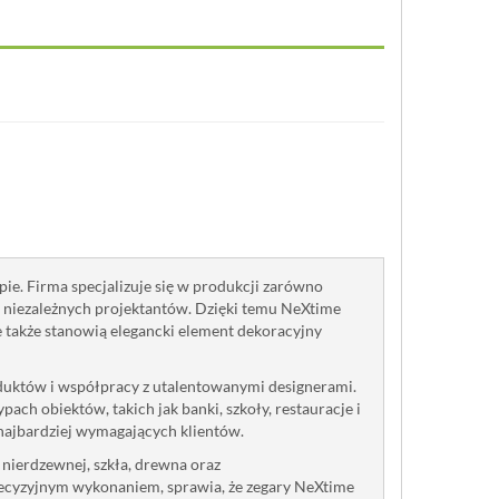
ie. Firma specjalizuje się w produkcji zarówno
ez niezależnych projektantów. Dzięki temu NeXtime
e także stanowią elegancki element dekoracyjny
oduktów i współpracy z utalentowanymi designerami.
pach obiektów, takich jak banki, szkoły, restauracje i
najbardziej wymagających klientów.
nierdzewnej, szkła, drewna oraz
ecyzyjnym wykonaniem, sprawia, że zegary NeXtime