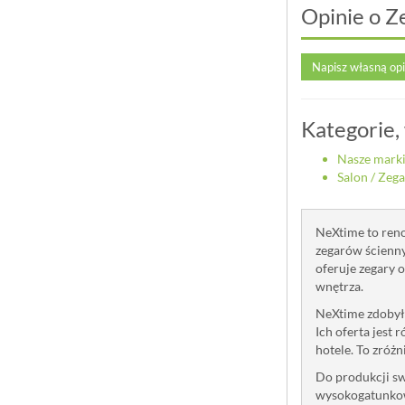
Opinie o Z
Napisz własną op
Kategorie,
Nasze mark
Salon
/
Zega
NeXtime to reno
zegarów ścienny
oferuje zegary 
wnętrza.
NeXtime zdobyła
Ich oferta jest 
hotele. To zróż
Do produkcji sw
wysokogatunkow