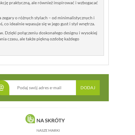
unkcję praktyczną, ale również inspirować i wzbogacać
 zegary o różnych stylach – od minimalistycznych i
 co idealnie wpasuje się w jego gust i styl wnętrza.
w. Dzięki połączeniu doskonałego designu i wysokiej
ania czasu, ale także piękną ozdobę każdego
@
DODAJ
NA SKRÓTY
NASZE MARKI