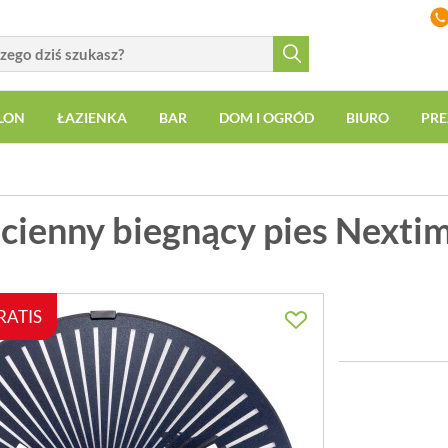
LON
ŁAZIENKA
BAR
DOM I OGRÓD
BIURO
PRE
ścienny biegnący pies Nexti
7
RATIS