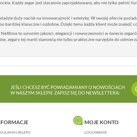
anckie. Każdy zegar jest starannie zaprojektowany, aby nie tylko pełnić f
ładzie duży nacisk na innowacyjność i estetykę. W swojej ofercie posiada
 bardziej klasyczne i ozdobne. Dzięki temu każdy klient może znaleźć coś,
eXtime to synonim jakości, elegancji i nowoczesności w świecie zegaró
łów, zegary tej marki stanowią nie tylko praktyczne narzędzie do odmierz
JEŚLI CHCESZ BYĆ POWIADAMIANY O NOWOŚCIACH
W NASZYM SKLEPIE ZAPISZ SIĘ DO NEWSLETTERA:
NFORMACJE
MOJE KONTO
GULAMIN SKLEPU
LOGOWANIE