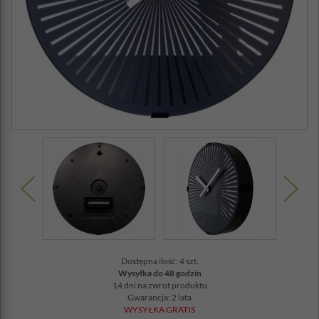
Dostępna ilość: 4 szt.
Wysyłka do 48 godzin
14 dni na zwrot produktu
Gwarancja: 2 lata
WYSYŁKA GRATIS