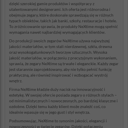
dzięki szerokiej gamie produktów i współpracy z
utalentowanymi designerami. Ich oferta jest różnorodna i
obejmuje zegary, które doskonale sprawdzają się w różnych
typach obiektów, takich jak banki, szkoły, restauracje i hotele.
To zróżnicowanie sprawia, że produkty NeXtime mogą spełnić
wymagania nawet najbardziej wymagających klientów.
Do produkcji swoich zegarów NeXtime używa najwyższej
jakości materiałów, w tym stali nierdzewnej, szkła, drewna
oraz wysokogatunkowych tworzyw sztucznych. Wysoka
jakość materiałów, w połączeniu z precyzyjnym wykonaniem,
sprawia, że zegary NeXtime są trwałe i eleganckie. Każdy zegar
jest starannie zaprojektowany, aby nie tylko pełnić funkcję
praktyczną, ale również inspirować i wzbogacać wystrój
wnętrz.
Firma NeXtime kładzie duży nacisk na innowacyjność i
estetykę. W swojej ofercie posiada zegary o różnych stylach –
od minimalistycznych i nowoczesnych, po bardziej klasyczne i
ozdobne. Dzięki temu każdy klient może znaleźć coś, co
idealnie wpasuje się w jego gust i styl wnętrza.
Podsumowując, NeXtime to synonim jakości, elegancji i
nowoczesności w świecie zegarów. Dzięki połączeniu