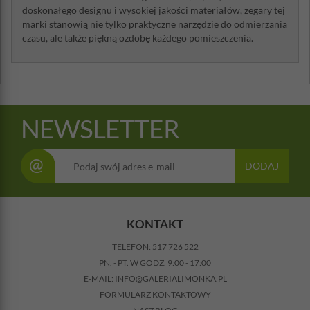
doskonałego designu i wysokiej jakości materiałów, zegary tej
marki stanowią nie tylko praktyczne narzędzie do odmierzania
czasu, ale także piękną ozdobę każdego pomieszczenia.
NEWSLETTER
@
DODAJ
KONTAKT
TELEFON:
517 726 522
PN. - PT. W GODZ. 9:00 - 17:00
E-MAIL:
INFO@GALERIALIMONKA.PL
FORMULARZ KONTAKTOWY