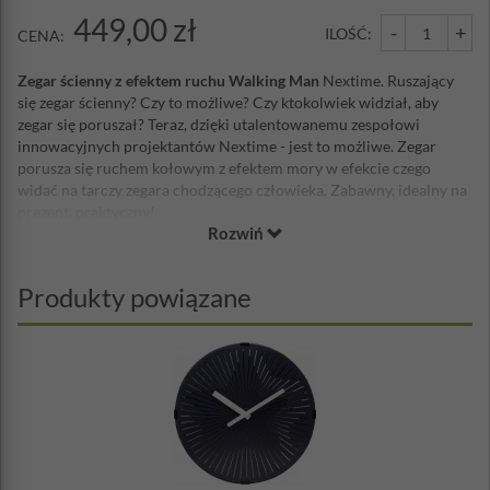
449,00 zł
-
+
ILOŚĆ:
CENA:
Zegar ścienny z efektem ruchu Walking Man
Nextime. Ruszający
się zegar ścienny? Czy to możliwe? Czy ktokolwiek widział, aby
zegar się poruszał? Teraz, dzięki utalentowanemu zespołowi
innowacyjnych projektantów Nextime - jest to możliwe. Zegar
porusza się ruchem kołowym z efektem mory w efekcie czego
widać na tarczy zegara chodzącego człowieka. Zabawny, idealny na
prezent, praktyczny!
Rozwiń
Materiał: tworzywo sztuczne, metal
Średnica: 30,5 cm
Grubość: 5,5 cm
Produkty powiązane
Waga: 0,7 kg
Zasilanie: bateria AA - brak w zestawie
Mechanizm: skokowy
Projekt: NeXtime