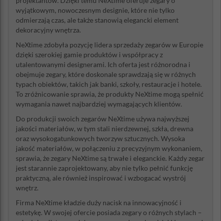
projektantów. Dzięki temu NeXtime oferuje zegary o
wyjątkowym, nowoczesnym designie, które nie tylko
odmierzają czas, ale także stanowią elegancki element
dekoracyjny wnętrza.
NeXtime zdobyła pozycję lidera sprzedaży zegarów w Europie
dzięki szerokiej gamie produktów i współpracy z
utalentowanymi designerami. Ich oferta jest różnorodna i
obejmuje zegary, które doskonale sprawdzają się w różnych
typach obiektów, takich jak banki, szkoły, restauracje i hotele.
To zróżnicowanie sprawia, że produkty NeXtime mogą spełnić
wymagania nawet najbardziej wymagających klientów.
Do produkcji swoich zegarów NeXtime używa najwyższej
jakości materiałów, w tym stali nierdzewnej, szkła, drewna
oraz wysokogatunkowych tworzyw sztucznych. Wysoka
jakość materiałów, w połączeniu z precyzyjnym wykonaniem,
sprawia, że zegary NeXtime są trwałe i eleganckie. Każdy zegar
jest starannie zaprojektowany, aby nie tylko pełnić funkcję
praktyczną, ale również inspirować i wzbogacać wystrój
wnętrz.
Firma NeXtime kładzie duży nacisk na innowacyjność i
estetykę. W swojej ofercie posiada zegary o różnych stylach –