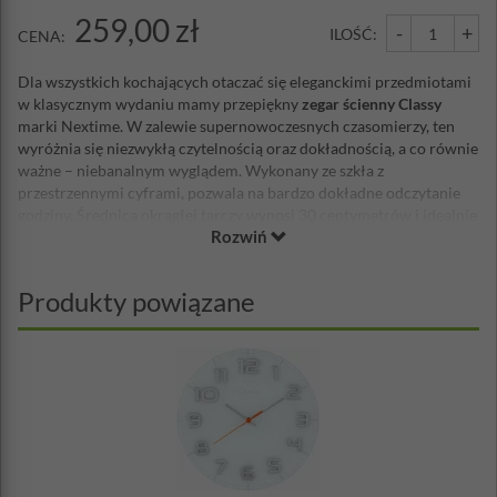
259,00 zł
-
+
ILOŚĆ:
CENA:
Dla wszystkich kochających otaczać się eleganckimi przedmiotami
w klasycznym wydaniu mamy przepiękny
zegar ścienny Classy
marki Nextime. W zalewie supernowoczesnych czasomierzy, ten
wyróżnia się niezwykłą czytelnością oraz dokładnością, a co równie
ważne – niebanalnym wyglądem. Wykonany ze szkła z
przestrzennymi cyframi, pozwala na bardzo dokładne odczytanie
godziny. Średnica okrągłej tarczy wynosi 30 centymetrów i idealnie
Rozwiń
prezentuje się w niewielkich pomieszczeniach o minimalistycznym
charakterze. Mechanizm zegara zasilany jest tradycyjną baterią –
tzw. paluszkiem, dzięki czemu szybko można zareagować na
Produkty powiązane
ewentualne jej wyczerpanie. Piękny, niebanalny, niespotykany –
doskonały na elegancki prezent dla wszystkich, którzy jego
wskazówkami będą odliczać złote chwile swojego życia.
Średnica: 30 cm
Materiał: szkło, metal
Grubość: 3 cm
Waga: 0,8 kg
Mechanizm: płynący, cichy
Zasilanie: bateria AA - brak w zestawie