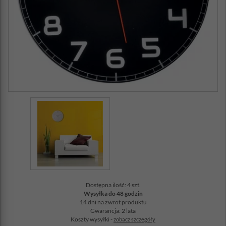
Dostępna ilość: 4 szt.
Wysyłka do 48 godzin
14 dni na zwrot produktu
Gwarancja: 2 lata
Koszty wysyłki -
zobacz szczegóły