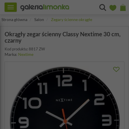
Toggle
navigation
Strona główna
Salon
Zegary ścienne okrągłe
Okrągły zegar ścienny Classy Nextime 30 cm,
czarny
Kod produktu: 8817 ZW
Marka:
Nextime