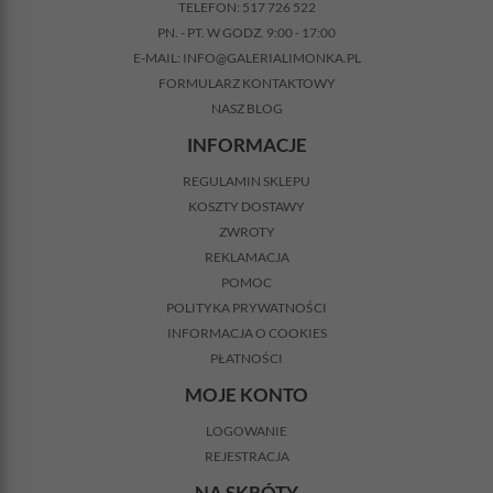
TELEFON:
517 726 522
PN. - PT. W GODZ. 9:00 - 17:00
E-MAIL:
INFO@GALERIALIMONKA.PL
FORMULARZ KONTAKTOWY
NASZ BLOG
INFORMACJE
REGULAMIN SKLEPU
KOSZTY DOSTAWY
ZWROTY
REKLAMACJA
POMOC
POLITYKA PRYWATNOŚCI
INFORMACJA O COOKIES
PŁATNOŚCI
MOJE KONTO
LOGOWANIE
REJESTRACJA
NA SKRÓTY