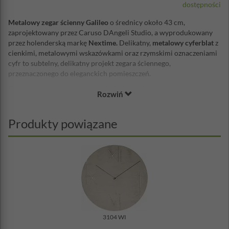
dostępności
Metalowy zegar ścienny Galileo
o średnicy około 43 cm,
zaprojektowany przez Caruso DAngeli Studio, a wyprodukowany
przez holenderską markę
Nextime.
Delikatny,
metalowy cyferblat
z
cienkimi, metalowymi wskazówkami oraz rzymskimi oznaczeniami
cyfr to subtelny, delikatny projekt zegara ściennego,
przeznaczonego do eleganckich pomieszczeń.
Zegar wyposażony w tylne podświetlenie, dzięki czemu prezentuje
Rozwiń
się wyjątkowo na każdej ścianie.
Średnica: 43 cm
Produkty powiązane
Grubość: 4,3 cm
Waga: 1 kg
Materiał: metal
Mechanizm: skokowy
Zasilanie: bateria AA - brak w zestawie
Projekt: Caruso D'Angeli Studio
3104 WI