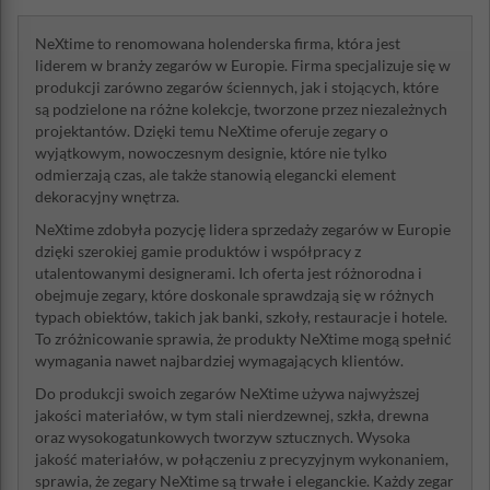
NeXtime to renomowana holenderska firma, która jest
liderem w branży zegarów w Europie. Firma specjalizuje się w
produkcji zarówno zegarów ściennych, jak i stojących, które
są podzielone na różne kolekcje, tworzone przez niezależnych
projektantów. Dzięki temu NeXtime oferuje zegary o
wyjątkowym, nowoczesnym designie, które nie tylko
odmierzają czas, ale także stanowią elegancki element
dekoracyjny wnętrza.
NeXtime zdobyła pozycję lidera sprzedaży zegarów w Europie
dzięki szerokiej gamie produktów i współpracy z
utalentowanymi designerami. Ich oferta jest różnorodna i
obejmuje zegary, które doskonale sprawdzają się w różnych
typach obiektów, takich jak banki, szkoły, restauracje i hotele.
To zróżnicowanie sprawia, że produkty NeXtime mogą spełnić
wymagania nawet najbardziej wymagających klientów.
Do produkcji swoich zegarów NeXtime używa najwyższej
jakości materiałów, w tym stali nierdzewnej, szkła, drewna
oraz wysokogatunkowych tworzyw sztucznych. Wysoka
jakość materiałów, w połączeniu z precyzyjnym wykonaniem,
sprawia, że zegary NeXtime są trwałe i eleganckie. Każdy zegar