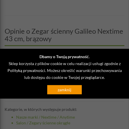
Opinie o Zegar ścienny Galileo Nextime
43 cm, brązowy
Napisz własną opinię
Dbamy o Twoją prywatność.
Sklep korzysta z plików cookie w celu realizacji usługi zgodnie z
Polityką prywatności
. Możesz określić warunki przechowywania
09-01-2020 a.
lub dostępu do cookie w Twojej przeglądarce.
Zegar prezentuje się świetnie jednak podświetlenie widoczne jest
tylko w ciemnym pomieszczeniu. W ciągu dnia nie ma sensu go
uruchamiać.
zamknij
Kategorie, w których występuje produkt:
Nasze marki
/
Nextime
/
Anytime
Salon
/
Zegary ścienne okrągłe