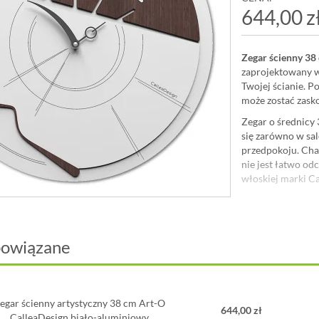
644,00 z
Zegar ścienny 38
zaprojektowany w
Twojej ścianie. Po
może zostać zasko
Zegar o średnicy 
się zarówno w sal
przedpokoju. Cha
nie jest łatwo od
włoskiej marki Ca
Wysoka jakość u
gwarantują satysf
wyznacznik czasu
powiązane
powinien być Twó
Zegar został za
manufakturze
Cal
dokładnie sprawdz
egar ścienny artystyczny 38 cm Art-O
wykonany to
włó
644,00 zł
CalleaDesign biało-aluminiowy