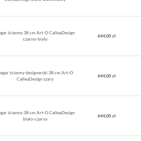
jest łatwe w obró
wykończenia. Ma
powierzchnią
.
Ni
zasilany baterią
dołączona jest b
na ścianie.
gar ścienny 38 cm Art-O CalleaDesign
644,00 zł
czarno-biały
Wydłużony czas o
tym, iż producent
CalleaDesign pro
Średnica: 
Materiał: 
egar ścienny designerski 38 cm Art-O
644,00 zł
Zasilanie: 
CalleaDesign szary
Wyproduk
Mechanizm
gar ścienny 38 cm Art-O CalleaDesign
644,00 zł
biało-czarny