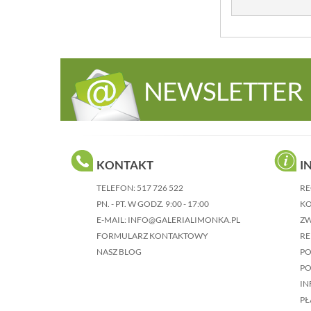
NEWSLETTER
KONTAKT
I
TELEFON:
517 726 522
RE
PN. - PT. W GODZ. 9:00 - 17:00
KO
E-MAIL:
INFO@GALERIALIMONKA.PL
Z
FORMULARZ KONTAKTOWY
RE
NASZ BLOG
P
PO
IN
PŁ