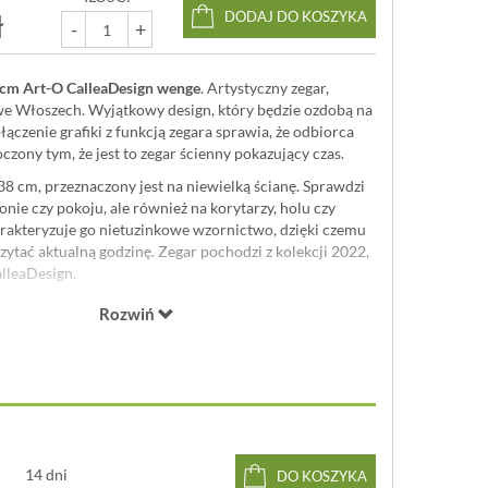
ł
DODAJ DO KOSZYKA
-
+
 cm Art-O CalleaDesign wenge
. Artystyczny zegar,
e Włoszech. Wyjątkowy design, który będzie ozdobą na
łączenie grafiki z funkcją zegara sprawia, że odbiorca
czony tym, że jest to zegar ścienny pokazujący czas.
38 cm, przeznaczony jest na niewielką ścianę. Sprawdzi
onie czy pokoju, ale również na korytarzy, holu czy
rakteryzuje go nietuzinkowe wzornictwo, dzięki czemu
czytać aktualną godzinę. Zegar pochodzi z kolekcji 2022,
lleaDesign.
żytych materiałów
(płyta MDF i metal) oraz wykonania,
Rozwiń
akcję na najwyższym poziomie. Taki zegar to praktyczny
 oraz elegancki element dekoracyjny.
Zdecydowanie
j!
projektowany i wyprodukowany we Włoszech w
leaDesign
. Przed opuszczeniem zakładu został
ony i przetestowany. Materiał, z którego został
kno drzewne
, które ma doskonałą jednorodność oraz
14 dni
DO KOSZYKA