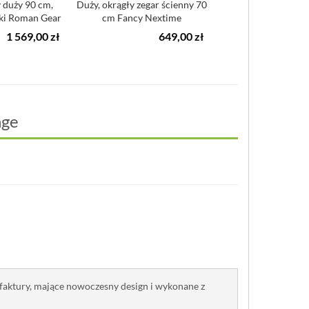
 duży 90 cm,
Duży, okrągły zegar ścienny 70
Zegar ścienny 36 
ki Roman Gear
cm Fancy Nextime
Gear Nextime 
...
1 569,00 zł
649,00 zł
6
nge
faktury, mające nowoczesny design i wykonane z