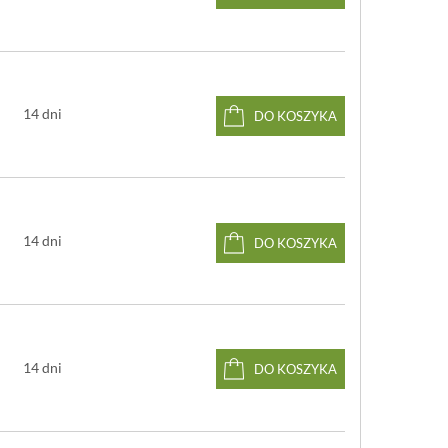
bce, i pozwala na uzyskanie wysokiej jakości
lowanie odbywa się
farbami wodnymi z satynową
emiecki mechanizm zegara
jest niezawodny i cichy,
 AA. Wskazówki wykonane są z metalu. Do zegara
ateria AA oraz kołek rozporowy do zamocowania zegara
14 dni
DO KOSZYKA
czekiwania na realizację zamówienia spowodowany jest
 nie ma zegarów w magazynie. Wszystkie zegary
dukowane są po złożeniu zamówienia.
38 cm
włókno drzewne (MDF), wskazówki metalowe
14 dni
bateria AA (w zestawie)
DO KOSZYKA
owany we Włoszech
 wyprodukowany w Niemczech
14 dni
DO KOSZYKA