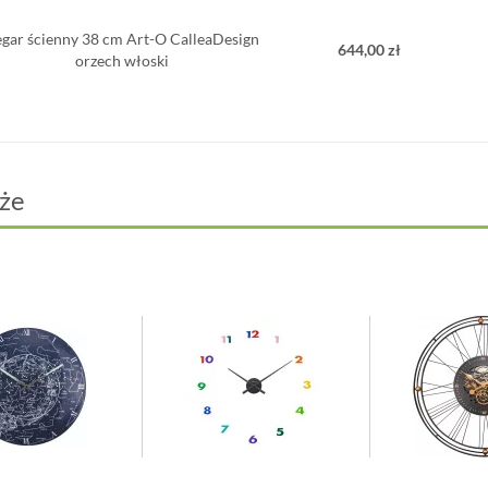
gar ścienny 38 cm Art-O CalleaDesign
644,00 zł
orzech włoski
że