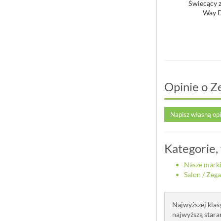
ar ścienny sterowany
Zegar ścienny 40 cm. Essential
Świecący z
diowo, złoty Glamour
Graphite XXL Nextime czarn...
Way 
Nextime 30...
399,00 zł
409,00 zł
Opinie o Z
Napisz własną op
Kategorie,
Nasze mark
Salon
/
Zega
Najwyższej klas
najwyższą stara