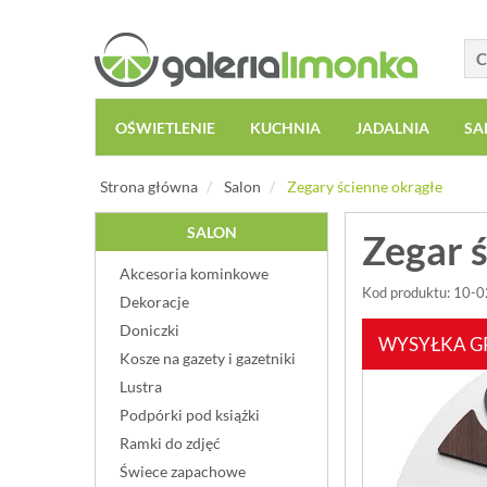
OŚWIETLENIE
KUCHNIA
JADALNIA
SA
Strona główna
Salon
Zegary ścienne okrągłe
SALON
Zegar 
Akcesoria kominkowe
Kod produktu: 10-
Dekoracje
Doniczki
WYSYŁKA G
Kosze na gazety i gazetniki
Lustra
Podpórki pod książki
Ramki do zdjęć
Świece zapachowe