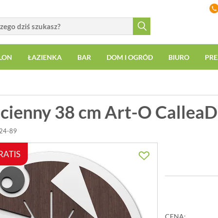
LON
ŁAZIENKA
BAR
DOM I OGRÓD
BIURO
PRE
ścienny 38 cm Art-O Callea
024-89
RATIS
CENA: