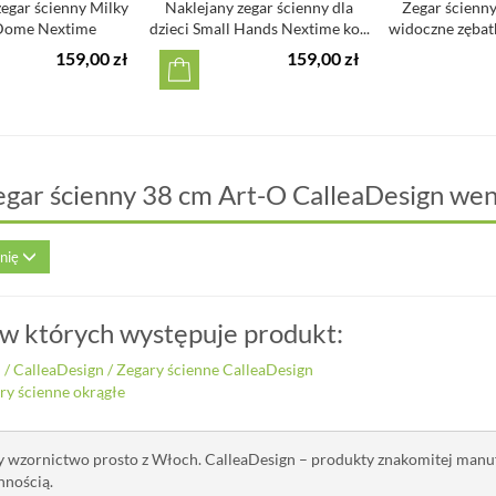
egar ścienny Milky
Naklejany zegar ścienny dla
Zegar ścienny
Dome Nextime
dzieci Small Hands Nextime ko...
widoczne zębat
Nex
159,00 zł
159,00 zł
egar ścienny 38 cm Art-O CalleaDesign we
inię
 w których występuje produkt:
i
/
CalleaDesign
/
Zegary ścienne CalleaDesign
ry ścienne okrągłe
y wzornictwo prosto z Włoch. CalleaDesign – produkty znakomitej manu
nnością.