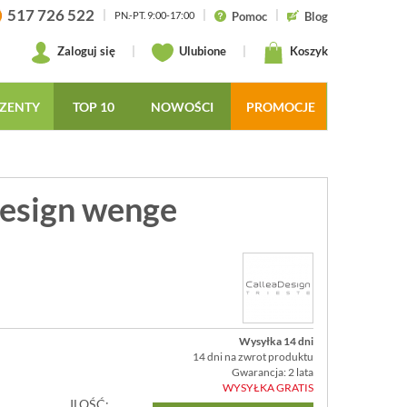
517 726 522
|
|
|
Pomoc
Blog
PN.-PT. 9:00-17:00
Zaloguj się
|
Ulubione
|
Koszyk
ZENTY
TOP 10
NOWOŚCI
PROMOCJE
Design wenge
Wysyłka 14 dni
14 dni na zwrot produktu
Gwarancja: 2 lata
WYSYŁKA GRATIS
ILOŚĆ: