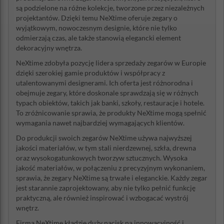
są podzielone na różne kolekcje, tworzone przez niezależnych
projektantów. Dzięki temu NeXtime oferuje zegary o
wyjątkowym, nowoczesnym designie, które nie tylko
odmierzają czas, ale także stanowią elegancki element
dekoracyjny wnętrza.
NeXtime zdobyła pozycję lidera sprzedaży zegarów w Europie
dzięki szerokiej gamie produktów i współpracy z
utalentowanymi designerami. Ich oferta jest różnorodna i
obejmuje zegary, które doskonale sprawdzają się w różnych
typach obiektów, takich jak banki, szkoły, restauracje i hotele.
To zróżnicowanie sprawia, że produkty NeXtime mogą spełnić
wymagania nawet najbardziej wymagających klientów.
Do produkcji swoich zegarów NeXtime używa najwyższej
jakości materiałów, w tym stali nierdzewnej, szkła, drewna
oraz wysokogatunkowych tworzyw sztucznych. Wysoka
jakość materiałów, w połączeniu z precyzyjnym wykonaniem,
sprawia, że zegary NeXtime są trwałe i eleganckie. Każdy zegar
jest starannie zaprojektowany, aby nie tylko pełnić funkcję
praktyczną, ale również inspirować i wzbogacać wystrój
wnętrz.
Firma NeXtime kładzie duży nacisk na innowacyjność i