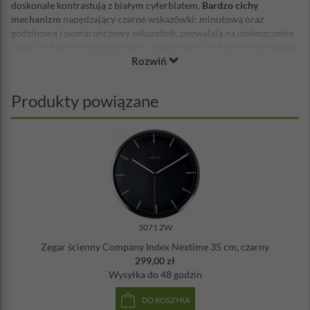
doskonale kontrastują z białym cyferblatem.
Bardzo cichy
mechanizm
napędzający czarne wskazówki: minutową oraz
godzinową i pomarańczowy sekundnik, pozwalają na umieszczenie
zegara w każdym pomieszczeniu, nawet takim, w którym wymagana
Rozwiń
jest absolutna cisza. Zegar wykonany został z wysokiej jakości
aluminium.
Średnica: 35 cm
Produkty powiązane
Materiał: aluminium
Grubość: 4,2 cm
Waga: 0,8 kg
Mechanizm: płynący, cichy
Zasilanie: bateria AA - brak w zestawie
3071 ZW
Zegar ścienny Company Index Nextime 35 cm, czarny
299,00 zł
Wysyłka
do 48 godzin
DO KOSZYKA