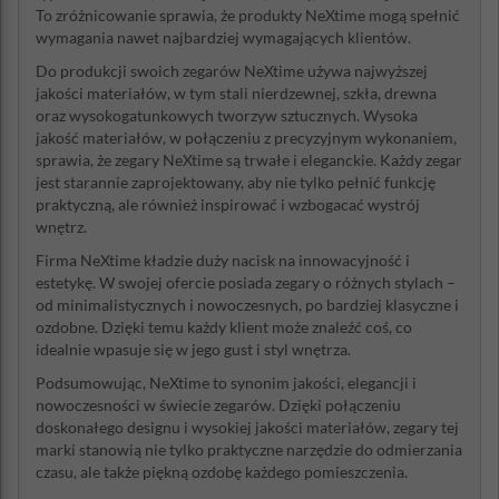
To zróżnicowanie sprawia, że produkty NeXtime mogą spełnić
wymagania nawet najbardziej wymagających klientów.
Do produkcji swoich zegarów NeXtime używa najwyższej
jakości materiałów, w tym stali nierdzewnej, szkła, drewna
oraz wysokogatunkowych tworzyw sztucznych. Wysoka
jakość materiałów, w połączeniu z precyzyjnym wykonaniem,
sprawia, że zegary NeXtime są trwałe i eleganckie. Każdy zegar
jest starannie zaprojektowany, aby nie tylko pełnić funkcję
praktyczną, ale również inspirować i wzbogacać wystrój
wnętrz.
Firma NeXtime kładzie duży nacisk na innowacyjność i
estetykę. W swojej ofercie posiada zegary o różnych stylach –
od minimalistycznych i nowoczesnych, po bardziej klasyczne i
ozdobne. Dzięki temu każdy klient może znaleźć coś, co
idealnie wpasuje się w jego gust i styl wnętrza.
Podsumowując, NeXtime to synonim jakości, elegancji i
nowoczesności w świecie zegarów. Dzięki połączeniu
doskonałego designu i wysokiej jakości materiałów, zegary tej
marki stanowią nie tylko praktyczne narzędzie do odmierzania
czasu, ale także piękną ozdobę każdego pomieszczenia.