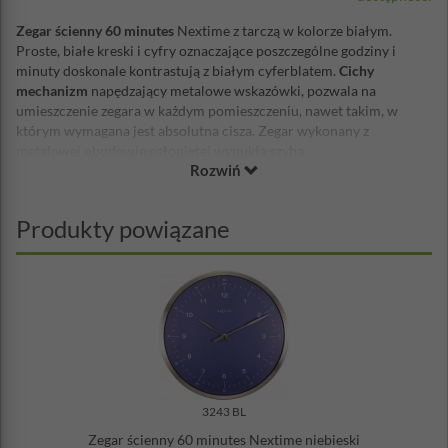
Zegar ścienny 60 minutes
Nextime z tarczą w kolorze białym.
Proste, białe kreski i cyfry oznaczające poszczególne godziny i
minuty doskonale kontrastują z białym cyferblatem.
Cichy
mechanizm
napędzający metalowe wskazówki, pozwala na
umieszczenie zegara w każdym pomieszczeniu, nawet takim, w
którym wymagana jest absolutna cisza. Zegar wykonany z
metalowej obudowie osłoniętej wypukłą szybą.
Rozwiń
Średnica: 33 cm
Materiał: metal, szkło
Grubość: 4 cm
Produkty powiązane
Waga: 0,6 kg
Mechanizm: płynący, cichy
Projekt: NeXtime
Zasilanie: bateria AA - brak w zestawie
3243 BL
Zegar ścienny 60 minutes Nextime niebieski