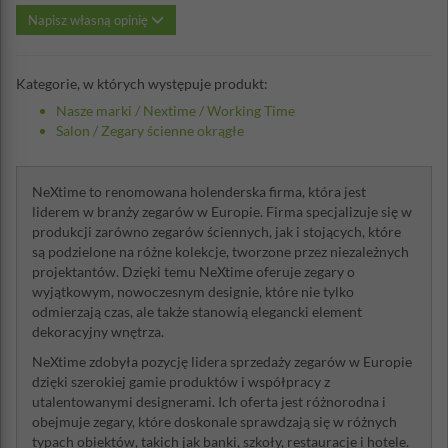
Napisz własną opinię
Kategorie, w których występuje produkt:
Nasze marki
/
Nextime
/
Working Time
Salon
/
Zegary ścienne okrągłe
NeXtime to renomowana holenderska firma, która jest
liderem w branży zegarów w Europie. Firma specjalizuje się w
produkcji zarówno zegarów ściennych, jak i stojących, które
są podzielone na różne kolekcje, tworzone przez niezależnych
projektantów. Dzięki temu NeXtime oferuje zegary o
wyjątkowym, nowoczesnym designie, które nie tylko
odmierzają czas, ale także stanowią elegancki element
dekoracyjny wnętrza.
NeXtime zdobyła pozycję lidera sprzedaży zegarów w Europie
dzięki szerokiej gamie produktów i współpracy z
utalentowanymi designerami. Ich oferta jest różnorodna i
obejmuje zegary, które doskonale sprawdzają się w różnych
typach obiektów, takich jak banki, szkoły, restauracje i hotele.