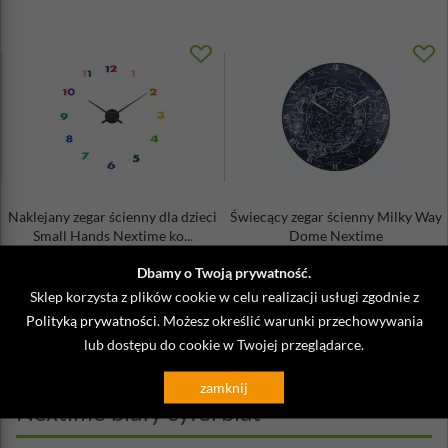
Naklejany zegar ścienny dla dzieci
Świecący zegar ścienny Milky Way
Small Hands Nextime ko...
Dome Nextime
159,00 zł
159,00 zł
Dbamy o Twoją prywatność.
Sklep korzysta z plików cookie w celu realizacji usługi zgodnie z
Polityką prywatności
. Możesz określić warunki przechowywania
lub dostępu do cookie w Twojej przeglądarce.
Opinie o Zegar ścienny 60 minutes
zamknij
Nextime biały cyferblat