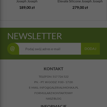
Joseph Joseph
Elevate Silicone Joseph Joseph
189,00 zł
279,00 zł
NEWSLETTER
@
DODAJ
KONTAKT
TELEFON:
517 726 522
PN. - PT. W GODZ. 9:00 - 17:00
E-MAIL:
INFO@GALERIALIMONKA.PL
FORMULARZ KONTAKTOWY
NASZ BLOG
INFORMACJE