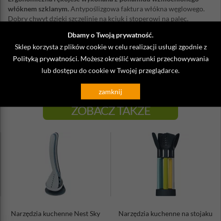
włóknem szklanym.
Antypoślizgowa faktura włókna węglowego.
Dobry chwyt dzięki szczelinie na kciuk i stoperowi na palec.
Materiał: stal nierdzewna
Dbamy o Twoją prywatność.
Długość całkowita: 22 cm
Sklep korzysta z plików cookie w celu realizacji usługi zgodnie z
Długość powierzchni roboczej: 9 cm
Polityką prywatności
. Możesz określić warunki przechowywania
Szerokość: 2 cm
lub dostępu do cookie w Twojej przeglądarce.
Można myć w zmywarce
zamknij
ZOBACZ TAKŻE
Narzędzia kuchenne Nest Sky
Narzędzia kuchenne na stojaku