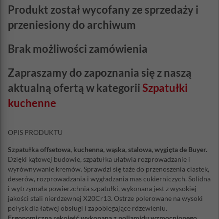
Produkt został wycofany ze sprzedaży i
przeniesiony do archiwum
Brak możliwości zamówienia
Zapraszamy do zapoznania się z naszą
aktualną ofertą w kategorii
Szpatułki
kuchenne
OPIS PRODUKTU
Szpatułka offsetowa, kuchenna, wąska, stalowa, wygięta de Buyer.
Dzięki kątowej budowie, szpatułka ułatwia rozprowadzanie i
wyrównywanie kremów. Sprawdzi się taże do przenoszenia ciastek,
deserów, rozprowadzania i wygładzania mas cukierniczych. Solidna
i wytrzymała powierzchnia szpatułki, wykonana jest z wysokiej
jakości stali nierdzewnej X20Cr13. Ostrze polerowane na wysoki
połysk dla łatwej obsługi i zapobiegające rdzewieniu.
Ergonomiczna rękojeść wykonana z poliamidu wzmocnionego