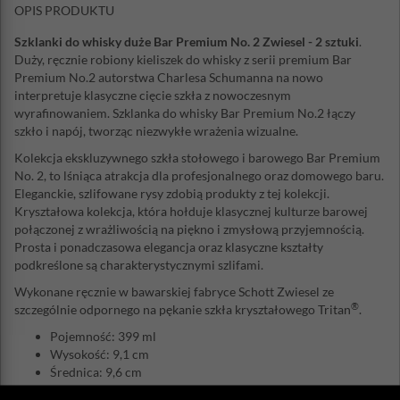
OPIS PRODUKTU
Szklanki do whisky duże Bar Premium No. 2 Zwiesel - 2 sztuki
.
Duży, ręcznie robiony kieliszek do whisky z serii premium Bar
Premium No.2 autorstwa Charlesa Schumanna na nowo
interpretuje klasyczne cięcie szkła z nowoczesnym
wyrafinowaniem. Szklanka do whisky Bar Premium No.2 łączy
szkło i napój, tworząc niezwykłe wrażenia wizualne.
Kolekcja ekskluzywnego szkła stołowego i barowego Bar Premium
No. 2, to lśniąca atrakcja dla profesjonalnego oraz domowego baru.
Eleganckie, szlifowane rysy zdobią produkty z tej kolekcji.
Kryształowa kolekcja, która hołduje klasycznej kulturze barowej
połączonej z wrażliwością na piękno i zmysłową przyjemnością.
Prosta i ponadczasowa elegancja oraz klasyczne kształty
podkreślone są charakterystycznymi szlifami.
Wykonane ręcznie w bawarskiej fabryce Schott Zwiesel ze
®
szczególnie odpornego na pękanie szkła kryształowego Tritan
.
Pojemność: 399 ml
Wysokość: 9,1 cm
Średnica: 9,6 cm
Ilość w zestawie: 2 sztuki - cena za komplet