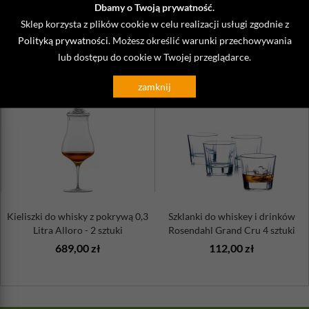
®
Materiał: szkło kryształowe Tritan
wolne od związków baru
Dbamy o Twoją prywatność.
i ołowiu
Sklep korzysta z plików cookie w celu realizacji usługi zgodnie z
Polityką prywatności
. Możesz określić warunki przechowywania
lub dostępu do cookie w Twojej przeglądarce.
ZOBACZ TAKŻE
zamknij
Kieliszki do whisky z pokrywą 0,3
Szklanki do whiskey i drinków
Litra Alloro - 2 sztuki
Rosendahl Grand Cru 4 sztuki
689,00 zł
112,00 zł