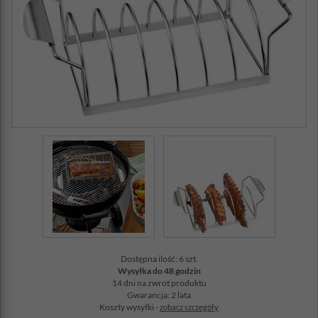
Dostępna ilość: 6 szt.
Wysyłka do 48 godzin
14 dni na zwrot produktu
Gwarancja: 2 lata
Koszty wysyłki -
zobacz szczegóły