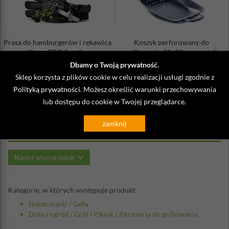
Prasa do hamburgerów i rękawica
Koszyk perforowany do
grillowa BBQ Sagaform
grillowania 50x29 cm ze stali
węglo...
Dbamy o Twoją prywatność.
159,90 zł
310,00 zł
Sklep korzysta z plików cookie w celu realizacji usługi zgodnie z
Polityką prywatności
. Możesz określić warunki przechowywania
lub dostępu do cookie w Twojej przeglądarce.
zamknij
Opinie o Ruszt do pieczenia mięs Gefu
Napisz własną opinię
Kategorie, w których występuje produkt:
Nasze marki
/
Gefu
Dom i ogród
/
Grill i Piknik
/
Akcesoria do grillowania