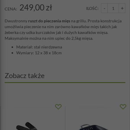
249,00 zł
-
+
ILOŚĆ:
CENA:
Dwustronny
ruszt do pieczenia mięs
na grillu. Prosta konstrukcja
umożliwia pieczenie na nim zarówno kawałków mięs takich jak
żeberka czy udka kurczaków jak i dużych kawałków mięsa.
Maksymalnie można na nim upiec do 2,5kg mięsa.
Materiał: stal nierdzewna
Wymiary: 12 x 38 x 18cm
Zobacz także